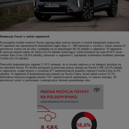
Dominacja Toyoty w sześciu segmentach
Poszczególne modele osobowe Toyoty zajmują także czołowe pozycje w swoich kategoriach rynkowych.
W segmencie aut najmniejszych niepodzielnie rządzi Aygo X – 680 rejestracji w styczniu i lutym oznacza 16-
procentowy wzrost rok do roku i przekłada się na impomujące 48,1% udziału w segmencie. W segmencie
B pierwsze miejsce należy do Yarisa (25,2% udziału rynkowego), wśród miejskich aut typu B-SUV prym
wiedzie Yaris Cross (18,6% udziału), natomiast w segmencie C najchętniej wybieranym modelem pozostaje
Corolla (25,1% udziału).
Niezwykle konkurencyjny segment C-SUV pokazuje, że co czwarty nabywca w tej kategorii decyduje się
na samochód Toyoty. Po dwóch miesiącach na pierwszej pozycji plasuje się Toyota C-HR (19,2% udziału
w segmencie), a piąte miejsce z wynikiem 877 zarejestrowanych pojazdów zajmuje Corolla Cross (5,3%
udziału). W segmencie D bezkonkurencyjna okazuje się Toyota Camry, której udział wynosi 23,7%.
Hybrydowa limuzyna osiągnęła rezultat 1187 zarejestrowanych egzemplarzy, co stanowi znaczący, 39-
procentowy wzrost w porównaniu z analogicznym okresem poprzedniego roku.