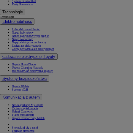
System Bluetooth®
Karty Ratownicze
Technologie
Technologie
Elektromobilność
Lider elektromobilności
Napęd hybrydowy
Napęd hybrydowy typu plug-in
Napęd wodorowy
Napęd elektryczny na baterię
Zasięg aut elektrycznych
Zalety posiadania aut elektrycznych
Ładowanie elektrycznej Toyoty
Toyota HomeCharge
Toyota Charging Network
Jak naładować elektryczną Toyotę?
Systemy bezpieczeństwa
Toyota T-Mate
System eCall
Komunikacja z autem
Nowa aplikacja MyToyota
Cyfrowy opiekun auta
Usługi Connected
Płatne subskrypcje
Toyota Connectivity Match
Skontaktuj się z nami
Polityka ciasteczek