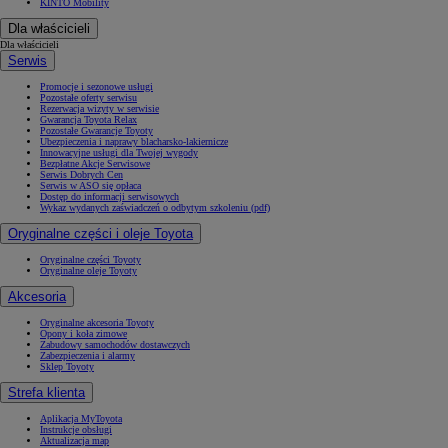
KINTO Mobility
Dla właścicieli
Dla właścicieli
Serwis
Promocje i sezonowe usługi
Pozostałe oferty serwisu
Rezerwacja wizyty w serwisie
Gwarancja Toyota Relax
Pozostałe Gwarancje Toyoty
Ubezpieczenia i naprawy blacharsko-lakiernicze
Innowacyjne usługi dla Twojej wygody
Bezpłatne Akcje Serwisowe
Serwis Dobrych Cen
Serwis w ASO się opłaca
Dostęp do informacji serwisowych
Wykaz wydanych zaświadczeń o odbytym szkoleniu (pdf)
Oryginalne części i oleje Toyota
Oryginalne części Toyoty
Oryginalne oleje Toyoty
Akcesoria
Oryginalne akcesoria Toyoty
Opony i koła zimowe
Zabudowy samochodów dostawczych
Zabezpieczenia i alarmy
Sklep Toyoty
Strefa klienta
Aplikacja MyToyota
Instrukcje obsługi
Aktualizacja map