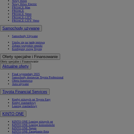
Nowy Hilux
Nowy Hilux Electric
PROACE Max
PROACE
PROACE Verso
PROACE CITY
PROACE CITY Verso
Samochody używane
Samochody Używane
Umów się na jazdę testową
Zobacz wszystkie cenniki
Konfiguruj swoją Toyotę
Oferty specjalne i Finansowanie
Oferty specjalne i Finansowanie
Aktualne oferty
Finał wyprzedaży 2025
Samochody dostawcze Toyota Professional
Oferta biznesowa
Auta używane
Toyota Financial Services
Kredyt niższych rat Toyota Easy
Kredyt standardowy
Leasing standardowy
KINTO ONE
KINTO ONE Leasing niższych rat
KINTO ONE Leasing konsumencki
KINTO ONE Najem
KINTO ONE Zarządzanie flotą