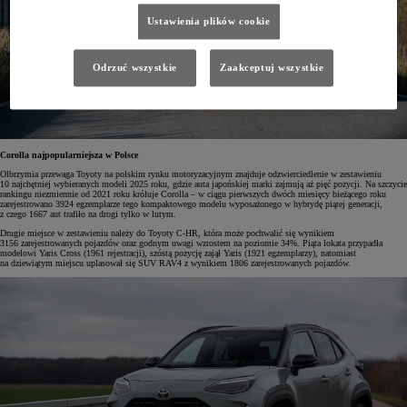
Ustawienia plików cookie
Odrzuć wszystkie
Zaakceptuj wszystkie
Corolla najpopularniejsza w Polsce
Olbrzymia przewaga Toyoty na polskim rynku motoryzacyjnym znajduje odzwierciedlenie w zestawieniu
10 najchętniej wybieranych modeli 2025 roku, gdzie auta japońskiej marki zajmują aż pięć pozycji. Na szczycie
rankingu niezmiennie od 2021 roku króluje Corolla – w ciągu pierwszych dwóch miesięcy bieżącego roku
zarejestrowano 3924 egzemplarze tego kompaktowego modelu wyposażonego w hybrydę piątej generacji,
z czego 1667 aut trafiło na drogi tylko w lutym.
Drugie miejsce w zestawieniu należy do Toyoty C-HR, która może pochwalić się wynikiem
3156 zarejestrowanych pojazdów oraz godnym uwagi wzrostem na poziomie 34%. Piąta lokata przypadła
modelowi Yaris Cross (1961 rejestracji), szóstą pozycję zajął Yaris (1921 egzemplarzy), natomiast
na dziewiątym miejscu uplasował się SUV RAV4 z wynikiem 1806 zarejestrowanych pojazdów.