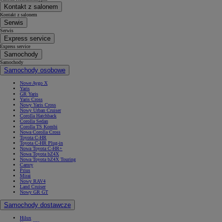
Kontakt z salonem
Kontakt z salonem
Serwis
Serwis
Express service
Express service
Samochody
Samochody
Samochody osobowe
Nowe Aygo X
Yaris
GR Yaris
Yaris Cross
Nowy Yaris Cross
Nowy Urban Cruiser
Corolla Hatchback
Corolla Sedan
Corolla TS Kombi
Nowa Corolla Cross
Toyota C-HR
Toyota C-HR Plug-in
Nowa Toyota C-HR+
Nowa Toyota bZ4X
Nowa Toyota bZ4X Touring
Camry
Prius
Mirai
Nowy RAV4
Land Cruiser
Nowy GR GT
Samochody dostawcze
Hilux