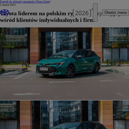
Przejdź do głównej zawartości
(Press Enter)
5 marca 2025
Toyota liderem na polskim rynku motoryzacyjnym
Otwórz menu
wśród klientów indywidualnych i firm