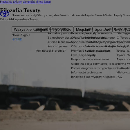
Przejdź do głównej zawartości
(Press Enter)
Filozofia Toyoty
Nowe samochody
Oferty specjalne
Serwis i akcesoria
Toyota Sieradz
Świat Toyoty
Fina
Założycielskie przesłanie Toyoty
Sprawdź aktualne oferty
Serwis
O nas
Świat Toyoty
Ofert
Wszystkie kategorie
Hybrydowe
Miejskie
Sportowe
Elektryc
Aktualne promocje
Rezerwacja wizyty w serwisie
Serwis
Dlaczego
Toyot
Nowe Aygo X
Samochody dostawcze Toyota Professional
Oferta serwisu mechanicznego
Express service
O Toyoci
HYBRID
Oferta biznesowa
Specjalna oferta dla aut po gwarancji po
Samochody Używane
Toyota w
Auta używane
Oferta serwisu blacharsko-lakierniczego
Szkoda Komunikacyjna
Fabryki T
Rok potęgi 8 premier
Promocje i usługi sezonowe
Kontakt z salonem
Toyota W
Gwarancje Toyoty
Kariera
Toyota Mo
Bezpłatne akcje serwisowe
Toyota a 
Globalna akcja serwisowa Takata
Norma W
Pomoc drogowa w przypadku awarii lub kol
Klub Rek
Informacje techniczne
Historyc
Innowacje dla wygody Klientów
FAQ