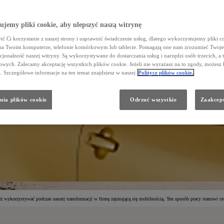
jemy pliki cookie, aby ulepszyć naszą witrynę
ć Ci korzystanie z naszej strony i usprawnić świadczenie usług, dlatego wykorzystujemy pliki co
na Twoim komputerze, telefonie komórkowym lub tablecie. Pomagają one nam zrozumieć Twoje 
cjonalność naszej witryny. Są wykorzystywane do dostarczania usług i narzędzi osób trzecich, a 
wych. Zalecamy akceptację wszystkich plików cookie. Jeżeli nie wyrażasz na to zgody, możesz 
a. Szczegółowe informacje na ten temat znajdziesz w naszej
Polityce plików cookie.
nia plików cookie
Odrzuć wszystkie
Zaakcept
ż wykorzystywać podczas naszej transformacji w firmę zajmującą się mobilnością. Ten sposób pracy stanowi c