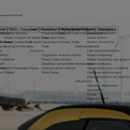
nsowanie
Kontakt
a dla firm
Oryginalne części i oleje Toyoty
Ekobonus dla hybryd Toyoty
Kluby dla dzieci i młodzieży
zne
SUV i Terenowe
Rodzinne
Hybrydowe Plug-in
Dostawcze
 Toyota?
a Financial Services
Oryginalne części
Oferta dla osób z niepełnosprawnościami
Toyota Kids
e
Kredyt niższych rat Toyota Easy
Oryginalne oleje
Toyota Juniors
dstawowej
 Europie
Kredyt standardowy
Program Sprzedaży Hurtowej Trade
Konkurs Dream Car
oyoty
Leasing standardowy
Trade
Elektromobilność
ay
Akcesoria
Lider elektromobilności
bility
Oryginalne akcesoria Toyoty
Napęd hybrydowy
środowisko
Opony i koła zimowe
Napęd hybrydowy typu plug-in
LTP
Zabudowy samochodów dostawczych
Napęd wodorowy
izji
ordowych Przebiegów Toyoty
Zabezpieczenia i alarmy
Napęd elektryczny na baterię
zne Modele
Sklep Toyoty
Zasięg aut elektrycznych
Zalety posiadania aut elektry
Aktualności
Nowości i wydarzenia
Newsletter
Porady
Regulacje CAFE