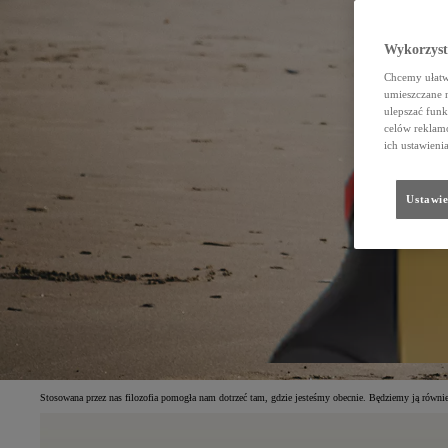
Wykorzystu
Chcemy ułatwi
umieszczane 
ulepszać funk
celów reklamo
ich ustawieni
Ustawie
Stosowana przez nas filozofia pomogła nam dotrzeć tam, gdzie jesteśmy obecnie. Będziemy ją równie