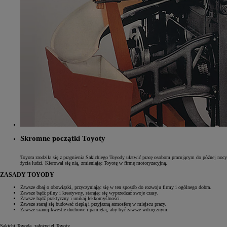
Skromne początki Toyoty
Toyota zrodziła się z pragnienia Sakichiego Toyody ułatwić pracę osobom pracującym do późnej nocy p
Od
81 900 zł
życia ludzi. Kierował się nią, zmieniając Toyotę w firmę motoryzacyjną.
Yaris Cross
ZASADY TOYODY
HYBRID
Zawsze dbaj o obowiązki, przyczyniając się w ten sposób do rozwoju firmy i ogólnego dobra.
Zawsze bądź pilny i kreatywny, starając się wyprzedzać swoje czasy.
Zawsze bądź praktyczny i unikaj lekkomyślności.
Zawsze staraj się budować ciepłą i przyjazną atmosferę w miejscu pracy.
Zawsze szanuj kwestie duchowe i pamiętaj, aby być zawsze wdzięcznym.
Sakichi Toyoda, założyciel Toyoty