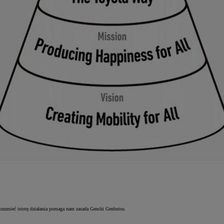
rozumieć istotę działania pomaga nam zasada Genchi Genbutsu.