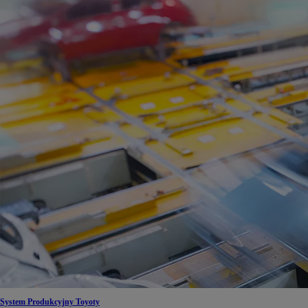
Od
105 300 zł
Corolla Hatchback
HYBRID
System Produkcyjny Toyoty