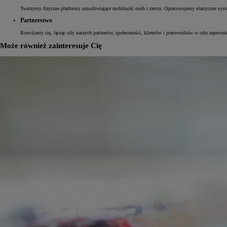
Tworzymy fizyczne platformy umożliwiające mobilność osób i rzeczy. Opracowujemy elastyczne syst
Partnerstwo
Rozwijamy się, łącząc siły naszych partnerów, społeczności, klientów i pracowników w celu zapewnie
Może również zainteresuje Cię