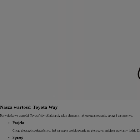
Nasza wartość: Toyota Way
Na wyjątkowe wartości Toyota Way składają się takie elementy, jak oprogramowanie, sprzęt i partnerstwo.
Projekt
Chcąc ulepszyć społeczeństwo, już na etapie projektowania na pierwszym miejscu stawiamy ludzi. Z
Sprzęt