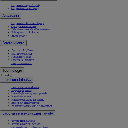
Oryginalne części Toyoty
Oryginalne oleje Toyoty
Akcesoria
Oryginalne akcesoria Toyoty
Opony i koła zimowe
Zabudowy samochodów dostawczych
Zabezpieczenia i alarmy
Sklep Toyoty
Strefa klienta
Aplikacja MyToyota
Instrukcje obsługi
Aktualizacja map
System Bluetooth®
Karty Ratownicze
Technologie
Technologie
Elektromobilność
Lider elektromobilności
Napęd hybrydowy
Napęd hybrydowy typu plug-in
Napęd wodorowy
Napęd elektryczny na baterię
Zasięg aut elektrycznych
Zalety posiadania aut elektrycznych
Ładowanie elektrycznej Toyoty
Toyota HomeCharge
Toyota Charging Network
Jak naładować elektryczną Toyotę?