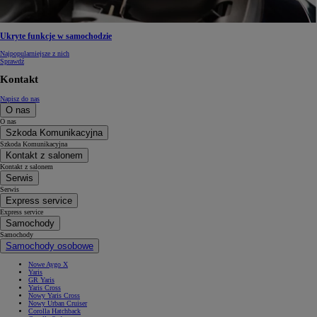
Ukryte funkcje w samochodzie
Najpopularniejsze z nich
Sprawdź
Kontakt
Napisz do nas
O nas
O nas
Szkoda Komunikacyjna
Szkoda Komunikacyjna
Kontakt z salonem
Kontakt z salonem
Serwis
Serwis
Express service
Express service
Samochody
Samochody
Samochody osobowe
Nowe Aygo X
Yaris
GR Yaris
Yaris Cross
Nowy Yaris Cross
Nowy Urban Cruiser
Corolla Hatchback