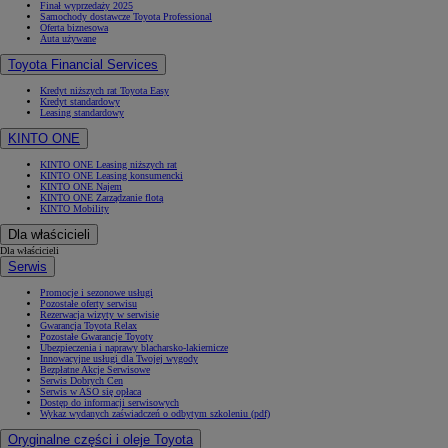
Finał wyprzedaży 2025
Samochody dostawcze Toyota Professional
Oferta biznesowa
Auta używane
Toyota Financial Services
Kredyt niższych rat Toyota Easy
Kredyt standardowy
Leasing standardowy
KINTO ONE
KINTO ONE Leasing niższych rat
KINTO ONE Leasing konsumencki
KINTO ONE Najem
KINTO ONE Zarządzanie flotą
KINTO Mobility
Dla właścicieli
Dla właścicieli
Serwis
Promocje i sezonowe usługi
Pozostałe oferty serwisu
Rezerwacja wizyty w serwisie
Gwarancja Toyota Relax
Pozostałe Gwarancje Toyoty
Ubezpieczenia i naprawy blacharsko-lakiernicze
Innowacyjne usługi dla Twojej wygody
Bezpłatne Akcje Serwisowe
Serwis Dobrych Cen
Serwis w ASO się opłaca
Dostęp do informacji serwisowych
Wykaz wydanych zaświadczeń o odbytym szkoleniu (pdf)
Oryginalne części i oleje Toyota