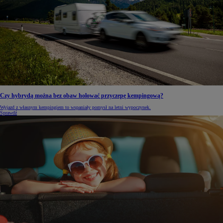
Czy hybrydą można bez obaw holować przyczepę kempingową?
Wyjazd z własnym kempingiem to wspaniały pomysł na letni wypoczynek.
Sprawdź