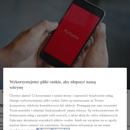
Wykorzystujemy pliki cookie, aby ulepszyć naszą
witrynę
Popularny slogan głosi, że niezależnie od tego, co chcemy zrobić, istnieje już aplikacja, która nam to
ułatwi. Przyjrzyjmy się dziś najpopularniejszym „apkom”, dzięki którym obsługa naszego auta,
Chcemy ułatwić Ci korzystanie z naszej strony i usprawnić świadczenie usług,
planowanie tras czy podróż samochodem staną się prostsze i przyjemniejsze.
dlatego wykorzystujemy pliki cookie, które są umieszczane na Twoim
MyToyota – klucz do świata Toyoty
komputerze, telefonie komórkowym lub tablecie. Pomagają one nam zrozumieć
Twoje potrzeby i ulepszać funkcjonalność naszej witryny. Są wykorzystywane do
Dzięki tej inteligentnej aplikacji nasze auto jest zawsze pod kontrolą.
MyToyota
pozwala na zupełnie nowy,
dostarczania usług i narzędzi osób trzecich, a także służą do celów reklamowych.
wyższy poziom integracji z pojazdem, co sprawia, że jego codzienna obsługa jest prosta i natychmiastowa.
Zalecamy akceptację wszystkich plików cookie. Jeżeli nie wyrażasz na to zgody,
W głównym menu aplikacji znajdziemy m.in. taką funkcję, jak zdalne sterowanie, które umożliwia
możesz łatwo zmienić ich ustawienia. Szczegółowe informacje na ten temat
uruchomienie systemu klimatyzacji, by schłodzić lub ogrzać wnętrze przed jazdą – z dowolnego miejsca. Ma to
szczególne znaczenie w przypadku pojazdów zelektryfikowanych i elektrycznych, ponieważ przygotowanie