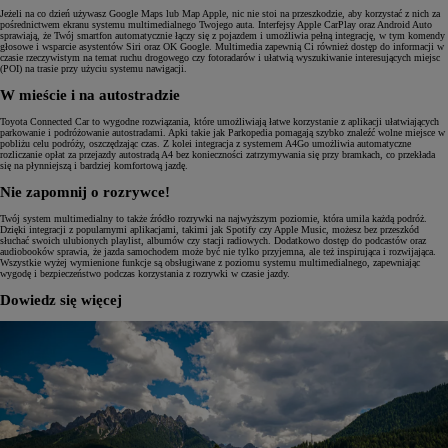
Jeżeli na co dzień używasz Google Maps lub Map Apple, nic nie stoi na przeszkodzie, aby korzystać z nich za
pośrednictwem ekranu systemu multimedialnego Twojego auta. Interfejsy Apple CarPlay oraz Android Auto
sprawiają, że Twój smartfon automatycznie łączy się z pojazdem i umożliwia pełną integrację, w tym komendy
głosowe i wsparcie asystentów Siri oraz OK Google. Multimedia zapewnią Ci również dostęp do informacji w
czasie rzeczywistym na temat ruchu drogowego czy fotoradarów i ułatwią wyszukiwanie interesujących miejsc
(POI) na trasie przy użyciu systemu nawigacji.
W mieście i na autostradzie
Toyota Connected Car to wygodne rozwiązania, które umożliwiają łatwe korzystanie z aplikacji ułatwiających
parkowanie i podróżowanie autostradami. Apki takie jak Parkopedia pomagają szybko znaleźć wolne miejsce w
pobliżu celu podróży, oszczędzając czas. Z kolei integracja z systemem A4Go umożliwia automatyczne
rozliczanie opłat za przejazdy autostradą A4 bez konieczności zatrzymywania się przy bramkach, co przekłada
się na płynniejszą i bardziej komfortową jazdę.
Nie zapomnij o rozrywce!
Twój system multimedialny to także źródło rozrywki na najwyższym poziomie, która umila każdą podróż.
Dzięki integracji z popularnymi aplikacjami, takimi jak Spotify czy Apple Music, możesz bez przeszkód
słuchać swoich ulubionych playlist, albumów czy stacji radiowych. Dodatkowo dostęp do podcastów oraz
audiobooków sprawia, że jazda samochodem może być nie tylko przyjemna, ale też inspirująca i rozwijająca.
Wszystkie wyżej wymienione funkcje są obsługiwane z poziomu systemu multimedialnego, zapewniając
wygodę i bezpieczeństwo podczas korzystania z rozrywki w czasie jazdy.
Dowiedz się więcej