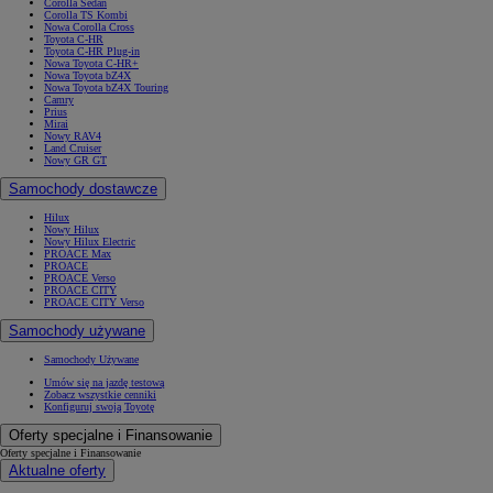
Corolla Sedan
Corolla TS Kombi
Nowa Corolla Cross
Toyota C-HR
Toyota C-HR Plug-in
Nowa Toyota C-HR+
Nowa Toyota bZ4X
Nowa Toyota bZ4X Touring
Camry
Prius
Mirai
Nowy RAV4
Land Cruiser
Nowy GR GT
Samochody dostawcze
Hilux
Nowy Hilux
Nowy Hilux Electric
PROACE Max
PROACE
PROACE Verso
PROACE CITY
PROACE CITY Verso
Samochody używane
Samochody Używane
Umów się na jazdę testową
Zobacz wszystkie cenniki
Konfiguruj swoją Toyotę
Oferty specjalne i Finansowanie
Oferty specjalne i Finansowanie
Aktualne oferty