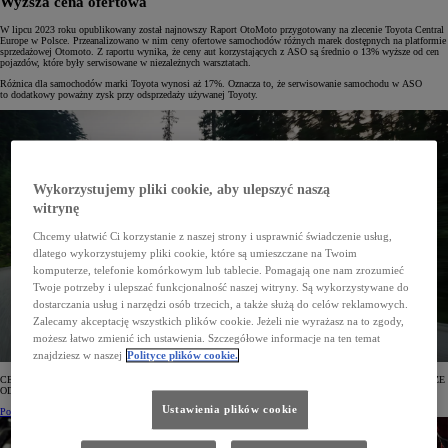
Wyższa cena ofertowa
W lipcu 2023 roku opublikowany został najnowszy Raport OtoMoto przygotowany na zlecenie Toyota Central
Europe w Polsce. Przeanalizowano w nim ceny ofertowe samochodów różnych marek dostępnych na platformie
sprzedażowej Otomoto. Z raportu wynika, że ceny aut korzystających z ASO są średnio o 13% wyższe od cen
pojazdów, które były serwisowane w niezależnych warsztatach.
Różnica dla samochodów marki Toyota wynosi aż 17%. Oznacza to, że serwisowanie samochodu w ASO
to dodatkowy poważny zysk przy odsprzedaży używanej Toyoty.
Wykorzystujemy pliki cookie, aby ulepszyć naszą
witrynę
Chcemy ułatwić Ci korzystanie z naszej strony i usprawnić świadczenie usług,
dlatego wykorzystujemy pliki cookie, które są umieszczane na Twoim
komputerze, telefonie komórkowym lub tablecie. Pomagają one nam zrozumieć
Twoje potrzeby i ulepszać funkcjonalność naszej witryny. Są wykorzystywane do
dostarczania usług i narzędzi osób trzecich, a także służą do celów reklamowych.
Zalecamy akceptację wszystkich plików cookie. Jeżeli nie wyrażasz na to zgody,
możesz łatwo zmienić ich ustawienia. Szczegółowe informacje na ten temat
znajdziesz w naszej
Polityce plików cookie.
CENY OFERTOWE UŻYWANYCH TOYOT SERWISOWANYCH W ASO SĄ ŚREDNIO O 17% WYŻSZE
OD CEN TOYOT KORZYSTAJĄCYCH Z USŁUG NIEZALEŻNYCH WARSZTATÓW.
Ustawienia plików cookie
Pobierz Raport OTOMOTO