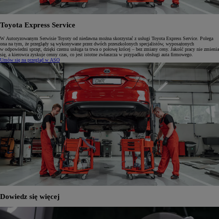
Toyota Express Service
W Autoryzowanym Serwisie Toyoty od niedawna można skorzystać z usługi Toyota Express Service. Polega
ona na tym, że przeglądy są wykonywane przez dwóch przeszkolonych specjalistów, wyposażonych
w odpowiedni sprzęt, dzięki czemu usługa ta trwa o połowę krócej – bez zmiany ceny. Jakość pracy nie zmienia
się, a kierowca zyskuje cenny czas, co jest istotne zwłaszcza w przypadku obsługi auta firmowego.
Umów się na przegląd w ASO
Dowiedz się więcej