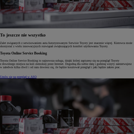
To jeszcze nie wszystko
Zalet związanych z serwisowaniem auta Autoryzowanym Serwisie Toyoty jest znacznie więcej. Kierowca może
skorzystać z wielu innowacyjnych rozwiązań zwiększających komfort użytkowania Toyoty.
Toyota Online Service Booking
Toyota Online Service Booking to najnowsza usługa, dzięki której zapiszesz się na przegląd Toyoty
z dowolnego miejsca na kuli ziemskiej przez Internet. Dogodną dla siebie datę i godzinę wizyty zarezerwujesz
w zaledwie kilka chwil i od razu dowiesz się, ile będzie kosztował przegląd i jaki będzie zakres prac.
Umów się na przegląd w ASO