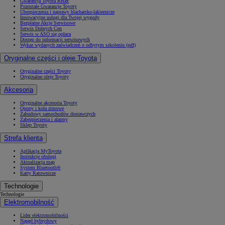
Gwarancja Toyota Relax
Pozostałe Gwarancje Toyoty
Ubezpieczenia i naprawy blacharsko-lakiernicze
Innowacyjne usługi dla Twojej wygody
Bezpłatne Akcje Serwisowe
Serwis Dobrych Cen
Serwis w ASO się opłaca
Dostęp do informacji serwisowych
Wykaz wydanych zaświadczeń o odbytym szkoleniu (pdf)
Oryginalne części i oleje Toyota
Oryginalne części Toyoty
Oryginalne oleje Toyoty
Akcesoria
Oryginalne akcesoria Toyoty
Opony i koła zimowe
Zabudowy samochodów dostawczych
Zabezpieczenia i alarmy
Sklep Toyoty
Strefa klienta
Aplikacja MyToyota
Instrukcje obsługi
Aktualizacja map
System Bluetooth®
Karty Ratownicze
Technologie
Technologie
Elektromobilność
Lider elektromobilności
Napęd hybrydowy