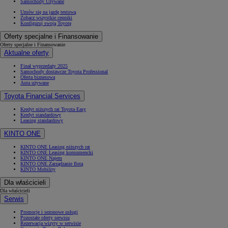
Samochody Używane
Umów się na jazdę testową
Zobacz wszystkie cenniki
Konfiguruj swoją Toyotę
Oferty specjalne i Finansowanie
Oferty specjalne i Finansowanie
Aktualne oferty
Finał wyprzedaży 2025
Samochody dostawcze Toyota Professional
Oferta biznesowa
Auta używane
Toyota Financial Services
Kredyt niższych rat Toyota Easy
Kredyt standardowy
Leasing standardowy
KINTO ONE
KINTO ONE Leasing niższych rat
KINTO ONE Leasing konsumencki
KINTO ONE Najem
KINTO ONE Zarządzanie flotą
KINTO Mobility
Dla właścicieli
Dla właścicieli
Serwis
Promocje i sezonowe usługi
Pozostałe oferty serwisu
Rezerwacja wizyty w serwisie