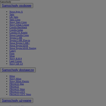
Samochody
Samochody osobowe
Nowe Aygo X
Yaris
GR Yaris
Yaris Cross
Nowy Yaris Cross
Nowy Urban Cruiser
Corolla Hatchback
Corolla Sedan
Corolla TS Kombi
Nowa Corolla Cross
Toyota C-HR
Toyota C-HR Plug-in
Nowa Toyota C-HR+
Nowa Toyota bZ4X
Nowa Toyota bZ4X Touring
Camry
Prius
Mirai
Nowy RAV4
Land Cruiser
Nowy GR GT
Samochody dostawcze
Hilux
Nowy Hilux
Nowy Hilux Electric
PROACE Max
PROACE
PROACE Verso
PROACE CITY
PROACE CITY Verso
Samochody używane