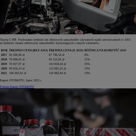
Toyota C-HR: Porównanie średnich cen ofertowych samochodów używanych marki serwisowanych w ASO
ze średnimi cenami ofertowymi samochodów korzystających z innych warsztatów.
ROK
ŚREDNIA CENA (BEZ ASO)
ŚREDNIA CENA (Z ASO)
RÓŻNICA NA KORZYŚĆ ASO
2017
82 590,06 zł
87 796,56 zł
6%
2018
78 008,01 zł
94 155,95 zł
21%
2019
76 927,97 zł
103 850,64 zł
35%
2020
99 818,13 zł
113 095,55 zł
13%
2021
106 003,62 zł
129 883,84 zł
23%
Raport OTOMOTO, lipiec 2023 r.
Pobierz Raport OTOMOTO