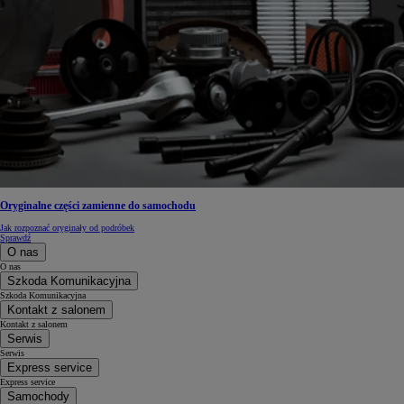
Oryginalne części zamienne do samochodu
Jak rozpoznać oryginały od podróbek
Sprawdź
O nas
O nas
Szkoda Komunikacyjna
Szkoda Komunikacyjna
Kontakt z salonem
Kontakt z salonem
Serwis
Serwis
Express service
Express service
Samochody