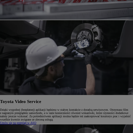
Toyota Video Service
Dzięki wygodnej (bezpłatnej) aplikacji będziesz w stałym kontakcie z doradcą serwisowym. Otrzymasz film
z nagranym przeglądem samochodu, a w razie konieczności również wskazówki, które czynności dodatkowe
należy jeszcze wykonać. Za pośrednictwem aplikacji można będzie też zaakceptować kosztorys prac i wyjaśnić
wszelkie kwestie związane ze zleconą usługą.
Umów się na przegląd w ASO