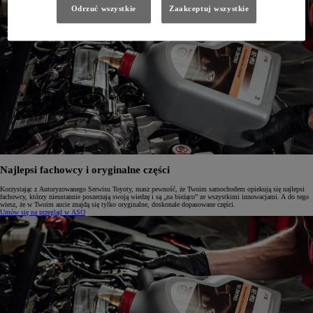
Odrzuć wszystkie
Zaakceptuj wszystkie
Najlepsi fachowcy i oryginalne części
Korzystając z Autoryzowanego Serwisu Toyoty, masz pewność, że Twoim samochodem opiekują się najlepsi
fachowcy, którzy nieustannie poszerzają swoją wiedzę i są „na bieżąco” ze wszystkimi innowacjami. A do tego
wiesz, że w Twoim aucie znajdą się tylko oryginalne, doskonale dopasowane części.
Umów się na przegląd w ASO