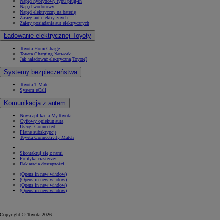
Napęd hybrydowy typu plug-in
Napęd wodorowy
Napęd elektryczny na baterię
Zasięg aut elektrycznych
Zalety posiadania aut elektrycznych
Ładowanie elektrycznej Toyoty
Toyota HomeCharge
Toyota Charging Network
Jak naładować elektryczną Toyotę?
Systemy bezpieczeństwa
Toyota T-Mate
System eCall
Komunikacja z autem
Nowa aplikacja MyToyota
Cyfrowy opiekun auta
Usługi Connected
Płatne subskrypcje
Toyota Connectivity Match
Skontaktuj się z nami
Polityka ciasteczek
Deklaracja dostępności
(Opens in new window)
(Opens in new window)
(Opens in new window)
(Opens in new window)
Copyright © Toyota 2026