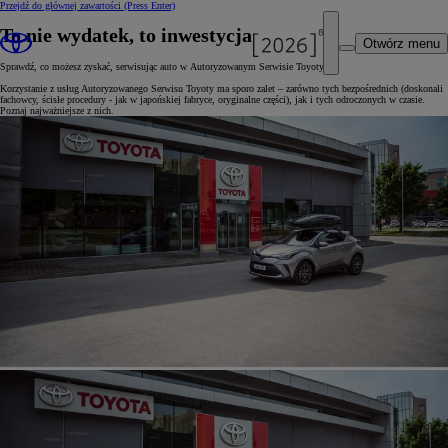
Przejdź do głównej zawartości
(Press Enter)
To nie wydatek, to inwestycja
Otwórz menu
Sprawdź, co możesz zyskać, serwisując auto w Autoryzowanym Serwisie Toyoty.
Korzystanie z usług Autoryzowanego Serwisu Toyoty ma sporo zalet – zarówno tych bezpośrednich (doskonali
fachowcy, ścisłe procedury - jak w japońskiej fabryce, oryginalne części), jak i tych odroczonych w czasie.
Poznaj najważniejsze z nich.