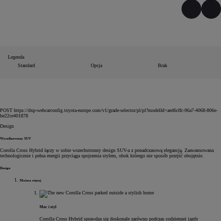
Poprzed
Na
Legenda
Standard
Opcja
Brak
POST https://dxp-webcarconfig.toyota-europe.com/v1/grade-selector/pl/pl?modelId=aed6cffc-96a7-4068-806e-
be22ce401878
Design
Wyrafinowany SUV
Corolla Cross Hybrid łączy w sobie wszechstronny design SUV-a z ponadczasową elegancją. Zaawansowana
technologicznie i pełna energii przyciąga spojrzenia stylem, obok którego nie sposób przejść obojętnie.
Design
Możesz więcej
Moc i styl
Corolla Cross Hybrid sprawdza się doskonale zarówno podczas codziennej jazdy