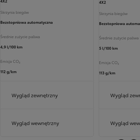
4X2
4X2
Skrzynia biegów
Skrzynia biegów
Bezstopniowa automatyczna
Bezstopniowa automa
Przełącz informacje o paliwie
Średnie zużycie paliwa
Średnie zużycie paliwa
4,9 l/100 km
5 l/100 km
Przełącz informacje o paliwie
Przełą
Emisja CO₂
Emisja CO₂
112 g/km
113 g/km
Wygląd zewnętrzny
Wygląd zew
Wygląd wewnętrzny
Wygląd wew