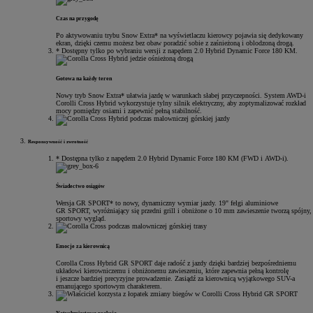
Czas na przygodę
Po aktywowaniu trybu Snow Extra* na wyświetlaczu kierowcy pojawia się dedykowany
ekran, dzięki czemu możesz bez obaw poradzić sobie z zaśnieżoną i oblodzoną drogą.
* Dostępny tylko po wybraniu wersji z napędem 2.0 Hybrid Dynamic Force 180 KM.
Gotowa na każdy teren
Nowy tryb Snow Extra* ułatwia jazdę w warunkach słabej przyczepności. System AWD-i
Corolli Cross Hybrid wykorzystuje tylny silnik elektryczny, aby zoptymalizować rozkład
mocy pomiędzy osiami i zapewnić pełną stabilność.
Responsywność i zwrotność
* Dostępna tylko z napędem 2.0 Hybrid Dynamic Force 180 KM (FWD i AWD-i).
Świadectwo osiągów
Wersja GR SPORT* to nowy, dynamiczny wymiar jazdy. 19" felgi aluminiowe
GR SPORT, wyróżniający się przedni grill i obniżone o 10 mm zawieszenie tworzą spójny,
sportowy wygląd.
Emocje za kierownicą
Corolla Cross Hybrid GR SPORT daje radość z jazdy dzięki bardziej bezpośredniemu
układowi kierowniczemu i obniżonemu zawieszeniu, które zapewnia pełną kontrolę
i jeszcze bardziej precyzyjne prowadzenie. Zasiądź za kierownicą wyjątkowego SUV-a
emanującego sportowym charakterem.