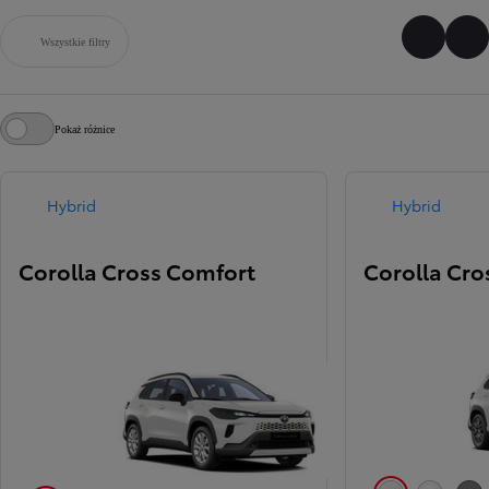
Wszystkie filtry
Poprzed
Na
Pokaż różnice
Hybrid
Hybrid
Corolla Cross Comfort
Corolla Cros