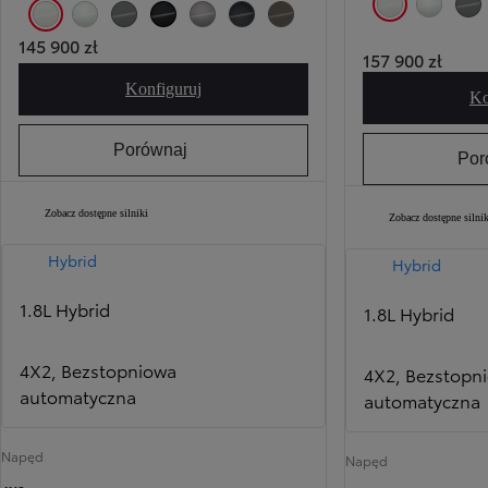
040 Pure White
089 Platinum
6X3
040 Pure White
089 Platinum White Pearl
6X3 Urban Khaki
209 Eclipse Black
1K0 Metal Stream
1L6 Massive Grey
4Z2 Mud Bath
145 900 zł
157 900 zł
Konfiguruj
Corolla Cross Comfort
Ko
Porównaj
Por
Zobacz dostępne silniki
Zobacz dostępne silnik
Hybrid
Hybrid
1.8L Hybrid
1.8L Hybrid
4X2, Bezstopniowa
4X2, Bezstopn
automatyczna
automatyczna
Napęd
Napęd