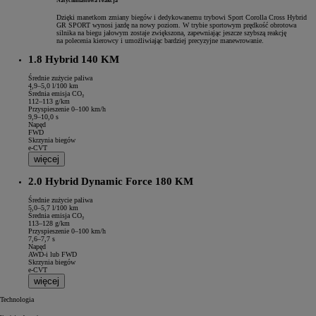
Natychmiastowa reakcja
Dzięki manetkom zmiany biegów i dedykowanemu trybowi Sport Corolla Cross Hybrid
GR SPORT wynosi jazdę na nowy poziom. W trybie sportowym prędkość obrotowa
silnika na biegu jałowym zostaje zwiększona, zapewniając jeszcze szybszą reakcję
na polecenia kierowcy i umożliwiając bardziej precyzyjne manewrowanie.
1.8 Hybrid 140 KM
Zelektryfikowana jazda
Średnie zużycie paliwa
Osiągi hybrydy
4,9–5,0 l/100 km
Średnia emisja CO₂
Zastosowany w Toyocie Corolli Cross Hybrid napęd hybrydowy dostosowuje się do warunków jazdy. Poruszaj si
112–113 g/km
Przyspieszenie 0–100 km/h
Hybrydowy
9,9–10,0 s
Napęd
FWD
Skrzynia biegów
e-CVT
więcej
2.0 Hybrid Dynamic Force 180 KM
Średnie zużycie paliwa
5,0–5,7 l/100 km
Średnia emisja CO₂
113–128 g/km
Przyspieszenie 0–100 km/h
7,6–7,7 s
Napęd
AWD-i lub FWD
Skrzynia biegów
e-CVT
więcej
Technologia