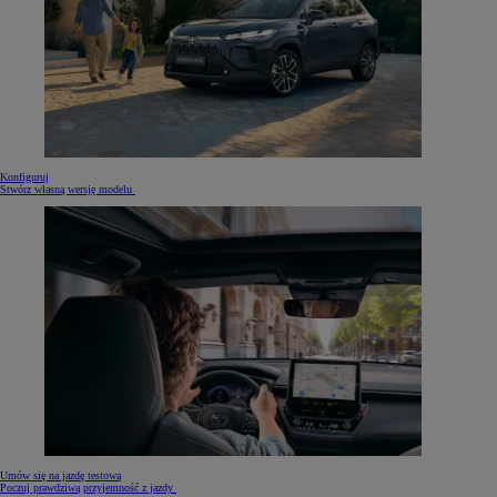
Konfiguruj
Stwórz własną wersję modelu
Umów się na jazdę testową
Poczuj prawdziwą przyjemność z jazdy