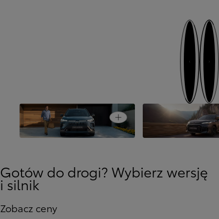
Następny
Poprzedni
Open card
Autentyczny SUV
Włącz tryb przygody
Gotów do drogi? Wybierz wersję
i silnik
Zobacz ceny