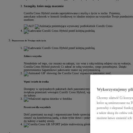
Szczegóły, które mają znaczenie
Corolla Cross Hybrid została zaprojektowana z myślą o życiu w ruchu. Pojemny,
zamykany schowek w konsoli środkowej to idealne miejsce na wszystkie Twoje przedmioty
osobiste.
Dopasowana do Twojego stylu życia
Zabierz wszystko
Niezależnie od tego, czy ruszasz na zakupy, czy wraz z całą rodziną udajesz się na wakacje,
Corolla Cross Hybrid pozwoli Ci zabrać ze sobą wszystko, czego potrzebujesz. Dzięki
przestronnemu bagażnikowi pakowanie stanie się przyjemnością.
Wpuść światło do środka
Wykorzystujemy plik
Dostępny w opcjonalnych pakietach dach panoramiczny z elektrycznie sterowaną roletą
zwiększa przestrzeń wewnątrz Corolli Cross Hybrid, wprowadzając naturalne światło
do kabiny.
Chcemy ułatwić Ci korzyst
które są umieszczane na 
potrzeby i ulepszać funkc
Przestrzeń dla wszystkich
a także służą do celów re
Dość przestrzeni na nogi i ergonomiczne fotele sprawiają, że pasażerowie z tyłu mogą
możesz łatwo zmienić ich 
cieszyć się komfortową jazdą, a duże tylne drzwi i pokrywa bagażnika ułatwiają dostęp
do kabiny z każdej strony.