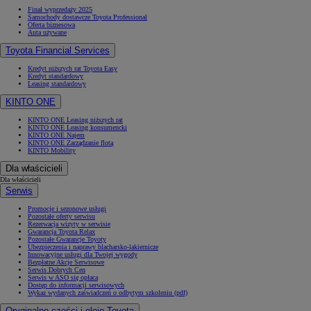
Finał wyprzedaży 2025
Samochody dostawcze Toyota Professional
Oferta biznesowa
Auta używane
Toyota Financial Services
Kredyt niższych rat Toyota Easy
Kredyt standardowy
Leasing standardowy
KINTO ONE
KINTO ONE Leasing niższych rat
KINTO ONE Leasing konsumencki
KINTO ONE Najem
KINTO ONE Zarządzanie flotą
KINTO Mobility
Dla właścicieli
Dla właścicieli
Serwis
Promocje i sezonowe usługi
Pozostałe oferty serwisu
Rezerwacja wizyty w serwisie
Gwarancja Toyota Relax
Pozostałe Gwarancje Toyoty
Ubezpieczenia i naprawy blacharsko-lakiernicze
Innowacyjne usługi dla Twojej wygody
Bezpłatne Akcje Serwisowe
Serwis Dobrych Cen
Serwis w ASO się opłaca
Dostęp do informacji serwisowych
Wykaz wydanych zaświadczeń o odbytym szkoleniu (pdf)
Oryginalne części i oleje Toyota