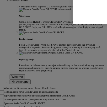
Nowa wersja GR SPORT
* Dostępna tylko z napędem 2.0 Hybrid Dynamic Force 180 KM (FWD i AWD-i).
Więcej mocy
Corolla Cross Hybrid w wersji GR SPORT* wyróżnia się charakterystycznym przednim
grillem, eleganckimi czarnymi akcentami i ekskluzywnymi 19" felgami aluminiowymi
GR SPORT. Logotypy GR i HEV podkreślają innowacyjną technologię kryjącą się pod
maską.
Komfort i osiągi
Fotele Corolli Cross Hybrid GR SPORT zostały zaprojektowane tak, by dawać
maksymalne wsparcie i komfort. Przyjemne w dotyku materiały i kontrastujący wzór
tapicerki są równie przyjemne dla oka, jak i dla Twoich pleców.
Inspirujący design
Pieczołowicie dobrane detale, takie jak srebrne listwy na desce rozdzielczej czy czerwone
przeszycia na kierownicy i dźwigni zmiany biegów, sprawiają, że wnętrze Corolli Cross
Hybrid zachwyca swoją stylistyką.
Wnętrze
Na zewnątrz