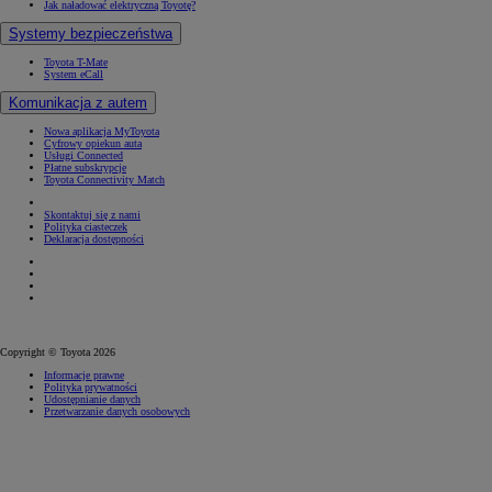
Jak naładować elektryczną Toyotę?
Systemy bezpieczeństwa
Toyota T-Mate
System eCall
Komunikacja z autem
Nowa aplikacja MyToyota
Cyfrowy opiekun auta
Usługi Connected
Płatne subskrypcje
Toyota Connectivity Match
Skontaktuj się z nami
Polityka ciasteczek
Deklaracja dostępności
(Opens in new window)
(Opens in new window)
(Opens in new window)
(Opens in new window)
Copyright © Toyota 2026
Informacje prawne
Polityka prywatności
Udostępnianie danych
Przetwarzanie danych osobowych