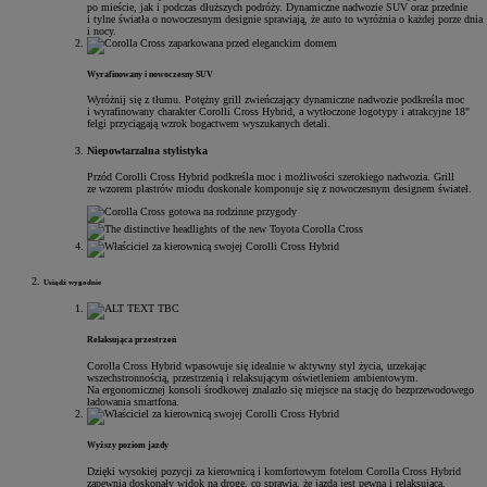
po mieście, jak i podczas dłuższych podróży. Dynamiczne nadwozie SUV oraz przednie
i tylne światła o nowoczesnym designie sprawiają, że auto to wyróżnia o każdej porze dnia
i nocy.
Wyrafinowany i nowoczesny SUV
Wyróżnij się z tłumu. Potężny grill zwieńczający dynamiczne nadwozie podkreśla moc
i wyrafinowany charakter Corolli Cross Hybrid, a wytłoczone logotypy i atrakcyjne 18"
felgi przyciągają wzrok bogactwem wyszukanych detali.
Niepowtarzalna stylistyka
Przód Corolli Cross Hybrid podkreśla moc i możliwości szerokiego nadwozia. Grill
ze wzorem plastrów miodu doskonale komponuje się z nowoczesnym designem świateł.
Usiądź wygodnie
Relaksująca przestrzeń
Corolla Cross Hybrid wpasowuje się idealnie w aktywny styl życia, urzekając
wszechstronnością, przestrzenią i relaksującym oświetleniem ambientowym.
Na ergonomicznej konsoli środkowej znalazło się miejsce na stację do bezprzewodowego
ładowania smartfona.
Wyższy poziom jazdy
Dzięki wysokiej pozycji za kierownicą i komfortowym fotelom Corolla Cross Hybrid
zapewnia doskonały widok na drogę, co sprawia, że jazda jest pewna i relaksująca.