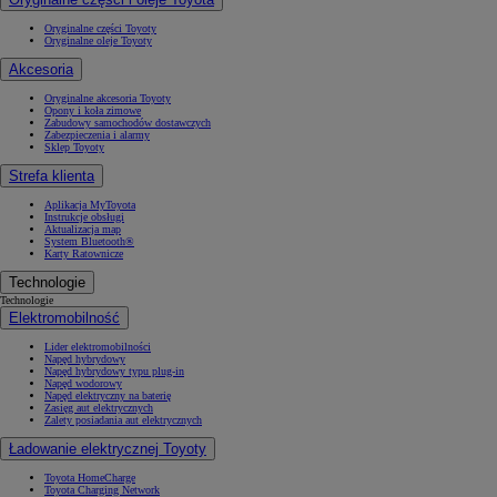
Oryginalne części Toyoty
Oryginalne oleje Toyoty
Akcesoria
Oryginalne akcesoria Toyoty
Opony i koła zimowe
Zabudowy samochodów dostawczych
Zabezpieczenia i alarmy
Sklep Toyoty
Strefa klienta
Aplikacja MyToyota
Instrukcje obsługi
Aktualizacja map
System Bluetooth®
Karty Ratownicze
Technologie
Technologie
Elektromobilność
Lider elektromobilności
Napęd hybrydowy
Napęd hybrydowy typu plug-in
Napęd wodorowy
Napęd elektryczny na baterię
Zasięg aut elektrycznych
Zalety posiadania aut elektrycznych
Ładowanie elektrycznej Toyoty
Toyota HomeCharge
Toyota Charging Network