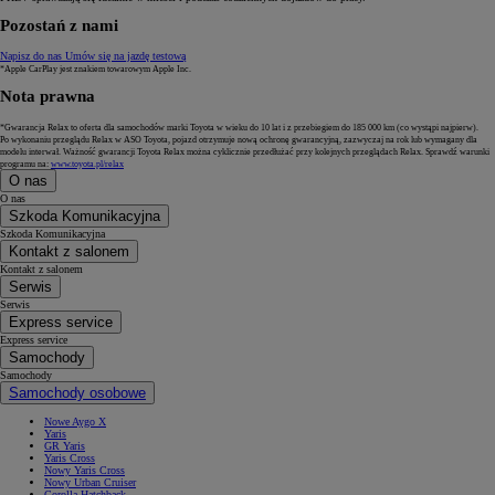
Pozostań z nami
Napisz do nas
Umów się na jazdę testową
*Apple CarPlay jest znakiem towarowym Apple Inc.
Nota prawna
*Gwarancja Relax to oferta dla samochodów marki Toyota w wieku do 10 lat i z przebiegiem do 185 000 km (co wystąpi najpierw).
Po wykonaniu przeglądu Relax w ASO Toyota, pojazd otrzymuje nową ochronę gwarancyjną, zazwyczaj na rok lub wymagany dla
modelu interwał. Ważność gwarancji Toyota Relax można cyklicznie przedłużać przy kolejnych przeglądach Relax. Sprawdź warunki
programu na:
www.toyota.pl/relax
O nas
O nas
Szkoda Komunikacyjna
Szkoda Komunikacyjna
Kontakt z salonem
Kontakt z salonem
Serwis
Serwis
Express service
Express service
Samochody
Samochody
Samochody osobowe
Nowe Aygo X
Yaris
GR Yaris
Yaris Cross
Nowy Yaris Cross
Nowy Urban Cruiser
Corolla Hatchback