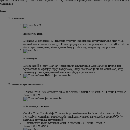
spędzona za kierownicą Corolli Cross Hybrid staje się niezwykłym przeżyciem. Poruszaj się pewnie w każdych
warunkach!
Osiągi
Moc hybrydy
Innowacyjny napęd
Dostępna w standardzie 5. generacja hybrydowego napędu Toyoty zapewnia niezwykłą
oszczędność i doskonałe osiągi. Płynne przyspieszenie i responsywność – to tylko niektóre
atuty tego rozwiązania, które wynosi Twoją codzienną jazdę na wyższy poziom.
Moc hybrydy
Dająca radość z jazdy i łatwa w codziennym użytkowaniu Corolla Cross Hybrid jest
wyposażona w wydajny napęd hybrydowy, który dostosowuje się do warunków jazdy,
zapewniając niezwykłą oszczędność i ekscytujące prowadzenie.
Kontrola napędu na wszystkie koła
* Napęd AWD-i jest dostępny tylko po wybraniu wersji z układem 2.0 Hybrid Dynamic
Force 180 KM.
Każda droga, każda pogoda
Corolla Cross Hybrid daje Ci pewność prowadzenia na każdym rodzaju nawierzchni
i w każdych warunkach pogodowych. Inteligentny napęd na wszystkie koła (AWD-i)*
zapewnia optymalną przyczepność.
* Dostępny tylko po wybraniu wersji z napędem 2.0 Hybrid Dynamic
Force 180 KM AWD-i.