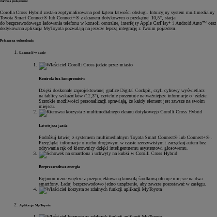
Nawiąż połączenie
Corolla Cross Hybrid została zoptymalizowana pod kątem łatwości obsługi. Intuicyjny system multimedialny
Toyota Smart Connect® lub Connect+® z ekranem dotykowym o przekątnej 10,5", stacja
do bezprzewodowego ładowania telefonu w konsoli centralne, interfejsy Apple CarPlay* i Android Auto™ oraz
dedykowana aplikacja MyToyota pozwalają na jeszcze lepszą integrację z Twoim pojazdem.
Połączona technologia
Łączność w aucie
Kontrola bez kompromisów
Dzięki doskonale zaprojektowanej grafice Digital Cockpit, czyli cyfrowy wyświetlacz
na tablicy wskaźników (12,3"), czytelnie prezentuje najważniejsze informacje o jeździe.
Szerokie możliwości personalizacji sprawiają, że każdy element jest zawsze na swoim
miejscu.
Łatwiejsza jazda
Podróżuj łatwiej z systemem multimedialnym Toyota Smart Connect® lub Connect+® .
Przeglądaj informacje o ruchu drogowym w czasie rzeczywistym i zarządzaj autem bez
odrywania rąk od kierownicy dzięki inteligentnemu asystentowi głosowemu.
Bezprzewodowa energia
Ergonomiczne wnętrze z przeprojektowaną konsolą środkową oferuje miejsce na dwa
smartfony. Ładuj bezprzewodowo jedno urządzenie, aby zawsze pozostawać w zasięgu.
Aplikacja MyToyota