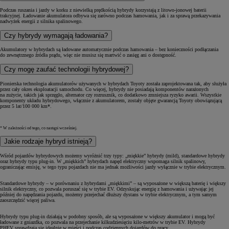
Podczas ruszania i jazdy w korku z niewielką prędkością hybrydy korzystają z litowo-jonowej baterii
trakcyjnej. Ładowanie akumulatora odbywa się zarówno podczas hamowania, jak i za sprawą przekazywania
nadwyżek energii z silnika spalinowego.
Czy hybrydy wymagają ładowania?
Akumulatory w hybrydach są ładowane automatycznie podczas hamowania – bez konieczności podłączania
do zewnętrznego źródła prądu, więc nie musisz się martwić o zasięg ani o dostępność.
Czy mogę zaufać technologii hybrydowej?
Pionierska technologia akumulatorów używanych w hybrydach Toyoty została zaprojektowana tak, aby służyła
przez cały okres eksploatacji samochodu. Co więcej, hybrydy nie posiadają komponentów narażonych
na zużycie, takich jak sprzęgło, alternator czy rozrusznik, co dodatkowo zmniejsza ryzyko awarii. Wszystkie
komponenty układu hybrydowego, włącznie z akumulatorem, zostały objęte gwarancją Toyoty obowiązującą
przez 5 lat/100 000 km*.
* W zależności od tego, co nastąpi wcześniej.
Jakie rodzaje hybryd istnieją?
Wśród pojazdów hybrydowych możemy wyróżnić trzy typy: „miękkie” hybrydy (mild), standardowe hybrydy
oraz hybrydy typu plug-in. W „miękkich” hybrydach napęd elektryczny wspomaga silnik spalinowy,
ograniczając emisję, w tego typu pojazdach nie ma jednak możliwości jazdy wyłącznie w trybie elektrycznym.
Standardowe hybrydy – w porównaniu z hybrydami „miękkimi” – są wyposażone w większą baterię i większy
silnik elektryczny, co pozwala poruszać się w trybie EV. Odzyskując energię z hamowania i używając jej
później do napędzania pojazdu, możemy przejechać dłuższy dystans w trybie elektrycznym, a tym samym
zaoszczędzić więcej paliwa.
Hybrydy typu plug-in działają w podobny sposób, ale są wyposażone w większy akumulator i mogą być
ładowane z gniazdka, co pozwala na przejechanie kilkudziesięciu kilo-metrów w trybie EV. Hybrydy
PHEV sprawdzają się idealnie w mieści i podczas codziennych dojazdów do pracy.