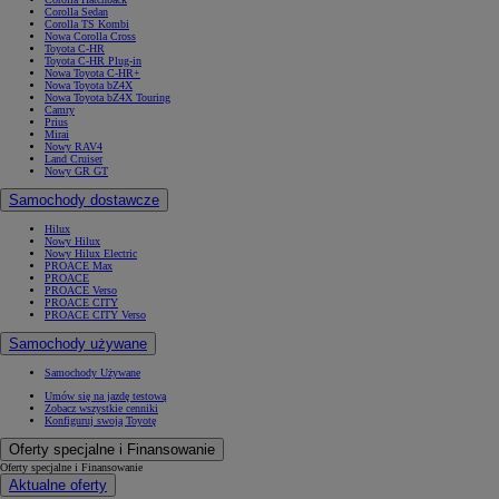
Corolla Sedan
Corolla TS Kombi
Nowa Corolla Cross
Toyota C-HR
Toyota C-HR Plug-in
Nowa Toyota C-HR+
Nowa Toyota bZ4X
Nowa Toyota bZ4X Touring
Camry
Prius
Mirai
Nowy RAV4
Land Cruiser
Nowy GR GT
Samochody dostawcze
Hilux
Nowy Hilux
Nowy Hilux Electric
PROACE Max
PROACE
PROACE Verso
PROACE CITY
PROACE CITY Verso
Samochody używane
Samochody Używane
Umów się na jazdę testową
Zobacz wszystkie cenniki
Konfiguruj swoją Toyotę
Oferty specjalne i Finansowanie
Oferty specjalne i Finansowanie
Aktualne oferty