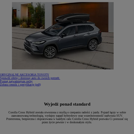
ORYGINALNE AKCESORIA TOYOTY
Sprawdź ofertę i dostosuj auto do swoich potrzeb
Poznaj najważniejsze cechy
(Opens in new window)
Zobacz cennik i specyfikację (pdf)
Wyjedź ponad standard
Corolla Cross Hybrid została stworzona z myślą o czerpaniu radości z jazdy. Pojazd łączy w sobie
zaawansowaną technologię, wydajny napęd hybrydowy oraz wszechstronność nadwozia SUV.
Przestronna, bezpieczna i dopracowana w każdym calu Corolla Cross Hybrid pozwala Ci poruszać się
przez życie pewnie i w doskonałym stylu.