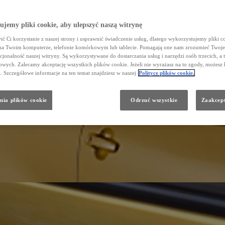
jemy pliki cookie, aby ulepszyć naszą witrynę
ć Ci korzystanie z naszej strony i usprawnić świadczenie usług, dlatego wykorzystujemy pliki co
na Twoim komputerze, telefonie komórkowym lub tablecie. Pomagają one nam zrozumieć Twoje 
cjonalność naszej witryny. Są wykorzystywane do dostarczania usług i narzędzi osób trzecich, a 
wych. Zalecamy akceptację wszystkich plików cookie. Jeżeli nie wyrażasz na to zgody, możesz 
a. Szczegółowe informacje na ten temat znajdziesz w naszej
Polityce plików cookie.
nia plików cookie
Odrzuć wszystkie
Zaakcept