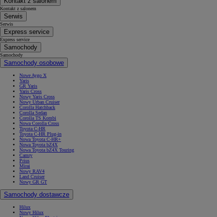
Kontakt z salonem
Kontakt z salonem
Serwis
Serwis
Express service
Express service
Samochody
Samochody
Samochody osobowe
Nowe Aygo X
Yaris
GR Yaris
Yaris Cross
Nowy Yaris Cross
Nowy Urban Cruiser
Corolla Hatchback
Corolla Sedan
Corolla TS Kombi
Nowa Corolla Cross
Toyota C-HR
Toyota C-HR Plug-in
Nowa Toyota C-HR+
Nowa Toyota bZ4X
Nowa Toyota bZ4X Touring
Camry
Prius
Mirai
Nowy RAV4
Land Cruiser
Nowy GR GT
Samochody dostawcze
Hilux
Nowy Hilux