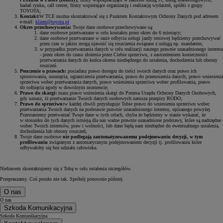
badań rynku, call center, firmy wspierające organizację i realizację wydarzeń, spółki z grupy
TOYOTA;
Kontakt:
W TCE można skontaktować się z Punktem Kontaktowym Ochrony Danych pod adresem
e-mail:
klient@toyota.pl
Okres przechowywania:
Twoje dane osobowe przechowywane są:
dane osobowe przetwarzane w celu kontaktu przez okres do 6 miesięcy;
dane osobowe przetwarzane w razie odbycia usługi jazdy testowej będziemy przechowywać
przez czas w jakim mogą ujawnić się roszczenia związane z usługą np. mandatem;
w przypadku przetwarzania danych w celu realizacji naszego prawnie uzasadnionego interesu
- przez okres do czasu złożenia przez Ciebie sprzeciwu, z zastrzeżeniem konieczności
przetwarzania danych do końca okresu niezbędnego do ustalenia, dochodzenia lub obrony
roszczeń.
Pouczenie o prawach:
posiadasz prawo dostępu do treści swoich danych oraz prawo ich
sprostowania, usunięcia, ograniczenia przetwarzania, prawo do przenoszenia danych, prawo wniesienia
sprzeciwu wobec przetwarzania danych, prawo wniesienia sprzeciwu wobec profilowania, prawo
do cofnięcia zgody w dowolnym momencie;
Prawo do skargi:
masz prawo wniesienia skargi do Prezesa Urzędu Ochrony Danych Osobowych,
gdy uznasz, iż przetwarzanie Twoich danych osobowych narusza przepisy RODO;
Prawo do sprzeciwu:
w każdej chwili przysługuje Tobie prawo do wniesienia sprzeciwu wobec
przetwarzania Twoich danych na podstawie prawnie uzasadnionego interesu, opisanego powyżej.
Przestaniemy przetwarzać Twoje dane w tych celach, chyba że będziemy w stanie wykazać, że
w stosunku do tych danych istnieją dla nas ważne prawnie uzasadnione podstawy, które są nadrzędne
wobec Twoich interesów, praw i wolności, lub dane będą nam niezbędne do ewentualnego ustalenia,
dochodzenia lub obrony roszczeń;
Twoje dane osobowe
nie podlegają zautomatyzowanemu podejmowaniu decyzji, w tym
profilowaniu
związanym z automatycznym podejmowaniem decyzji tj. profilowaniu które
odbywałoby się bez udziału człowieka.
Niebawem skontaktujemy się z Tobą w celu ustalenia szczegółów.
Przepraszamy. Coś poszło nie tak. Spróbój ponownie później.
O nas
O nas
Szkoda Komunikacyjna
Szkoda Komunikacyjna