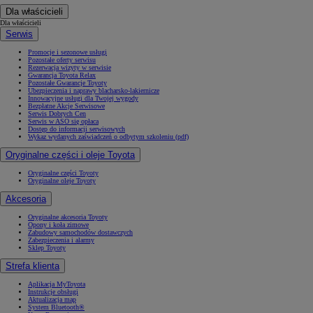
Dla właścicieli
Dla właścicieli
Serwis
Promocje i sezonowe usługi
Pozostałe oferty serwisu
Rezerwacja wizyty w serwisie
Gwarancja Toyota Relax
Pozostałe Gwarancje Toyoty
Ubezpieczenia i naprawy blacharsko-lakiernicze
Innowacyjne usługi dla Twojej wygody
Bezpłatne Akcje Serwisowe
Serwis Dobrych Cen
Serwis w ASO się opłaca
Dostęp do informacji serwisowych
Wykaz wydanych zaświadczeń o odbytym szkoleniu (pdf)
Oryginalne części i oleje Toyota
Oryginalne części Toyoty
Oryginalne oleje Toyoty
Akcesoria
Oryginalne akcesoria Toyoty
Opony i koła zimowe
Zabudowy samochodów dostawczych
Zabezpieczenia i alarmy
Sklep Toyoty
Strefa klienta
Aplikacja MyToyota
Instrukcje obsługi
Aktualizacja map
System Bluetooth®