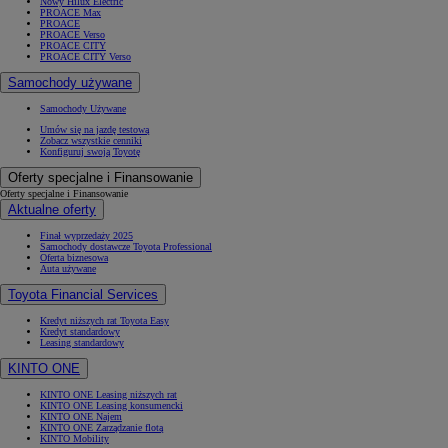
Nowy Hilux Electric
PROACE Max
PROACE
PROACE Verso
PROACE CITY
PROACE CITY Verso
Samochody używane
Samochody Używane
Umów się na jazdę testową
Zobacz wszystkie cenniki
Konfiguruj swoją Toyotę
Oferty specjalne i Finansowanie
Oferty specjalne i Finansowanie
Aktualne oferty
Finał wyprzedaży 2025
Samochody dostawcze Toyota Professional
Oferta biznesowa
Auta używane
Toyota Financial Services
Kredyt niższych rat Toyota Easy
Kredyt standardowy
Leasing standardowy
KINTO ONE
KINTO ONE Leasing niższych rat
KINTO ONE Leasing konsumencki
KINTO ONE Najem
KINTO ONE Zarządzanie flotą
KINTO Mobility