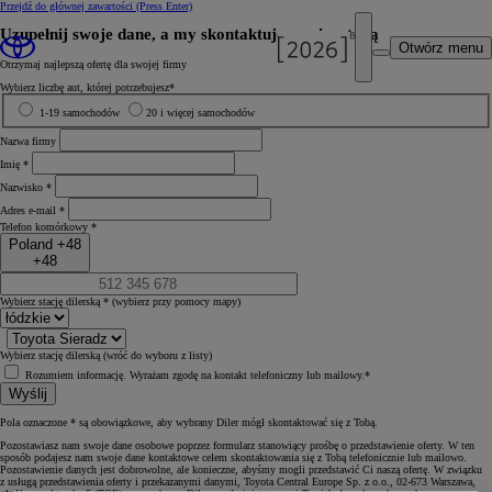
Przejdź do głównej zawartości
(Press Enter)
Uzupełnij swoje dane, a my skontaktujemy się z tobą
Otwórz menu
Otrzymaj najlepszą ofertę dla swojej firmy
Wybierz liczbę aut, której potrzebujesz*
1-19 samochodów
20 i więcej samochodów
Nazwa firmy
Imię *
Nazwisko *
Adres e‑mail *
Telefon komórkowy *
Poland +48
+48
Wybierz stację dilerską *
(wybierz przy pomocy mapy)
Wybierz stację dilerską
(wróć do wyboru z listy)
Rozumiem informację. Wyrażam zgodę na kontakt telefoniczny lub mailowy.*
Wyślij
Pola oznaczone * są obowiązkowe, aby wybrany Diler mógł skontaktować się z Tobą.
Pozostawiasz nam swoje dane osobowe poprzez formularz stanowiący prośbę o przedstawienie oferty. W ten
sposób podajesz nam swoje dane kontaktowe celem skontaktowania się z Tobą telefonicznie lub mailowo.
Pozostawienie danych jest dobrowolne, ale konieczne, abyśmy mogli przedstawić Ci naszą ofertę. W związku
z usługą przedstawienia oferty i przekazanymi danymi, Toyota Central Europe Sp. z o.o., 02-673 Warszawa,