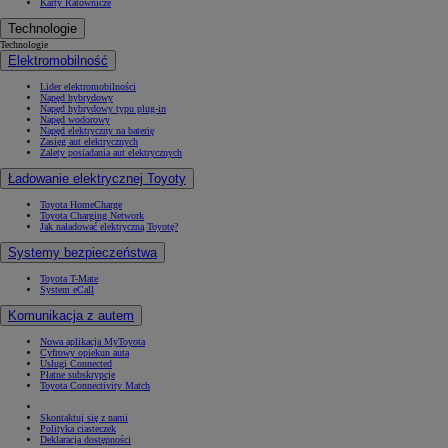
Karty Ratownicze
Technologie
Technologie
Elektromobilność
Lider elektromobilności
Napęd hybrydowy
Napęd hybrydowy typu plug-in
Napęd wodorowy
Napęd elektryczny na baterię
Zasięg aut elektrycznych
Zalety posiadania aut elektrycznych
Ładowanie elektrycznej Toyoty
Toyota HomeCharge
Toyota Charging Network
Jak naładować elektryczną Toyotę?
Systemy bezpieczeństwa
Toyota T-Mate
System eCall
Komunikacja z autem
Nowa aplikacja MyToyota
Cyfrowy opiekun auta
Usługi Connected
Płatne subskrypcje
Toyota Connectivity Match
Skontaktuj się z nami
Polityka ciasteczek
Deklaracja dostępności