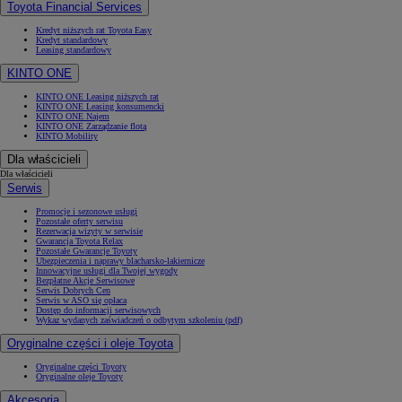
Toyota Financial Services
Kredyt niższych rat Toyota Easy
Kredyt standardowy
Leasing standardowy
KINTO ONE
KINTO ONE Leasing niższych rat
KINTO ONE Leasing konsumencki
KINTO ONE Najem
KINTO ONE Zarządzanie flotą
KINTO Mobility
Dla właścicieli
Dla właścicieli
Serwis
Promocje i sezonowe usługi
Pozostałe oferty serwisu
Rezerwacja wizyty w serwisie
Gwarancja Toyota Relax
Pozostałe Gwarancje Toyoty
Ubezpieczenia i naprawy blacharsko-lakiernicze
Innowacyjne usługi dla Twojej wygody
Bezpłatne Akcje Serwisowe
Serwis Dobrych Cen
Serwis w ASO się opłaca
Dostęp do informacji serwisowych
Wykaz wydanych zaświadczeń o odbytym szkoleniu (pdf)
Oryginalne części i oleje Toyota
Oryginalne części Toyoty
Oryginalne oleje Toyoty
Akcesoria