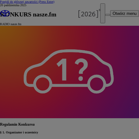
Przejdź do głównej zawartości
(Press Enter)
20 października 2025
KONKURS nasze.fm
Otwórz menu
RADIO nasze.fm
Regulamin Konkursu
§ 1. Organizator i uczestnicy