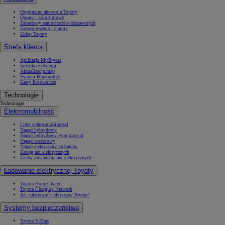
Oryginalne akcesoria Toyoty
Opony i koła zimowe
Zabudowy samochodów dostawczych
Zabezpieczenia i alarmy
Sklep Toyoty
Strefa klienta
Aplikacja MyToyota
Instrukcje obsługi
Aktualizacja map
System Bluetooth®
Karty Ratownicze
Technologie
Technologie
Elektromobilność
Lider elektromobilności
Napęd hybrydowy
Napęd hybrydowy typu plug-in
Napęd wodorowy
Napęd elektryczny na baterię
Zasięg aut elektrycznych
Zalety posiadania aut elektrycznych
Ładowanie elektrycznej Toyoty
Toyota HomeCharge
Toyota Charging Network
Jak naładować elektryczną Toyotę?
Systemy bezpieczeństwa
Toyota T-Mate