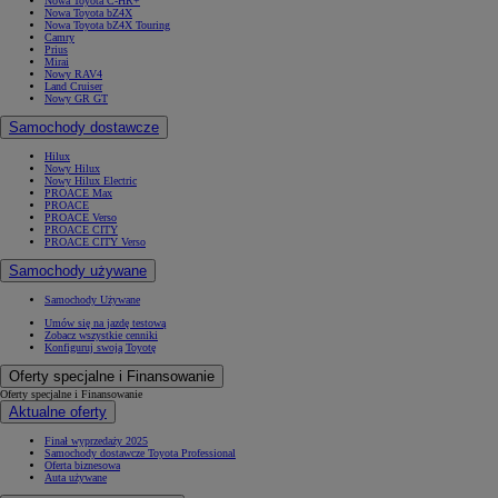
Nowa Toyota C-HR+
Nowa Toyota bZ4X
Nowa Toyota bZ4X Touring
Camry
Prius
Mirai
Nowy RAV4
Land Cruiser
Nowy GR GT
Samochody dostawcze
Hilux
Nowy Hilux
Nowy Hilux Electric
PROACE Max
PROACE
PROACE Verso
PROACE CITY
PROACE CITY Verso
Samochody używane
Samochody Używane
Umów się na jazdę testową
Zobacz wszystkie cenniki
Konfiguruj swoją Toyotę
Oferty specjalne i Finansowanie
Oferty specjalne i Finansowanie
Aktualne oferty
Finał wyprzedaży 2025
Samochody dostawcze Toyota Professional
Oferta biznesowa
Auta używane