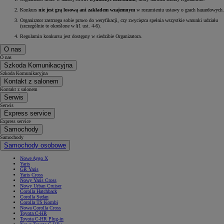
Konkurs
nie jest grą losową ani zakładem wzajemnym
w rozumieniu ustawy o grach hazardowych.
Organizator zastrzega sobie prawo do weryfikacji, czy zwycięzca spełnia wszystkie warunki udziału
(szczególnie te określone w §1 ust. 4-6).
Regulamin konkursu jest dostępny w siedzibie Organizatora.
O nas
O nas
Szkoda Komunikacyjna
Szkoda Komunikacyjna
Kontakt z salonem
Kontakt z salonem
Serwis
Serwis
Express service
Express service
Samochody
Samochody
Samochody osobowe
Nowe Aygo X
Yaris
GR Yaris
Yaris Cross
Nowy Yaris Cross
Nowy Urban Cruiser
Corolla Hatchback
Corolla Sedan
Corolla TS Kombi
Nowa Corolla Cross
Toyota C-HR
Toyota C-HR Plug-in