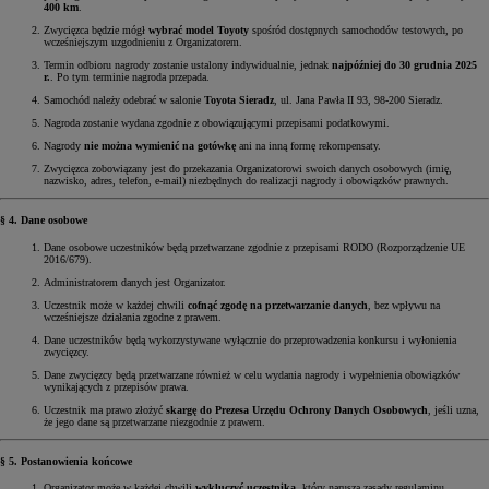
400 km
.
Zwycięzca będzie mógł
wybrać model Toyoty
spośród dostępnych samochodów testowych, po
wcześniejszym uzgodnieniu z Organizatorem.
Termin odbioru nagrody zostanie ustalony indywidualnie, jednak
najpóźniej do 30 grudnia 2025
r.
. Po tym terminie nagroda przepada.
Samochód należy odebrać w salonie
Toyota Sieradz
, ul. Jana Pawła II 93, 98-200 Sieradz.
Nagroda zostanie wydana zgodnie z obowiązującymi przepisami podatkowymi.
Nagrody
nie można wymienić na gotówkę
ani na inną formę rekompensaty.
Zwycięzca zobowiązany jest do przekazania Organizatorowi swoich danych osobowych (imię,
nazwisko, adres, telefon, e-mail) niezbędnych do realizacji nagrody i obowiązków prawnych.
§ 4. Dane osobowe
Dane osobowe uczestników będą przetwarzane zgodnie z przepisami RODO (Rozporządzenie UE
2016/679).
Administratorem danych jest Organizator.
Uczestnik może w każdej chwili
cofnąć zgodę na przetwarzanie danych
, bez wpływu na
wcześniejsze działania zgodne z prawem.
Dane uczestników będą wykorzystywane wyłącznie do przeprowadzenia konkursu i wyłonienia
zwycięzcy.
Dane zwycięzcy będą przetwarzane również w celu wydania nagrody i wypełnienia obowiązków
wynikających z przepisów prawa.
Uczestnik ma prawo złożyć
skargę do Prezesa Urzędu Ochrony Danych Osobowych
, jeśli uzna,
że jego dane są przetwarzane niezgodnie z prawem.
§ 5. Postanowienia końcowe
Organizator może w każdej chwili
wykluczyć uczestnika
, który narusza zasady regulaminu.