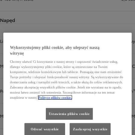
Napęd
Liczba i układ cylindrów
4 cylindry, układ rzędowy
Wykorzystujemy pliki cookie, aby ulepszyć naszą
witrynę
Chcemy ułatwić Ci korzystanie z naszej strony i usprawnić świadczenie usług,
Więcej informacji
Mechanizm zaworów
16-zaworowy DOHC
dlatego wykorzystujemy pliki cookie, które są umieszczane na Twoim
komputerze, telefonie komórkowym lub tablecie. Pomagają one nam zrozumieć
Twoje potrzeby i ulepszać funkcjonalność naszej witryny. Są wykorzystywane do
dostarczania usług i narzędzi osób trzecich, a także służą do celów reklamowych.
Zalecamy akceptację wszystkich plików cookie. Jeżeli nie wyrażasz na to zgody,
Pojemność skokowa (cm³)
1987 cm³
możesz łatwo zmienić ich ustawienia. Szczegółowe informacje na ten temat
znajdziesz w naszej
Polityce plików cookie.
Ustawienia plików cookie
Moc maksymalna (KM)
223 KM
Odrzuć wszystkie
Zaakceptuj wszystkie