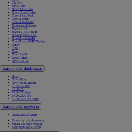
GR Yaris
Yaris Cross
Nowy Yaris Cross
Nowy Urban Cruiser
Corolla Hatchback
Corolla Sedan
Corolla TS Kombi
Nowa Corolla Cross
Toyota C-HR
Toyota C-HR Plug-in
Nowa Toyota C-HR+
Nowa Toyota bZ4X
Nowa Toyota bZ4X Touring
Camry
Prius
Mirai
Nowy RAV4
Land Cruiser
Nowy GR GT
Samochody dostawcze
Hilux
Nowy Hilux
Nowy Hilux Electric
PROACE Max
PROACE
PROACE Verso
PROACE CITY
PROACE CITY Verso
Samochody używane
Samochody Używane
Umów się na jazdę testową
Zobacz wszystkie cenniki
Konfiguruj swoją Toyotę