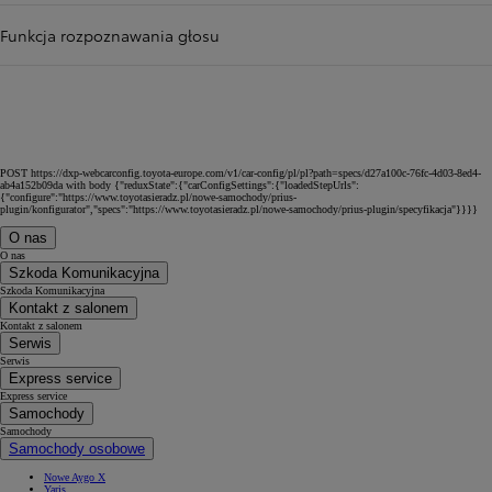
Funkcja rozpoznawania głosu
POST https://dxp-webcarconfig.toyota-europe.com/v1/car-config/pl/pl?path=specs/d27a100c-76fc-4d03-8ed4-
ab4a152b09da with body {"reduxState":{"carConfigSettings":{"loadedStepUrls":
{"configure":"https://www.toyotasieradz.pl/nowe-samochody/prius-
plugin/konfigurator","specs":"https://www.toyotasieradz.pl/nowe-samochody/prius-plugin/specyfikacja"}}}}
O nas
O nas
Szkoda Komunikacyjna
Szkoda Komunikacyjna
Kontakt z salonem
Kontakt z salonem
Serwis
Serwis
Express service
Express service
Samochody
Samochody
Samochody osobowe
Nowe Aygo X
Yaris