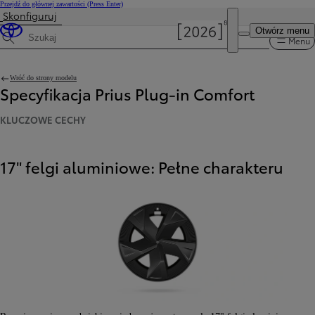
Przejdź do głównej zawartości
(Press Enter)
Skonfiguruj
Otwórz menu
Menu
Wyszukaj dane techniczne
Wróć do strony modelu
Specyfikacja Prius Plug-in Comfort
KLUCZOWE CECHY
17" felgi aluminiowe: Pełne charakteru