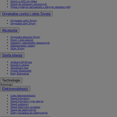
Serwis w ASO się opłaca
Dostęp do informacji serwisowych
Wykaz wydanych zaświadczeń o odbytym szkoleniu (pdf)
Oryginalne części i oleje Toyota
Oryginalne części Toyoty
Oryginalne oleje Toyoty
Akcesoria
Oryginalne akcesoria Toyoty
Opony i koła zimowe
Zabudowy samochodów dostawczych
Zabezpieczenia i alarmy
Sklep Toyoty
Strefa klienta
Aplikacja MyToyota
Instrukcje obsługi
Aktualizacja map
System Bluetooth®
Karty Ratownicze
Technologie
Technologie
Elektromobilność
Lider elektromobilności
Napęd hybrydowy
Napęd hybrydowy typu plug-in
Napęd wodorowy
Napęd elektryczny na baterię
Zasięg aut elektrycznych
Zalety posiadania aut elektrycznych