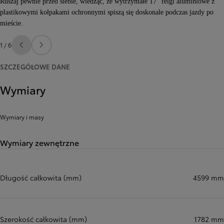
Ruszaj pewnie przed siebie, wiedząc, że wytrzymałe 17" felgi aluminiowe z
plastikowymi kołpakami ochronnymi spiszą się doskonale podczas jazdy po
mieście.
1 / 6
Poprzedni
Następny
SZCZEGÓŁOWE DANE
Wymiary
Wymiary i masy
Wymiary zewnętrzne
Długość całkowita (mm)
4599 mm
Szerokość całkowita (mm)
1782 mm