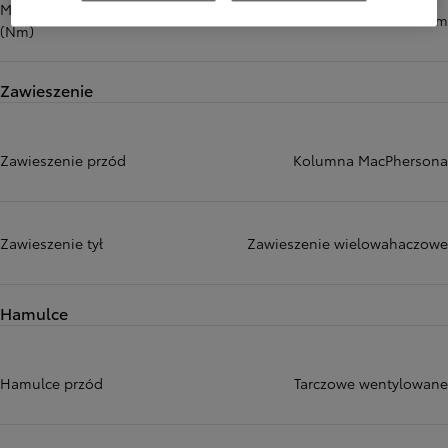
Maksymalny moment obrotowy
190 Nm
(Nm)
Zawieszenie
Zawieszenie przód
Kolumna MacPhersona
Zawieszenie tył
Zawieszenie wielowahaczowe
Hamulce
Hamulce przód
Tarczowe wentylowane