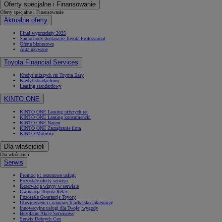
Oferty specjalne i Finansowanie
Oferty specjalne i Finansowanie
Aktualne oferty
Finał wyprzedaży 2025
Samochody dostawcze Toyota Professional
Oferta biznesowa
Auta używane
Toyota Financial Services
Kredyt niższych rat Toyota Easy
Kredyt standardowy
Leasing standardowy
KINTO ONE
KINTO ONE Leasing niższych rat
KINTO ONE Leasing konsumencki
KINTO ONE Najem
KINTO ONE Zarządzanie flotą
KINTO Mobility
Dla właścicieli
Dla właścicieli
Serwis
Promocje i sezonowe usługi
Pozostałe oferty serwisu
Rezerwacja wizyty w serwisie
Gwarancja Toyota Relax
Pozostałe Gwarancje Toyoty
Ubezpieczenia i naprawy blacharsko-lakiernicze
Innowacyjne usługi dla Twojej wygody
Bezpłatne Akcje Serwisowe
Serwis Dobrych Cen