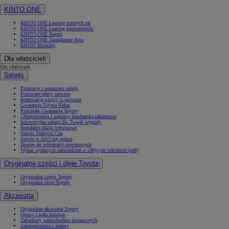
KINTO ONE
KINTO ONE Leasing niższych rat
KINTO ONE Leasing konsumencki
KINTO ONE Najem
KINTO ONE Zarządzanie flotą
KINTO Mobility
Dla właścicieli
Dla właścicieli
Serwis
Promocje i sezonowe usługi
Pozostałe oferty serwisu
Rezerwacja wizyty w serwisie
Gwarancja Toyota Relax
Pozostałe Gwarancje Toyoty
Ubezpieczenia i naprawy blacharsko-lakiernicze
Innowacyjne usługi dla Twojej wygody
Bezpłatne Akcje Serwisowe
Serwis Dobrych Cen
Serwis w ASO się opłaca
Dostęp do informacji serwisowych
Wykaz wydanych zaświadczeń o odbytym szkoleniu (pdf)
Oryginalne części i oleje Toyota
Oryginalne części Toyoty
Oryginalne oleje Toyoty
Akcesoria
Oryginalne akcesoria Toyoty
Opony i koła zimowe
Zabudowy samochodów dostawczych
Zabezpieczenia i alarmy