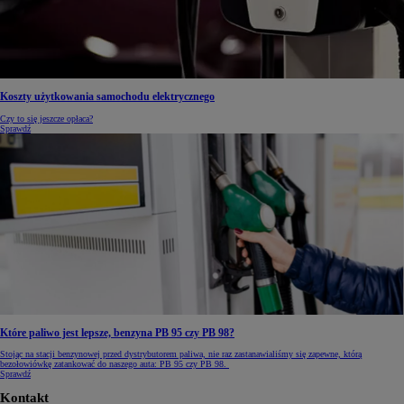
Koszty użytkowania samochodu elektrycznego
Czy to się jeszcze opłaca?
Sprawdź
Które paliwo jest lepsze, benzyna PB 95 czy PB 98?
Stojąc na stacji benzynowej przed dystrybutorem paliwa, nie raz zastanawialiśmy się zapewne, którą
bezołowiówkę zatankować do naszego auta: PB 95 czy PB 98.
Sprawdź
Kontakt