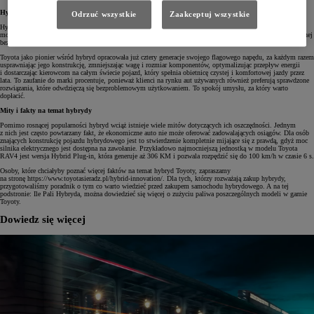
Hybrydy posiadają wyższą wartość odsprzedaży
Odrzuć wszystkie
Zaakceptuj wszystkie
Hybryda Toyoty generuje oszczędności przez cały okres użytkowania, aż do ostatniego dnia, gdy przychodzi
moment rozstania się z autem. Niska utrata wartości samochodów hybrydowych marki wynika ze wspomnianej
bezawaryjności oraz coraz większego zaufania dla technologii rozwijanej od ponad 25 lat.
Toyota jako pionier wśród hybryd opracowała już cztery generacje swojego flagowego napędu, za każdym razem
usprawniając jego konstrukcję, zmniejszając wagę i rozmiar komponentów, optymalizując przepływ energii
i dostarczając kierowcom na całym świecie pojazd, który spełnia obietnicę czystej i komfortowej jazdy przez
lata. To zaufanie do marki procentuje, ponieważ klienci na rynku aut używanych również preferują sprawdzone
rozwiązania, które odwdzięczą się bezproblemowym użytkowaniem. To spokój umysłu, za który warto
dopłacić.
Mity i fakty na temat hybrydy
Pomimo rosnącej popularności hybryd wciąż istnieje wiele mitów dotyczących ich oszczędności. Jednym
z nich jest często powtarzany fakt, że ekonomiczne auto nie może oferować zadowalających osiągów. Dla osób
znających konstrukcję pojazdu hybrydowego jest to stwierdzenie kompletnie mijające się z prawdą, gdyż moc
silnika elektrycznego jest dostępna na zawołanie. Przykładowo najmocniejszą jednostką w modelu Toyota
RAV4 jest wersja Hybrid Plug-in, która generuje aż 306 KM i pozwala rozpędzić się do 100 km/h w czasie 6 s.
Osoby, które chciałyby poznać więcej faktów na temat hybryd Toyoty, zapraszamy
na stronę https://www.toyotasieradz.pl/hybrid-innovation/. Dla tych, którzy rozważają zakup hybrydy,
przygotowaliśmy poradnik o tym co warto wiedzieć przed zakupem samochodu hybrydowego. A na tej
podstronie: Ile Pali Hybryda, można dowiedzieć się więcej o zużyciu paliwa poszczególnych modeli w gamie
Toyoty.
Dowiedz się więcej