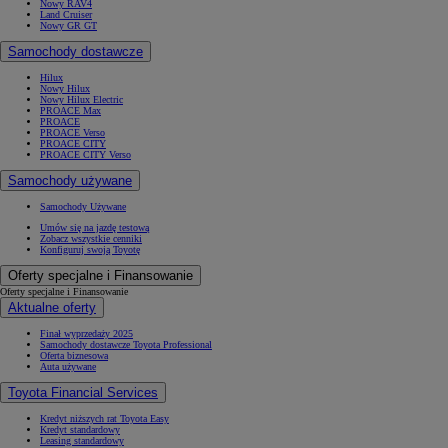
Nowy RAV4
Land Cruiser
Nowy GR GT
Samochody dostawcze
Hilux
Nowy Hilux
Nowy Hilux Electric
PROACE Max
PROACE
PROACE Verso
PROACE CITY
PROACE CITY Verso
Samochody używane
Samochody Używane
Umów się na jazdę testową
Zobacz wszystkie cenniki
Konfiguruj swoją Toyotę
Oferty specjalne i Finansowanie
Oferty specjalne i Finansowanie
Aktualne oferty
Finał wyprzedaży 2025
Samochody dostawcze Toyota Professional
Oferta biznesowa
Auta używane
Toyota Financial Services
Kredyt niższych rat Toyota Easy
Kredyt standardowy
Leasing standardowy