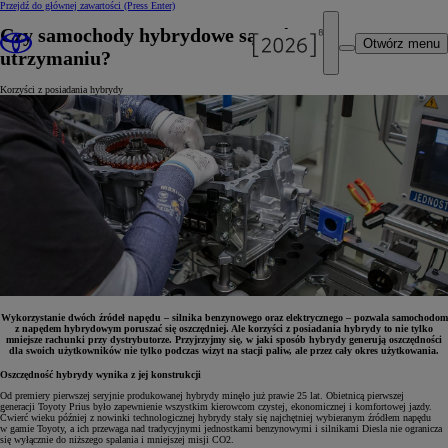
Przejdź do głównej zawartości
(Press Enter)
Czy samochody hybrydowe są tańsze w
Otwórz menu
utrzymaniu?
Korzyści z posiadania hybrydy
Wykorzystanie dwóch źródeł napędu – silnika benzynowego oraz elektrycznego – pozwala samochodom
z napędem hybrydowym poruszać się oszczędniej. Ale korzyści z posiadania hybrydy to nie tylko
mniejsze rachunki przy dystrybutorze. Przyjrzyjmy się, w jaki sposób hybrydy generują oszczędności
dla swoich użytkowników nie tylko podczas wizyt na stacji paliw, ale przez cały okres użytkowania.
Oszczędność hybrydy wynika z jej konstrukcji
Od premiery pierwszej seryjnie produkowanej hybrydy minęło już prawie 25 lat. Obietnicą pierwszej
generacji Toyoty Prius było zapewnienie wszystkim kierowcom czystej, ekonomicznej i komfortowej jazdy.
Ćwierć wieku później z nowinki technologicznej hybrydy stały się najchętniej wybieranym źródłem napędu
w gamie Toyoty, a ich przewaga nad tradycyjnymi jednostkami benzynowymi i silnikami Diesla nie ogranicza
się wyłącznie do niższego spalania i mniejszej misji CO2.