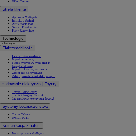
Sklep Toyoty
Strefa klienta
Aplikacja MyToyota
Instrukcje obsługi
Aktualizacja map
System Bluetooth®
Karty Ratownicze
Technologie
Technologie
Elektromobilność
Lider elektromobilności
Napęd hybrydowy
Napęd hybrydowy typu plug-in
Napęd wodorowy
Napęd elektryczny na baterię
Zasięg aut elektrycznych
Zalety posiadania aut elektrycznych
Ładowanie elektrycznej Toyoty
Toyota HomeCharge
Toyota Charging Network
Jak naładować elektryczną Toyotę?
Systemy bezpieczeństwa
Toyota T-Mate
System eCall
Komunikacja z autem
Nowa aplikacja MyToyota