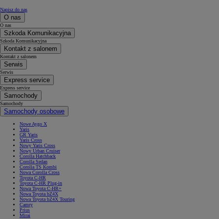
Napisz do nas
O nas
O nas
Szkoda Komunikacyjna
Szkoda Komunikacyjna
Kontakt z salonem
Kontakt z salonem
Serwis
Serwis
Express service
Express service
Samochody
Samochody
Samochody osobowe
Nowe Aygo X
Yaris
GR Yaris
Yaris Cross
Nowy Yaris Cross
Nowy Urban Cruiser
Corolla Hatchback
Corolla Sedan
Corolla TS Kombi
Nowa Corolla Cross
Toyota C-HR
Toyota C-HR Plug-in
Nowa Toyota C-HR+
Nowa Toyota bZ4X
Nowa Toyota bZ4X Touring
Camry
Prius
Mirai