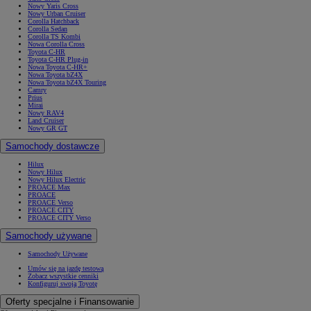
Nowy Yaris Cross
Nowy Urban Cruiser
Corolla Hatchback
Corolla Sedan
Corolla TS Kombi
Nowa Corolla Cross
Toyota C-HR
Toyota C-HR Plug-in
Nowa Toyota C-HR+
Nowa Toyota bZ4X
Nowa Toyota bZ4X Touring
Camry
Prius
Mirai
Nowy RAV4
Land Cruiser
Nowy GR GT
Samochody dostawcze
Hilux
Nowy Hilux
Nowy Hilux Electric
PROACE Max
PROACE
PROACE Verso
PROACE CITY
PROACE CITY Verso
Samochody używane
Samochody Używane
Umów się na jazdę testową
Zobacz wszystkie cenniki
Konfiguruj swoją Toyotę
Oferty specjalne i Finansowanie