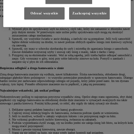
maskę i oceńmy, czy
akumulator
wytrzyma kolejną zimę. Podczas mrozu poranne uruchamianie silnika
z częściowo rozładowaną baterią zazwyczaj kończy się podobnie – całkowitym jego rozładowaniem
i unieruchomieniu na parkingu.
Odrzuć wszystkie
Zaakceptuj wszystkie
Co jeszcze trzeba zrobić przed zimą?
Sprawdź pióra wycieraczek. Jeśli są lekko pofalowane, a guma stwardniała, należy je wymienić.
Często oznaką ich zużycia jest piszczenie podczas przesuwania się po szybie.
Wymień płyn do spryskiwaczy szyb na zimowy, czyli taki, który nie zamarznie w zbiorniku nawet
przy dużym mrozie. W przeciwnym razie usilne próby spryskiwania szyb mogą się skończyć
zniszczeniem całego mechanizmu.
Sprawdź, czy wszystkie światła w aucie działają, a żarówki nie są przepalone. Jeśli twój samochód
będzie dobrze widoczny na drodze, to nawet podczas obfitych opadów śniegu inni kierowcy szybciej
cię zauważą.
Sprawdź, czy masz w schowku skrobaczkę do szyb i miotełkę do zgarniania śniegu z samochodu.
Zawsze dokładnie oczyszczaj szyby i usuwaj cały śnieg z maski, także z dachu i lamp.
Przygotuj się na ekstremalne warunki. Woź ze sobą saperkę, jeśli trzeba będzie odkopać samochód z
zaspy. Gdy wyruszasz w góry, miej przy sobie łańcuchy zimowe na koła. Pomyśl o zamkach i
zaopatrz się w płyn do ich odmrażania.
Bezpieczna odległość a droga hamowania w zimie
Zimą droga hamowania znacznie się wydłuża, nawet kilkakrotnie. Śliska nawierzchnia, oblodzenie drogi,
zalegające głębokie błoto pośniegowe – to wszystko potencjalne przeszkody w sprawnym hamowaniu. Dlatego
bardzo istotne jest zachowanie odpowiedniego odstępu od pojazdu, który jedzie przed nami. Im ten dystans
większy, tym lepiej. Ponadto olbrzymie znaczenie ma tu prędkość, z jaką się poruszamy.
Najważniejsze wskazówki, jak unikać poślizgu
Niekontrolowany poślizg to najczęstsza przyczyna wypadków zimą. Oprócz złego stanu ogumienia, zbyt dużej
prędkości czy nagłego hamowania na oblodzonej drodze duże znaczenie w sytuacjach awaryjnych ma także
nieuwaga i panika kierowcy. Poniżej kilka porad, co robić, aby nigdy do takiej sytuacji nie doszło.
Delikatne operuj pedałem hamulca i nie hamuj gwałtownie.
Częściej stosuj redukcję biegów do hamowania, zwłaszcza podczas zjazdu ze wzniesienia.
Jeśli to możliwe, wchodź w zakręty większym łukiem i nie przyspieszaj nagle na łuku.
Nie wykonuj gwałtownych ruchów kierownicą, zwłaszcza na zakrętach.
Podczas wyprzedzania zwróć uwagę, czy na środku jezdni nie zalega śnieg lub błoto, na których koła
mogą stracić przyczepność.
Mocno i pewnie trzymaj kierownicę, zawsze oburącz.
Staraj się nie jeździć na luzie, nie masz wtedy żadnej kontroli nad pojazdem.