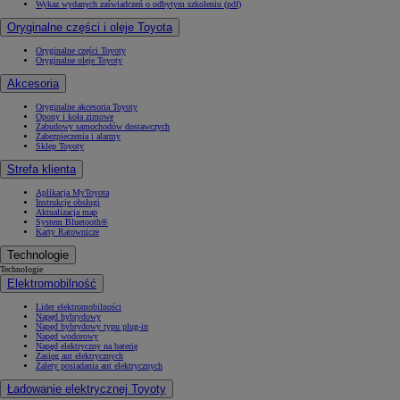
Wykaz wydanych zaświadczeń o odbytym szkoleniu (pdf)
Oryginalne części i oleje Toyota
Oryginalne części Toyoty
Oryginalne oleje Toyoty
Akcesoria
Oryginalne akcesoria Toyoty
Opony i koła zimowe
Zabudowy samochodów dostawczych
Zabezpieczenia i alarmy
Sklep Toyoty
Strefa klienta
Aplikacja MyToyota
Instrukcje obsługi
Aktualizacja map
System Bluetooth®
Karty Ratownicze
Technologie
Technologie
Elektromobilność
Lider elektromobilności
Napęd hybrydowy
Napęd hybrydowy typu plug-in
Napęd wodorowy
Napęd elektryczny na baterię
Zasięg aut elektrycznych
Zalety posiadania aut elektrycznych
Ładowanie elektrycznej Toyoty