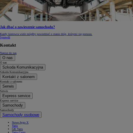
Jak dbać o zawieszenie samochodu?
Każdy kierowca wiele mógłby powiedzieć o stanie dróg, którymi się porusza.
Sprawdź
Kontakt
Napisz do nas
O nas
O nas
Szkoda Komunikacyjna
Szkoda Komunikacyjna
Kontakt z salonem
Kontakt z salonem
Serwis
Serwis
Express service
Express service
Samochody
Samochody
Samochody osobowe
Nowe Aygo X
Yaris
GR Yaris
Yaris Cross