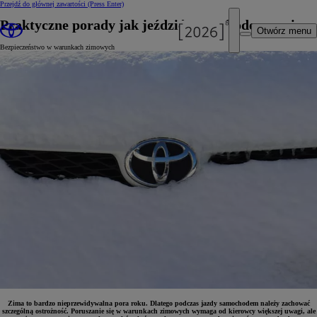
Przejdź do głównej zawartości
(Press Enter)
Praktyczne porady jak jeździć samochodem w zimę
Otwórz menu
Bezpieczeństwo w warunkach zimowych
Zima to bardzo nieprzewidywalna pora roku. Dlatego podczas jazdy samochodem należy zachować
szczególną ostrożność. Poruszanie się w warunkach zimowych wymaga od kierowcy większej uwagi, ale