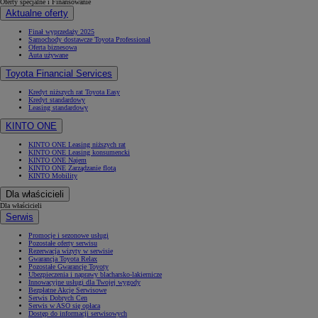
Oferty specjalne i Finansowanie
Aktualne oferty
Finał wyprzedaży 2025
Samochody dostawcze Toyota Professional
Oferta biznesowa
Auta używane
Toyota Financial Services
Kredyt niższych rat Toyota Easy
Kredyt standardowy
Leasing standardowy
KINTO ONE
KINTO ONE Leasing niższych rat
KINTO ONE Leasing konsumencki
KINTO ONE Najem
KINTO ONE Zarządzanie flotą
KINTO Mobility
Dla właścicieli
Dla właścicieli
Serwis
Promocje i sezonowe usługi
Pozostałe oferty serwisu
Rezerwacja wizyty w serwisie
Gwarancja Toyota Relax
Pozostałe Gwarancje Toyoty
Ubezpieczenia i naprawy blacharsko-lakiernicze
Innowacyjne usługi dla Twojej wygody
Bezpłatne Akcje Serwisowe
Serwis Dobrych Cen
Serwis w ASO się opłaca
Dostęp do informacji serwisowych