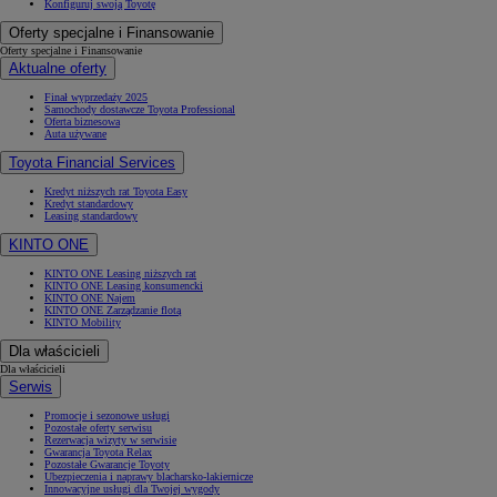
Konfiguruj swoją Toyotę
Oferty specjalne i Finansowanie
Oferty specjalne i Finansowanie
Aktualne oferty
Finał wyprzedaży 2025
Samochody dostawcze Toyota Professional
Oferta biznesowa
Auta używane
Toyota Financial Services
Kredyt niższych rat Toyota Easy
Kredyt standardowy
Leasing standardowy
KINTO ONE
KINTO ONE Leasing niższych rat
KINTO ONE Leasing konsumencki
KINTO ONE Najem
KINTO ONE Zarządzanie flotą
KINTO Mobility
Dla właścicieli
Dla właścicieli
Serwis
Promocje i sezonowe usługi
Pozostałe oferty serwisu
Rezerwacja wizyty w serwisie
Gwarancja Toyota Relax
Pozostałe Gwarancje Toyoty
Ubezpieczenia i naprawy blacharsko-lakiernicze
Innowacyjne usługi dla Twojej wygody