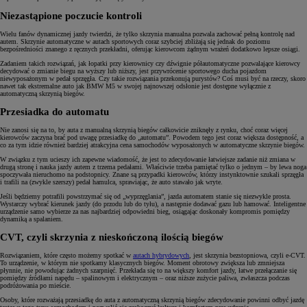
Niezastąpione poczucie kontroli
Wielu fanów dynamicznej jazdy twierdzi, że tylko skrzynia manualna pozwala zachować pełną kontrolę nad
autem. Skrzynie automatyczne w autach sportowych coraz szybciej zbliżają się jednak do poziomu
bezpośredniości znanego z ręcznych przekładni, oferując kierowcom żądnym wrażeń dodatkowo lepsze osiągi.
Zadaniem takich rozwiązań, jak łopatki przy kierownicy czy dźwignie półautomatyczne pozwalające kierowcy
decydować o zmianie biegu na wyższy lub niższy, jest przywrócenie sportowego ducha pojazdom
niewyposażonym w pedał sprzęgła. Czy takie rozwiązania przekonują purystów? Coś musi być na rzeczy, skoro
nawet tak ekstremalne auto jak BMW M5 w swojej najnowszej odsłonie jest dostępne wyłącznie z
automatyczną skrzynią biegów.
Przesiadka do automatu
Nie zanosi się na to, by auta z manualną skrzynią biegów całkowicie zniknęły z rynku, choć coraz więcej
kierowców zaczyna brać pod uwagę przesiadkę do „automatu”. Powodem tego jest coraz większa dostępność, a
co za tym idzie również bardziej atrakcyjna cena samochodów wyposażonych w automatyczne skrzynie biegów.
W związku z tym ucieszy ich zapewne wiadomość, że jest to zdecydowanie łatwiejsze zadanie niż zmiana w
drugą stronę i nauka jazdy autem z trzema pedałami. Właściwie trzeba pamiętać tylko o jednym – by lewa noga
spoczywała nieruchomo na podstopnicy. Znane są przypadki kierowców, którzy instynktownie szukali sprzęgła
i trafili na (zwykle szerszy) pedał hamulca, sprawiając, że auto stawało jak wryte.
Jeśli będziemy potrafili powstrzymać się od „wyprzęglania”, jazda automatem stanie się niezwykle prosta.
Wystarczy wybrać kierunek jazdy (do przodu lub do tyłu), a następnie dodawać gazu lub hamować. Inteligentne
urządzenie samo wybierze za nas najbardziej odpowiedni bieg, osiągając doskonały kompromis pomiędzy
dynamiką a spalaniem.
CVT, czyli skrzynia z nieskończoną ilością biegów
Rozwiązaniem, które często możemy spotkać w
autach hybrydowych
, jest skrzynia bezstopniowa, czyli e-CVT.
To urządzenie, w którym nie spotkamy klasycznych biegów. Moment obrotowy zwiększa lub zmniejsza
płynnie, nie powodując żadnych szarpnięć. Przekłada się to na większy komfort jazdy, łatwe przełączanie się
pomiędzy źródłami napędu – spalinowym i elektrycznym – oraz niższe zużycie paliwa, zwłaszcza podczas
podróżowania po mieście.
Osoby, które rozważają przesiadkę do auta z automatyczną skrzynią biegów zdecydowanie powinni odbyć jazdę