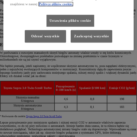
Sprawdzone rozwiązania manualnej skrzyni biegów
znajdziesz w naszej
Polityce plików cookie.
Poza dodaniem piątego i szóstego (a w niektórych przypadkach nawet siódmego) biegu, manualna skrzynia tak
naprawdę nie zmieniła się od lat siedemdziesiątych XX wieku. Wciąż jest wyposażona w sprzęgło rozłączające
napęd i dźwignię, dzięki której kierowca może wybrać najbardziej dogodne przełożenie. Jeżeli coś psuje się w
„manualu”, najczęściej jest to właśnie sprzęgło, uznawane, podobnie jak klocki hamulcowe czy filtry, za
Ustawienia plików cookie
element eksploatacyjny naszego pojazdu. Z jego wymianą powinien poradzić sobie praktycznie każdy serwis.
Brak innowacji sprawia, że manualna skrzynia biegów ma opinię niezwykle wytrzymałej i praktycznie
bezobsługowej konstrukcji. Niestety, oznacza także, że komfort jazdy właściwie nie różni się od tego sprzed
Odrzuć wszystkie
Zaakceptuj wszystkie
kilku dziesięcioleci i w głównej mierze zależy od umiejętności kierowcy.
Ewolucja technologiczna
W porównaniu z rozwojem manualnych skrzyń biegów automaty właśnie weszły w erę lotów kosmicznych.
Ośmiobiegowe, dwusprzęgłowe przekładnie pozwalające na zmianę przełożenia w czasie liczonym w
milisekundach nie są już czymś wyjątkowym.
Nie będzie przesadą, jeżeli napiszemy, że współczesne skrzynie automatyczne to, poza napędami elektrycznymi,
jeden z najszybciej ewoluujących komponentów w motoryzacji. Konstruktorzy dążą do zapewnienia jeszcze
lepszego komfortu jazdy przy zachowaniu mniejszego spalania, niższej emisji spalin i większej dynamiki jazdy.
Efekty ich działań widać jak na dłoni:
Przyspieszenie
Toyota Supra 3.0 Twin-Scroll Turbo
Spalanie [l/100 km]
Emisje CO2 [g/km]
0–100 km/h [s]
Skrzynia manualna
4,6
8,8
198
6-biegowa
Skrzynia automatyczna
4,3
8,1
183
8-biegowa
* Porównanie dla modelu
Toyota Supra 3.0 Twin-Scroll Turbo
Lepsze przyspieszenie przy mniejszym spalaniu i niższej emisji CO2 w automacie właściwie zaprzecza
wszystkiemu, co do tej pory mówiono o automatach. Istnieje bardzo duża szansa, że ta różnica będzie się
dodatkowo pogłębiać. Technologia automatycznej zmiany biegów stale się dopracowuje. Wprowadzane są coraz
to nowsze rozwiązania, takie jak np. skrzynie biegów połączone z systemami GPS, które dobierają
odpowiednie przełożenie, przewidując zakręty i skrzyżowania.