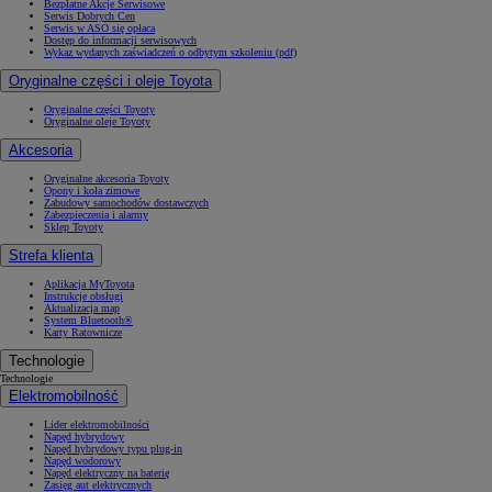
Bezpłatne Akcje Serwisowe
Serwis Dobrych Cen
Serwis w ASO się opłaca
Dostęp do informacji serwisowych
Wykaz wydanych zaświadczeń o odbytym szkoleniu (pdf)
Oryginalne części i oleje Toyota
Oryginalne części Toyoty
Oryginalne oleje Toyoty
Akcesoria
Oryginalne akcesoria Toyoty
Opony i koła zimowe
Zabudowy samochodów dostawczych
Zabezpieczenia i alarmy
Sklep Toyoty
Strefa klienta
Aplikacja MyToyota
Instrukcje obsługi
Aktualizacja map
System Bluetooth®
Karty Ratownicze
Technologie
Technologie
Elektromobilność
Lider elektromobilności
Napęd hybrydowy
Napęd hybrydowy typu plug-in
Napęd wodorowy
Napęd elektryczny na baterię
Zasięg aut elektrycznych