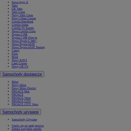
Nowe Aygo X
Yaris
GR Yaris
Yaris Cross
Nowy Yaris Cross
Nowy Urban Cruiser
Corolla Hatchback
Corolla Sedan
Corolla TS Kombi
Nowa Corolla Cross
Toyota C-HR
Toyota C-HR Plug-in
Nowa Toyota C-HR+
Nowa Toyota bZ4X
Nowa Toyota bZ4X Touring
Camry
Prius
Mirai
Nowy RAV4
Land Cruiser
Nowy GR GT
Samochody dostawcze
Hilux
Nowy Hilux
Nowy Hilux Electric
PROACE Max
PROACE
PROACE Verso
PROACE CITY
PROACE CITY Verso
Samochody używane
Samochody Używane
Umów się na jazdę testową
Zobacz wszystkie cenniki