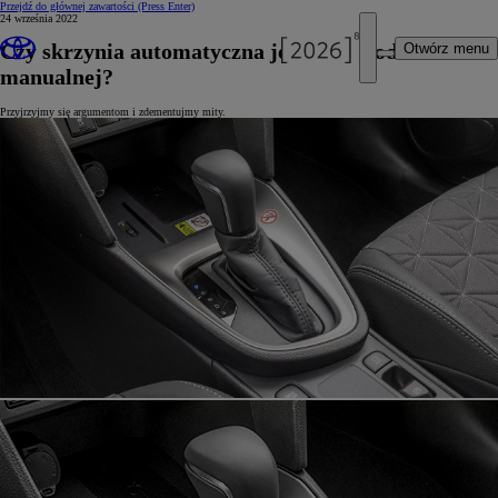
Przejdź do głównej zawartości
(Press Enter)
24 września 2022
Czy skrzynia automatyczna jest lepsza od
Otwórz menu
manualnej?
Przyjrzyjmy się argumentom i zdementujmy mity.