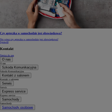
Czy apteczka w samochodzie jest obowiązkowa?
Nie wiesz czy apteczka w samochodzie jest obowiązkowa?
Sprawdź
Kontakt
Napisz do nas
O nas
O nas
Szkoda Komunikacyjna
Szkoda Komunikacyjna
Kontakt z salonem
Kontakt z salonem
Serwis
Serwis
Express service
Express service
Samochody
Samochody
Samochody osobowe