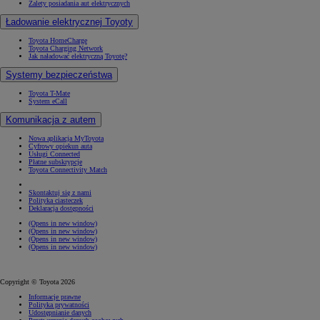
Zalety posiadania aut elektrycznych
Ładowanie elektrycznej Toyoty
Toyota HomeCharge
Toyota Charging Network
Jak naładować elektryczną Toyotę?
Systemy bezpieczeństwa
Toyota T-Mate
System eCall
Komunikacja z autem
Nowa aplikacja MyToyota
Cyfrowy opiekun auta
Usługi Connected
Płatne subskrypcje
Toyota Connectivity Match
Skontaktuj się z nami
Polityka ciasteczek
Deklaracja dostępności
(Opens in new window)
(Opens in new window)
(Opens in new window)
(Opens in new window)
Copyright © Toyota 2026
Informacje prawne
Polityka prywatności
Udostępnianie danych