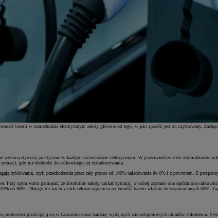
wotność baterii w samochodzie elektrycznym zależy głównie od tego, w jaki sposób jest on użytkowany. Zachęc
t obecnie wykorzystywany praktycznie w każdym samochodzie elektrycznym. W przeciwieństwie do akumulatoró
sytuacji, gdy nie dochodzi do całkowitego jej rozładowywania.
gają cyklowania, czyli przechodzenia przez cały proces od 100% naładowania do 0% i z powrotem. Z perspekt
we. Przy czym warto pamiętać, że absolutnie należy unikać sytuacji, w której zostanie ona opróżniona całkowi
d 20% do 80%. Dlatego też wielu z nich celowo ogranicza pojemność baterii właśnie do wspomnianych 80%. Za
producenci prześcigają się w tworzeniu coraz bardziej wydajnych wielostopniowych układów chłodzenia. System