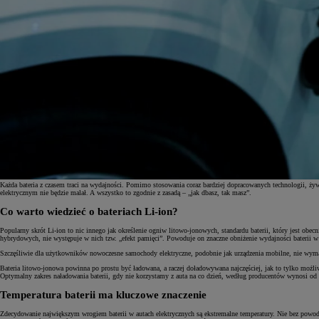
Każda bateria z czasem traci na wydajności. Pomimo stosowania coraz bardziej dopracowanych technologii, ży
elektrycznym nie będzie malał. A wszystko to zgodnie z zasadą – „jak dbasz, tak masz”.
Co warto wiedzieć o bateriach Li-ion?
Od
81 900 zł
Popularny skrót Li-ion to nic innego jak określenie ogniw litowo-jonowych, standardu baterii, który jes
hybrydowych, nie występuje w nich tzw. „efekt pamięci”. Powoduje on znaczne obniżenie wydajności baterii w 
Yaris Cross
HYBRID
Szczęśliwie dla użytkowników nowoczesne samochody elektryczne, podobnie jak urządzenia mobilne, nie wyma
Bateria litowo-jonowa powinna po prostu być ładowana, a raczej doładowywana najczęściej, jak to tylko możli
Optymalny zakres naładowania baterii, gdy nie korzystamy z auta na co dzień, według producentów wynosi o
Temperatura baterii ma kluczowe znaczenie
Zdecydowanie największym wrogiem baterii w autach elektrycznych są ekstremalne temperatury. Nie bez powodu 