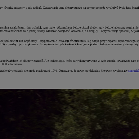
ownicy również możemy o nie zadbać. Garażowanie auta elektrycznego na pewno pomoże wydłużyć życie jego bateri
Generalna zasada brzmi: im wolniej, tym lepiej. Akumulator będzie służył dłużej, gdy będzie ładowany regula
ładowarka naścienna to z jednej strony większa wydajność ładowania, a z drugiej – optymalizacja sposobu, w ja
spółdzielni lub wspólnoty. Przygotowanie instalacji również musi się odbyć przy wsparciu uprawnionego spec
ej (OSD) z prośbą o jej zwiększenie. Po wykonaniu tych kroków i konfiguracji stacji ładowania możemy cieszy
podważające ich długowieczność. Ale technologie, które są wykorzystywane w tych autach, towarzyszą nam od w
40 000 kilometrów.
resie użytkowania nie może przekroczyć 10%. Oznacza to, że nawet po dekadzie kierowcy wybierający
samochó