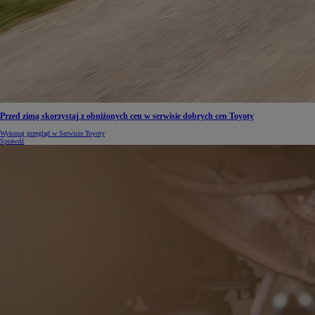
Przed zimą skorzystaj z obniżonych cen w serwisie dobrych cen Toyoty
Wykonaj przegląd w Serwisie Toyoty
Sprawdź