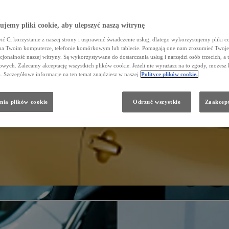
jemy pliki cookie, aby ulepszyć naszą witrynę
ć Ci korzystanie z naszej strony i usprawnić świadczenie usług, dlatego wykorzystujemy pliki co
na Twoim komputerze, telefonie komórkowym lub tablecie. Pomagają one nam zrozumieć Twoje 
cjonalność naszej witryny. Są wykorzystywane do dostarczania usług i narzędzi osób trzecich, a 
wych. Zalecamy akceptację wszystkich plików cookie. Jeżeli nie wyrażasz na to zgody, możesz 
a. Szczegółowe informacje na ten temat znajdziesz w naszej
Polityce plików cookie.
nia plików cookie
Odrzuć wszystkie
Zaakcept