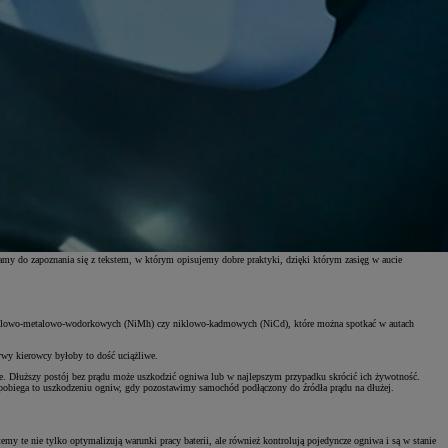
amy do zapoznania się z tekstem, w którym opisujemy dobre praktyki, dzięki którym zasięg w aucie
w niklowo-metalowo-wodorkowych (NiMh) czy niklowo-kadmowych (NiCd), które można spotkać w autach
ywy kierowcy byłoby to dość uciążliwe.
cie. Dłuższy postój bez prądu może uszkodzić ogniwa lub w najlepszym przypadku skrócić ich żywotność.
pobiega to uszkodzeniu ogniw, gdy pozostawimy samochód podłączony do źródła prądu na dłużej.
y te nie tylko optymalizują warunki pracy baterii, ale również kontrolują pojedyncze ogniwa i są w stanie