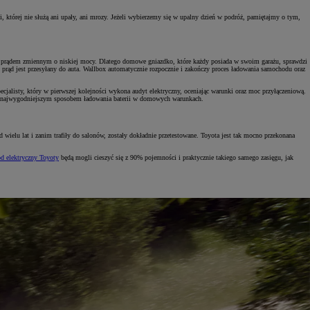
i, której nie służą ani upały, ani mrozy. Jeżeli wybierzemy się w upalny dzień w podróż, pamiętajmy o tym,
rnie prądem zmiennym o niskiej mocy. Dlatego domowe gniazdko, które każdy posiada w swoim garażu, sprawdzi
ki prąd jest przesyłany do auta. Wallbox automatycznie rozpocznie i zakończy proces ładowania samochodu oraz
jalisty, który w pierwszej kolejności wykona audyt elektryczny, oceniając warunki oraz moc przyłączeniową.
ć się najwygodniejszym sposobem ładowania baterii w domowych warunkach.
ielu lat i zanim trafiły do salonów, zostały dokładnie przetestowane. Toyota jest tak mocno przekonana
d elektryczny Toyoty
będą mogli cieszyć się z 90% pojemności i praktycznie takiego samego zasięgu, jak