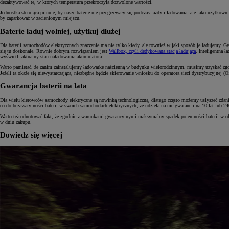
dezaktywować te, w których temperatura przekroczyła dozwolone wartości.
Jednostka sterująca pilnuje, by nasze baterie nie przegrzewały się podczas jazdy i ładowania, ale jako użytk
by zaparkować w zacienionym miejscu.
Baterie ładuj wolniej, użytkuj dłużej
Dla baterii samochodów elektrycznych znaczenie ma nie tylko kiedy, ale również w jaki sposób je ładujemy. 
się tu doskonale. Równie dobrym rozwiązaniem jest
Wallbox, czyli dedykowana stacja ładująca
. Inteligentna 
wyświetli aktualny stan naładowania akumulatora.
Warto pamiętać, że zanim zainstalujemy ładowarkę naścienną w budynku wielorodzinnym, musimy uzyskać zgodę 
Jeżeli ta okaże się niewystarczająca, niezbędne będzie skierowanie wniosku do operatora sieci dystrybucyjn
Gwarancja baterii na lata
Dla wielu kierowców samochody elektryczne są nowinką technologiczną, dlatego często możemy usłyszeć zdania 
co do bezawaryjności baterii w swoich samochodach elektrycznych, że udziela na nie gwarancji na 10 lat lub 2
Warto też odnotować fakt, że zgodnie z warunkami gwarancyjnymi maksymalny spadek pojemności baterii w ok
w dniu zakupu.
Dowiedz się więcej