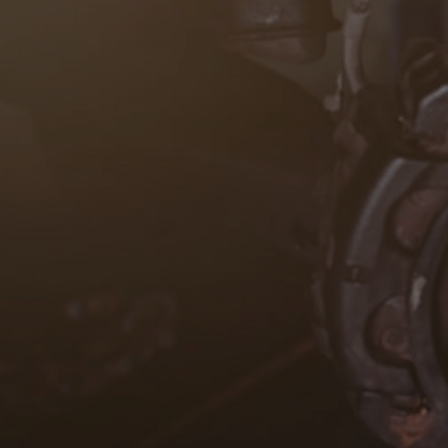
Od
105 300 zł
Corolla Hatchback
HYBRID