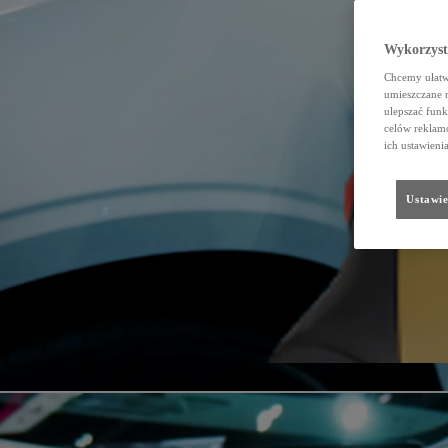
Wykorzystu
Chcemy ułatwi
umieszczane 
ulepszać funk
celów reklamo
ich ustawieni
Ustawie