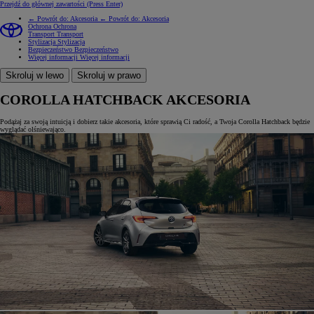
Przejdź do głównej zawartości
(Press Enter)
← Powrót do: Akcesoria
← Powrót do: Akcesoria
Ochrona
Ochrona
Transport
Transport
Stylizacja
Stylizacja
Bezpieczeństwo
Bezpieczeństwo
Więcej informacji
Więcej informacji
Skroluj w lewo
Skroluj w prawo
COROLLA HATCHBACK AKCESORIA
Podążaj za swoją intuicją i dobierz takie akcesoria, które sprawią Ci radość, a Twoja Corolla Hatchback będzie
wyglądać olśniewająco.