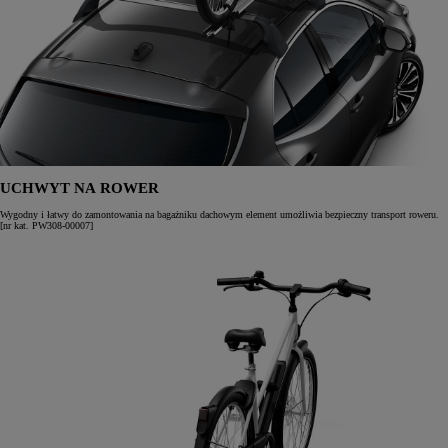
UCHWYT NA ROWER
Wygodny i łatwy do zamontowania na bagażniku dachowym element umożliwia bezpieczny transport roweru.
[nr kat. PW308-00007]