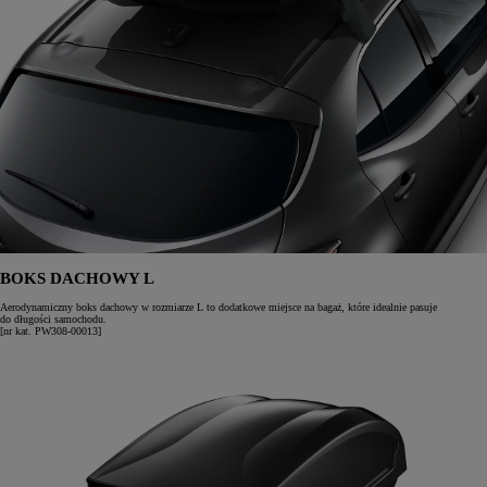
BOKS DACHOWY L
Aerodynamiczny boks dachowy w rozmiarze L to dodatkowe miejsce na bagaż, które idealnie pasuje
do długości samochodu.
[nr kat. PW308-00013]