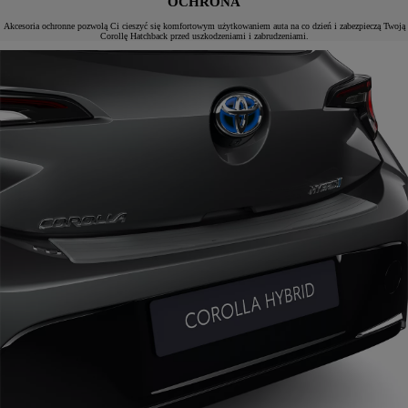
OCHRONA
Akcesoria ochronne pozwolą Ci cieszyć się komfortowym użytkowaniem auta na co dzień i zabezpieczą Twoją
Corollę Hatchback przed uszkodzeniami i zabrudzeniami.