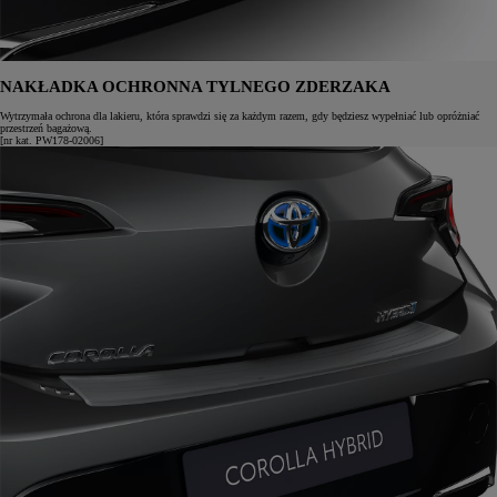
NAKŁADKA OCHRONNA TYLNEGO ZDERZAKA
Wytrzymała ochrona dla lakieru, która sprawdzi się za każdym razem, gdy będziesz wypełniać lub opróżniać
przestrzeń bagażową.
[nr kat. PW178-02006]