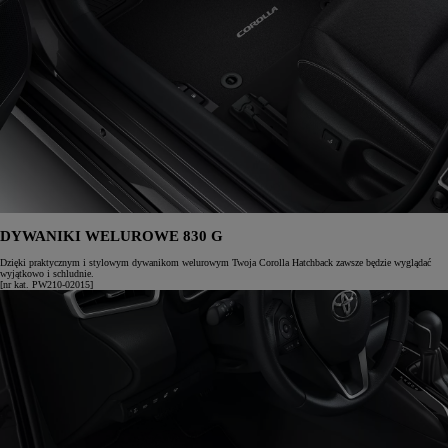
DYWANIKI WELUROWE 830 G
Dzięki praktycznym i stylowym dywanikom welurowym Twoja Corolla Hatchback zawsze będzie wyglądać
wyjątkowo i schludnie.
[nr kat. PW210-02015]