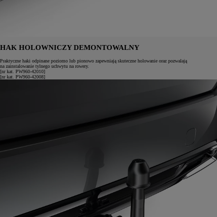
HAK HOLOWNICZY DEMONTOWALNY
Praktyczne haki odpinane poziomo lub pionowo zapewniają skuteczne holowanie oraz pozwalają
na zainstalowanie tylnego uchwytu na rowery.
[nr kat. PW960-42010]
[nr kat. PW960-42008]