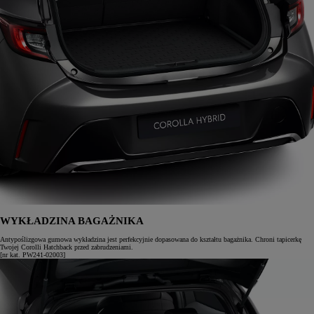
WYKŁADZINA BAGAŻNIKA
Antypoślizgowa gumowa wykładzina jest perfekcyjnie dopasowana do kształtu bagażnika. Chroni tapicerkę
Twojej Corolli Hatchback przed zabrudzeniami.
[nr kat. PW241-02003]