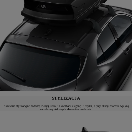
STYLIZACJA
Akcesoria stylizacyjne dodadzą Twojej Corolli Hatchback elegancji i szyku, a przy okazji znacznie wpłyną
na ochronę niektórych elementów nadwozia.