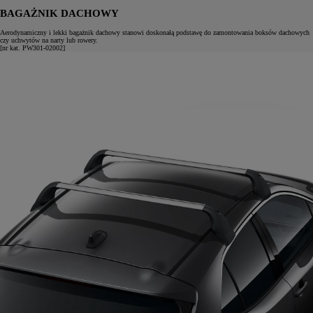
BAGAŻNIK DACHOWY
Aerodynamiczny i lekki bagażnik dachowy stanowi doskonałą podstawę do zamontowania boksów dachowych
czy uchwytów na narty lub rowery.
[nr kat. PW301-02002]