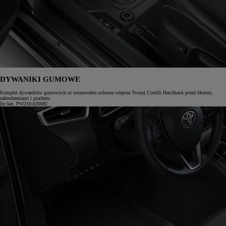
DYWANIKI GUMOWE
Komplet dywaników gumowych to niezawodna ochrona wnętrza Twojej Corolli Hatchback przed błotem,
zabrudzeniami i piachem.
[nr kat. PW210-02008]