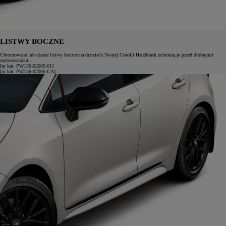
LISTWY BOCZNE
Chromowane lub czarne listwy boczne na drzwiach Twojej Corolli Hatchback ochronią je przed drobnymi
zarysowaniami.
[nr kat. PW156-02005-01]
[nr kat. PW156-02005-CA]