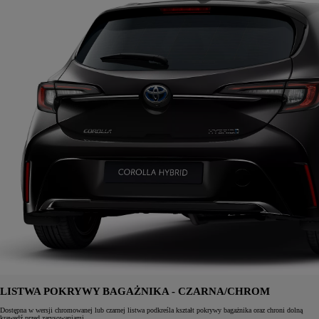
LISTWA POKRYWY BAGAŻNIKA - CZARNA/CHROM
Dostępna w wersji chromowanej lub czarnej listwa podkreśla kształt pokrywy bagażnika oraz chroni dolną
krawędź przed zarysowaniami.