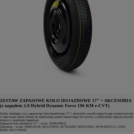
ZESTAW ZAPASOWE KOŁO DOJAZDOWE 17" + AKCESORIA
(z napędem 2.0 Hybrid Dynamic Force 196 KM e-CVT)
Zestaw składający się z zapasowego koła dojazdowego 17" i akcesoriów umożliwiających jego montaż pozwala
w razie awarii opony dotrzeć do najbliższego punktu naprawczego lub serwisu, a jednocześnie zajmuje niewiele
miejsca w przestrzeni bagażowej.
[Zapasowe koło dojazdowe 17" – nr kat. 42600-05812]
[Akcesoria – nr kat. 64995-02120, 09113-F4010, 64778-02050, 09150-F4010, 64744-02070-C1, 51931-
02030, 09111-F4010]