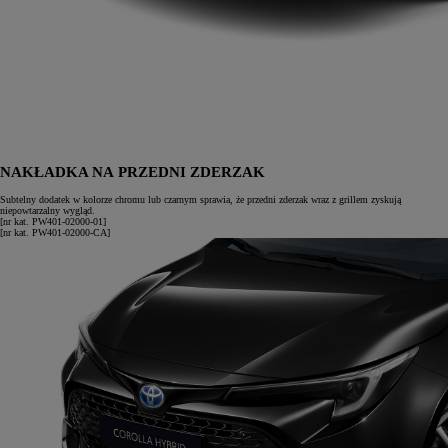
NAKŁADKA NA PRZEDNI ZDERZAK
Subtelny dodatek w kolorze chromu lub czarnym sprawia, że przedni zderzak wraz z grillem zyskują
niepowtarzalny wygląd.
[nr kat. PW401-02000-01]
[nr kat. PW401-02000-CA]