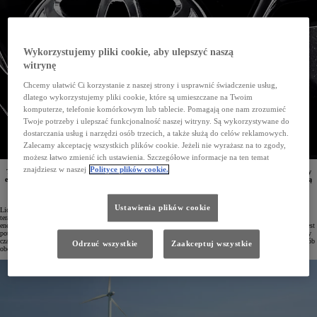
Wykorzystujemy pliki cookie, aby ulepszyć naszą
witrynę
Chcemy ułatwić Ci korzystanie z naszej strony i usprawnić świadczenie usług,
dlatego wykorzystujemy pliki cookie, które są umieszczane na Twoim
komputerze, telefonie komórkowym lub tablecie. Pomagają one nam zrozumieć
Twoje potrzeby i ulepszać funkcjonalność naszej witryny. Są wykorzystywane do
dostarczania usług i narzędzi osób trzecich, a także służą do celów reklamowych.
Zalecamy akceptację wszystkich plików cookie. Jeżeli nie wyrażasz na to zgody,
możesz łatwo zmienić ich ustawienia. Szczegółowe informacje na ten temat
znajdziesz w naszej
Polityce plików cookie.
Toyota i TEPCO (Tokyo Electric Power Company Holdings) wspólnie tworzą stacjonarne magazyny
energii. W tym celu wykorzystywane będą baterie z zelektryfikowanych modeli Toyoty, które pomogą
przechować energię z odnawialnych źródeł. Można ją będzie następnie wykorzystywać zgodnie
z koncepcją gospodarki obiegu zamkniętego.
Ustawienia plików cookie
Liczba aut elektrycznych stale rośnie, co powoduje m.in. wzrost zapotrzebowania na energię elektryczną. Już
teraz należy więc opracować takie rozwiązania, które pozwolą efektywnie wykorzystywać odnawialne źródła
energii. Elektrownie wiatrowe oraz farmy fotowoltaiczne mogą wytwarzać więcej prądu, niż w danej chwili jest
potrzebne. Kluczową rolę będą tu więc odgrywać systemy magazynowania energii. Pozwolą one przez dłuższy
czas przechowywać wytworzony prąd i udostępniać go w okresach niskiej produkcji, równoważąc w ten sposób
Odrzuć wszystkie
Zaakceptuj wszystkie
obciążenia szczytowe.