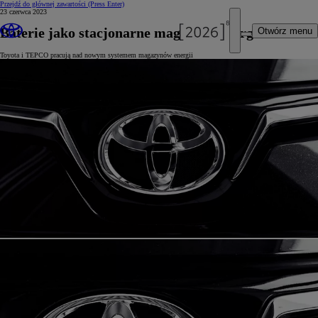
Przejdź do głównej zawartości
(Press Enter)
23 czerwca 2023
Baterie jako stacjonarne magazyny energii
Otwórz menu
Toyota i TEPCO pracują nad nowym systemem magazynów energii