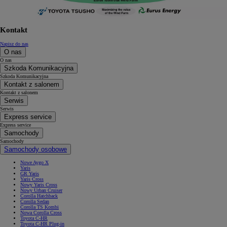
Kontakt
Napisz do nas
O nas
O nas
Szkoda Komunikacyjna
Szkoda Komunikacyjna
Kontakt z salonem
Kontakt z salonem
Serwis
Serwis
Express service
Express service
Samochody
Samochody
Samochody osobowe
Nowe Aygo X
Yaris
GR Yaris
Yaris Cross
Nowy Yaris Cross
Nowy Urban Cruiser
Corolla Hatchback
Corolla Sedan
Corolla TS Kombi
Nowa Corolla Cross
Toyota C-HR
Toyota C-HR Plug-in