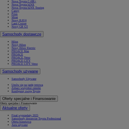
Nowa Toyota C-HR+
Nowa Toyota bZ4X
Nowa Toyota bZ4X Touring
Camry
Prius
Mirai
Nowy RAV4
Land Cruiser
Nowy GR GT
Samochody dostawcze
Hilux
Nowy Hilux
Nowy Hilux Electric
PROACE Max
PROACE
PROACE Verso
PROACE CITY
PROACE CITY Verso
Samochody używane
Samochody Używane
Umów się na jazdę testową
Zobacz wszystkie cenniki
Konfiguruj swoją Toyotę
Oferty specjalne i Finansowanie
Oferty specjalne i Finansowanie
Aktualne oferty
Finał wyprzedaży 2025
Samochody dostawcze Toyota Professional
Oferta biznesowa
Auta używane