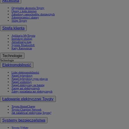
Akcesoria
Oryginalne akcesoria Toyoty
Opony i koła zimowe
Zabudowy samochodów dostawczych
Zabezpieczenia i alarmy
Sklep Toyoty
Strefa klienta
Aplikacja MyToyota
Instrukcje obsługi
Aktualizacja map
System Bluetooth®
Karty Ratownicze
Technologie
Technologie
Elektromobilność
Lider elektromobilności
Napęd hybrydowy
Napęd hybrydowy typu plug-in
Napęd wodorowy
Napęd elektryczny na baterię
Zasięg aut elektrycznych
Zalety posiadania aut elektrycznych
Ładowanie elektrycznej Toyoty
Toyota HomeCharge
Toyota Charging Network
Jak naładować elektryczną Toyotę?
Systemy bezpieczeństwa
Toyota T-Mate