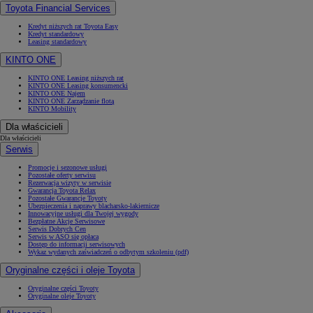
Toyota Financial Services
Kredyt niższych rat Toyota Easy
Kredyt standardowy
Leasing standardowy
KINTO ONE
KINTO ONE Leasing niższych rat
KINTO ONE Leasing konsumencki
KINTO ONE Najem
KINTO ONE Zarządzanie flotą
KINTO Mobility
Dla właścicieli
Dla właścicieli
Serwis
Promocje i sezonowe usługi
Pozostałe oferty serwisu
Rezerwacja wizyty w serwisie
Gwarancja Toyota Relax
Pozostałe Gwarancje Toyoty
Ubezpieczenia i naprawy blacharsko-lakiernicze
Innowacyjne usługi dla Twojej wygody
Bezpłatne Akcje Serwisowe
Serwis Dobrych Cen
Serwis w ASO się opłaca
Dostęp do informacji serwisowych
Wykaz wydanych zaświadczeń o odbytym szkoleniu (pdf)
Oryginalne części i oleje Toyota
Oryginalne części Toyoty
Oryginalne oleje Toyoty