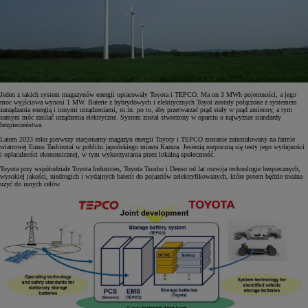
Jeden z takich system magazynów energii opracowały Toyota i TEPCO. Ma on 3 MWh pojemności, a jego
moc wyjściowa wynosi 1 MW. Baterie z hybrydowych i elektrycznych Toyot zostały połączone z systemem
zarządzania energią i innymi urządzeniami, m.in. po to, aby przetwarzać prąd stały w prąd zmienny, a tym
samym móc zasilać urządzenia elektryczne. System został stworzony w oparciu o najwyższe standardy
bezpieczeństwa.
Latem 2023 roku pierwszy stacjonarny magazyn energii Toyoty i TEPCO zostanie zainstalowany na farmie
wiatrowej Eurus Tashirotai w pobliżu japońskiego miasta Kazura. Jesienią rozpoczną się testy jego wydajności
i opłacalności ekonomicznej, w tym wykorzystania przez lokalną społeczność.
Toyota przy współudziale Toyota Industries, Toyota Tsusho i Denso od lat rozwija technologie bezpiecznych,
wysokiej jakości, niedrogich i wydajnych baterii do pojazdów zelektryfikowanych, które potem będzie można
użyć do innych celów.