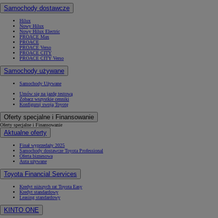
Samochody dostawcze
Hilux
Nowy Hilux
Nowy Hilux Electric
PROACE Max
PROACE
PROACE Verso
PROACE CITY
PROACE CITY Verso
Samochody używane
Samochody Używane
Umów się na jazdę testową
Zobacz wszystkie cenniki
Konfiguruj swoją Toyotę
Oferty specjalne i Finansowanie
Oferty specjalne i Finansowanie
Aktualne oferty
Finał wyprzedaży 2025
Samochody dostawcze Toyota Professional
Oferta biznesowa
Auta używane
Toyota Financial Services
Kredyt niższych rat Toyota Easy
Kredyt standardowy
Leasing standardowy
KINTO ONE