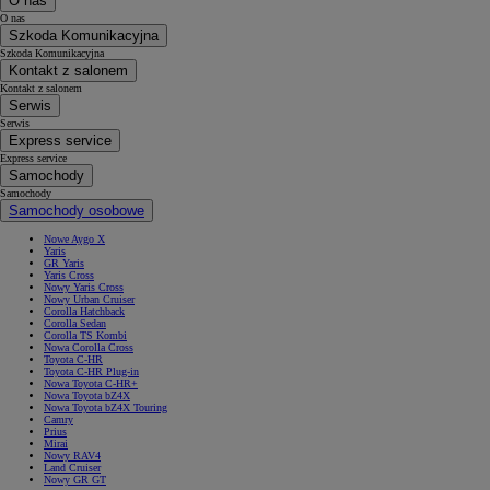
O nas
O nas
Szkoda Komunikacyjna
Szkoda Komunikacyjna
Kontakt z salonem
Kontakt z salonem
Serwis
Serwis
Express service
Express service
Samochody
Samochody
Samochody osobowe
Nowe Aygo X
Yaris
GR Yaris
Yaris Cross
Nowy Yaris Cross
Nowy Urban Cruiser
Corolla Hatchback
Corolla Sedan
Corolla TS Kombi
Nowa Corolla Cross
Toyota C-HR
Toyota C-HR Plug-in
Nowa Toyota C-HR+
Nowa Toyota bZ4X
Nowa Toyota bZ4X Touring
Camry
Prius
Mirai
Nowy RAV4
Land Cruiser
Nowy GR GT