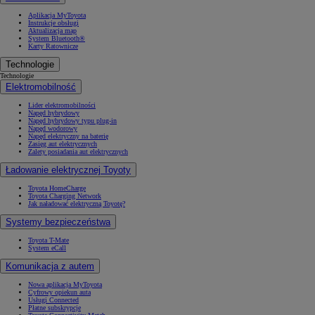
Aplikacja MyToyota
Instrukcje obsługi
Aktualizacja map
System Bluetooth®
Karty Ratownicze
Technologie
Technologie
Elektromobilność
Lider elektromobilności
Napęd hybrydowy
Napęd hybrydowy typu plug-in
Napęd wodorowy
Napęd elektryczny na baterię
Zasięg aut elektrycznych
Zalety posiadania aut elektrycznych
Ładowanie elektrycznej Toyoty
Toyota HomeCharge
Toyota Charging Network
Jak naładować elektryczną Toyotę?
Systemy bezpieczeństwa
Toyota T-Mate
System eCall
Komunikacja z autem
Nowa aplikacja MyToyota
Cyfrowy opiekun auta
Usługi Connected
Płatne subskrypcje