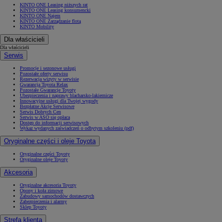
KINTO ONE Leasing niższych rat
KINTO ONE Leasing konsumencki
KINTO ONE Najem
KINTO ONE Zarządzanie flotą
KINTO Mobility
Dla właścicieli
Dla właścicieli
Serwis
Promocje i sezonowe usługi
Pozostałe oferty serwisu
Rezerwacja wizyty w serwisie
Gwarancja Toyota Relax
Pozostałe Gwarancje Toyoty
Ubezpieczenia i naprawy blacharsko-lakiernicze
Innowacyjne usługi dla Twojej wygody
Bezpłatne Akcje Serwisowe
Serwis Dobrych Cen
Serwis w ASO się opłaca
Dostęp do informacji serwisowych
Wykaz wydanych zaświadczeń o odbytym szkoleniu (pdf)
Oryginalne części i oleje Toyota
Oryginalne części Toyoty
Oryginalne oleje Toyoty
Akcesoria
Oryginalne akcesoria Toyoty
Opony i koła zimowe
Zabudowy samochodów dostawczych
Zabezpieczenia i alarmy
Sklep Toyoty
Strefa klienta