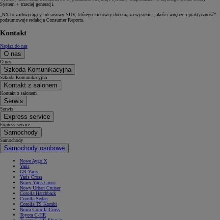
System + trzeciej generacji.
„NX to zachwycający luksusowy SUV, którego kierowcy docenią za wysokiej jakości wnętrze i praktyczność” –
podsumowuje redakcja Consumer Reports.
Kontakt
Napisz do nas
O nas
O nas
Szkoda Komunikacyjna
Szkoda Komunikacyjna
Kontakt z salonem
Kontakt z salonem
Serwis
Serwis
Express service
Express service
Samochody
Samochody
Samochody osobowe
Nowe Aygo X
Yaris
GR Yaris
Yaris Cross
Nowy Yaris Cross
Nowy Urban Cruiser
Corolla Hatchback
Corolla Sedan
Corolla TS Kombi
Nowa Corolla Cross
Toyota C-HR