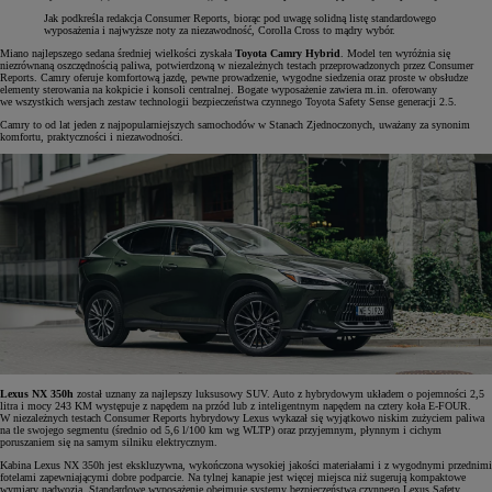
Jak podkreśla redakcja Consumer Reports, biorąc pod uwagę solidną listę standardowego
wyposażenia i najwyższe noty za niezawodność, Corolla Cross to mądry wybór.
Miano najlepszego sedana średniej wielkości zyskała
Toyota Camry Hybrid
. Model ten wyróżnia się
niezrównaną oszczędnością paliwa, potwierdzoną w niezależnych testach przeprowadzonych przez Consumer
Reports. Camry oferuje komfortową jazdę, pewne prowadzenie, wygodne siedzenia oraz proste w obsłudze
elementy sterowania na kokpicie i konsoli centralnej. Bogate wyposażenie zawiera m.in. oferowany
we wszystkich wersjach zestaw technologii bezpieczeństwa czynnego Toyota Safety Sense generacji 2.5.
Camry to od lat jeden z najpopularniejszych samochodów w Stanach Zjednoczonych, uważany za synonim
komfortu, praktyczności i niezawodności.
Lexus NX 350h
został uznany za najlepszy luksusowy SUV. Auto z hybrydowym układem o pojemności 2,5
litra i mocy 243 KM występuje z napędem na przód lub z inteligentnym napędem na cztery koła E-FOUR.
W niezależnych testach Consumer Reports hybrydowy Lexus wykazał się wyjątkowo niskim zużyciem paliwa
na tle swojego segmentu (średnio od 5,6 l/100 km wg WLTP) oraz przyjemnym, płynnym i cichym
poruszaniem się na samym silniku elektrycznym.
Kabina Lexus NX 350h jest ekskluzywna, wykończona wysokiej jakości materiałami i z wygodnymi przednimi
fotelami zapewniającymi dobre podparcie. Na tylnej kanapie jest więcej miejsca niż sugerują kompaktowe
wymiary nadwozia. Standardowe wyposażenie obejmuje systemy bezpieczeństwa czynnego Lexus Safety