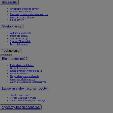
Akcesoria
Oryginalne akcesoria Toyoty
Opony i koła zimowe
Zabudowy samochodów dostawczych
Zabezpieczenia i alarmy
Sklep Toyoty
Strefa klienta
Aplikacja MyToyota
Instrukcje obsługi
Aktualizacja map
System Bluetooth®
Karty Ratownicze
Technologie
Technologie
Elektromobilność
Lider elektromobilności
Napęd hybrydowy
Napęd hybrydowy typu plug-in
Napęd wodorowy
Napęd elektryczny na baterię
Zasięg aut elektrycznych
Zalety posiadania aut elektrycznych
Ładowanie elektrycznej Toyoty
Toyota HomeCharge
Toyota Charging Network
Jak naładować elektryczną Toyotę?
Systemy bezpieczeństwa