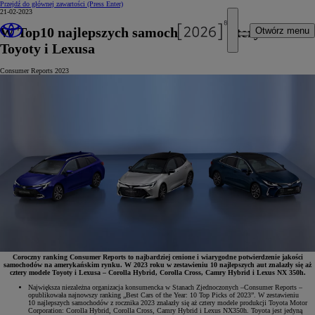
Przejdź do głównej zawartości
(Press Enter)
21-02-2023
W Top10 najlepszych samochodów – cztery modele
Otwórz menu
Toyoty i Lexusa
Consumer Reports 2023
Coroczny ranking Consumer Reports to najbardziej cenione i wiarygodne potwierdzenie jakości
samochodów na amerykańskim rynku. W 2023 roku w zestawieniu 10 najlepszych aut znalazły się aż
cztery modele Toyoty i Lexusa – Corolla Hybrid, Corolla Cross, Camry Hybrid i Lexus NX 350h.
Największa niezależna organizacja konsumencka w Stanach Zjednoczonych –Consumer Reports –
opublikowała najnowszy ranking „Best Cars of the Year: 10 Top Picks of 2023”. W zestawieniu
10 najlepszych samochodów z rocznika 2023 znalazły się aż cztery modele produkcji Toyota Motor
Corporation: Corolla Hybrid, Corolla Cross, Camry Hybrid i Lexus NX350h. Toyota jest jedyną