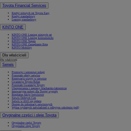
Toyota Financial Services
Kredyt niższych rat Toyota Easy
Kredyt standardowy
Leasing standardowy
KINTO ONE
KINTO ONE Leasing niższych rat
KINTO ONE Leasing konsumencki
KINTO ONE Najem
KINTO ONE Zarządzanie flotą
KINTO Mobility
Dla właścicieli
Dla właścicieli
Serwis
Promocje i sezonowe usługi
Pozostałe oferty serwisu
Rezerwacja wizyty w serwisie
Gwarancja Toyota Relax
Pozostałe Gwarancje Toyoty
Ubezpieczenia i naprawy blacharsko-lakiernicze
Innowacyjne usługi dla Twojej wygody
Bezpłatne Akcje Serwisowe
Serwis Dobrych Cen
Serwis w ASO się opłaca
Dostęp do informacji serwisowych
Wykaz wydanych zaświadczeń o odbytym szkoleniu (pdf)
Oryginalne części i oleje Toyota
Oryginalne części Toyoty
Oryginalne oleje Toyoty