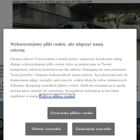
marką reprezentowaną na tej liście przez więcej niż jeden model.
Wykorzystujemy pliki cookie, aby ulepszyć naszą
witrynę
Chcemy ułatwić Ci korzystanie z naszej strony i usprawnić świadczenie usług,
dlatego wykorzystujemy pliki cookie, które są umieszczane na Twoim
Jak zaznacza Consumer Reports, w najnowszym zestawieniu znalazły się wyjątkowe modele, które spełniają
najwyższe standardy pod względem wydajności, właściwości jezdnych, bezpieczeństwa i niezawodności.
komputerze, telefonie komórkowym lub tablecie. Pomagają one nam zrozumieć
Zwycięskie pojazdy zostały wybrane spośród ponad 200 przetestowanych modeli. Każdy z nich wyróżnia się
Twoje potrzeby i ulepszać funkcjonalność naszej witryny. Są wykorzystywane do
świetnymi wynikami w testach drogowych, najwyższą niezawodnością i bezpieczeństwem.
dostarczania usług i narzędzi osób trzecich, a także służą do celów reklamowych.
„Mówiąc najprościej, wskazaliśmy pojazdy, które nasi eksperci z entuzjazmem poleciliby rodzinie
Zalecamy akceptację wszystkich plików cookie. Jeżeli nie wyrażasz na to zgody,
i przyjaciołom. Nie jest zaskoczeniem, że Toyota, która w naszym rankingu zazwyczaj mocno zaznacza swoją
obecność, także tym razem jest dobrze reprezentowana. Toyoty są znane z napędów łączących wysoką kulturę
możesz łatwo zmienić ich ustawienia. Szczegółowe informacje na ten temat
pracy z wydajnością i dynamiką, małego zużycia paliwa i niezawodności”
– podkreśliła redakcja portalu
znajdziesz w naszej
Polityce plików cookie.
Consumer Reports.
Ustawienia plików cookie
Odrzuć wszystkie
Zaakceptuj wszystkie