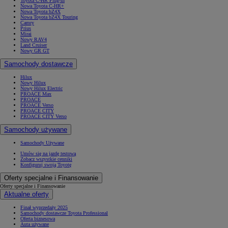
Toyota C-HR Plug-in
Nowa Toyota C-HR+
Nowa Toyota bZ4X
Nowa Toyota bZ4X Touring
Camry
Prius
Mirai
Nowy RAV4
Land Cruiser
Nowy GR GT
Samochody dostawcze
Hilux
Nowy Hilux
Nowy Hilux Electric
PROACE Max
PROACE
PROACE Verso
PROACE CITY
PROACE CITY Verso
Samochody używane
Samochody Używane
Umów się na jazdę testową
Zobacz wszystkie cenniki
Konfiguruj swoją Toyotę
Oferty specjalne i Finansowanie
Oferty specjalne i Finansowanie
Aktualne oferty
Finał wyprzedaży 2025
Samochody dostawcze Toyota Professional
Oferta biznesowa
Auta używane