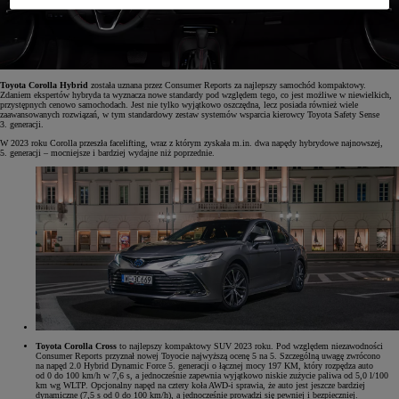
Toyota Corolla Hybrid
została uznana przez Consumer Reports za najlepszy samochód kompaktowy.
Zdaniem ekspertów hybryda ta wyznacza nowe standardy pod względem tego, co jest możliwe w niewielkich,
przystępnych cenowo samochodach. Jest nie tylko wyjątkowo oszczędna, lecz posiada również wiele
zaawansowanych rozwiązań, w tym standardowy zestaw systemów wsparcia kierowcy Toyota Safety Sense
3. generacji.
W 2023 roku Corolla przeszła facelifting, wraz z którym zyskała m.in. dwa napędy hybrydowe najnowszej,
5. generacji – mocniejsze i bardziej wydajne niż poprzednie.
Toyota Corolla Cross
to najlepszy kompaktowy SUV 2023 roku. Pod względem niezawodności
Consumer Reports przyznał nowej Toyocie najwyższą ocenę 5 na 5. Szczególną uwagę zwrócono
na napęd 2.0 Hybrid Dynamic Force 5. generacji o łącznej mocy 197 KM, który rozpędza auto
od 0 do 100 km/h w 7,6 s, a jednocześnie zapewnia wyjątkowo niskie zużycie paliwa od 5,0 l/100
km wg WLTP. Opcjonalny napęd na cztery koła AWD-i sprawia, że auto jest jeszcze bardziej
dynamiczne (7,5 s od 0 do 100 km/h), a jednocześnie prowadzi się pewniej i bezpieczniej.