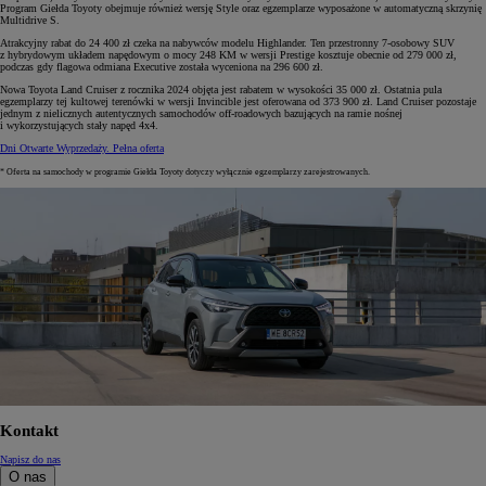
Program Giełda Toyoty obejmuje również wersję Style oraz egzemplarze wyposażone w automatyczną skrzynię
Multidrive S.
Atrakcyjny rabat do 24 400 zł czeka na nabywców modelu Highlander. Ten przestronny 7-osobowy SUV
z hybrydowym układem napędowym o mocy 248 KM w wersji Prestige kosztuje obecnie od 279 000 zł,
podczas gdy flagowa odmiana Executive została wyceniona na 296 600 zł.
Nowa Toyota Land Cruiser z rocznika 2024 objęta jest rabatem w wysokości 35 000 zł. Ostatnia pula
egzemplarzy tej kultowej terenówki w wersji Invincible jest oferowana od 373 900 zł. Land Cruiser pozostaje
jednym z nielicznych autentycznych samochodów off-roadowych bazujących na ramie nośnej
i wykorzystujących stały napęd 4x4.
Dni Otwarte Wyprzedaży. Pełna oferta
* Oferta na samochody w programie Giełda Toyoty dotyczy wyłącznie egzemplarzy zarejestrowanych.
Kontakt
Napisz do nas
O nas