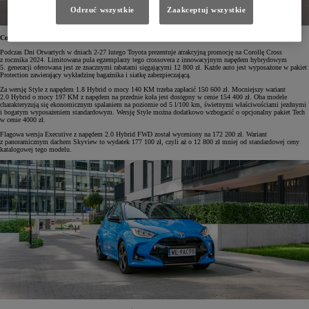
Odrzuć wszystkie
Zaakceptuj wszystkie
Corolla Cross Hybrid już od 150 600 zł
Podczas Dni Otwartych w dniach 2-27 lutego Toyota prezentuje atrakcyjną promocję na Corollę Cross
z rocznika 2024. Limitowana pula egzemplarzy tego crossovera z innowacyjnym napędem hybrydowym
5. generacji oferowana jest ze znacznymi rabatami sięgającymi 12 800 zł. Każde auto jest wyposażone w pakiet
Protection zawierający wykładzinę bagażnika i siatkę zabezpieczającą.
Za wersję Style z napędem 1.8 Hybrid o mocy 140 KM trzeba zapłacić 150 600 zł. Mocniejszy wariant
2.0 Hybrid o mocy 197 KM z napędem na przednie koła jest dostępny w cenie 154 400 zł. Oba modele
charakteryzują się ekonomicznym spalaniem na poziomie od 5 l/100 km, świetnymi właściwościami jezdnymi
i bogatym wyposażeniem standardowym. Wersję Style można dodatkowo wzbogacić o opcjonalny pakiet Tech
w cenie 4000 zł.
Flagowa wersja Executive z napędem 2.0 Hybrid FWD został wyceniony na 172 200 zł. Wariant
z panoramicznym dachem Skyview to wydatek 177 100 zł, czyli aż o 12 800 zł mniej od standardowej ceny
katalogowej tego modelu.