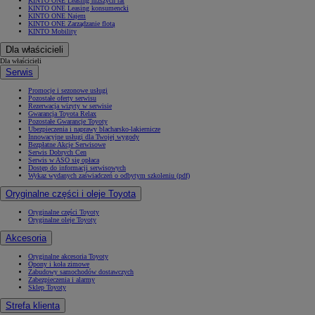
KINTO ONE Leasing niższych rat
KINTO ONE Leasing konsumencki
KINTO ONE Najem
KINTO ONE Zarządzanie flotą
KINTO Mobility
Dla właścicieli
Dla właścicieli
Serwis
Promocje i sezonowe usługi
Pozostałe oferty serwisu
Rezerwacja wizyty w serwisie
Gwarancja Toyota Relax
Pozostałe Gwarancje Toyoty
Ubezpieczenia i naprawy blacharsko-lakiernicze
Innowacyjne usługi dla Twojej wygody
Bezpłatne Akcje Serwisowe
Serwis Dobrych Cen
Serwis w ASO się opłaca
Dostęp do informacji serwisowych
Wykaz wydanych zaświadczeń o odbytym szkoleniu (pdf)
Oryginalne części i oleje Toyota
Oryginalne części Toyoty
Oryginalne oleje Toyoty
Akcesoria
Oryginalne akcesoria Toyoty
Opony i koła zimowe
Zabudowy samochodów dostawczych
Zabezpieczenia i alarmy
Sklep Toyoty
Strefa klienta