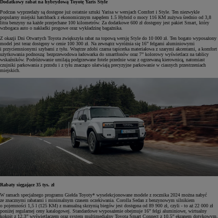
Dodatkowy rabat na hybrydową Toyotę Yaris Style
Podczas wyprzedaży są dostępne już ostatnie sztuki Yarisa w wersjach Comfort i Style. Ten niezwykle
popularny miejski hatchback z ekonomicznym napędem 1.5 Hybrid o mocy 116 KM zużywa średnio od 3,8
litra benzyny na każde przejechane 100 kilometrów. Za dodatkowe 600 zł dostępny jest pakiet Smart, który
wzbogaca auto o nakładki progowe oraz wykładzinę bagażnika.
Z okazji Dni Otwartych Toyota zwiększyła rabat na topową wersję Style do 10 000 zł. Ten bogato wyposażony
model jest teraz dostępny w cenie 100 300 zł. Na zewnątrz wyróżnia się 16” felgami aluminiowymi
i przyciemnionymi szybami z tyłu. Wnętrze zdobi czarna tapicerka materiałowa z szarymi akcentami, a komfort
użytkowania podnoszą: bezprzewodowa ładowarka do smartfonów oraz 7” kolorowy wyświetlacz na tablicy
wskaźników. Podróżowanie umilają podgrzewane fotele przednie wraz z ogrzewaną kierownicą, natomiast
czujniki parkowania z przodu i z tyłu znacząco ułatwiają precyzyjne parkowanie w ciasnych przestrzeniach
miejskich.
Rabaty sięgające 35 tys. zł
W ramach specjalnego programu Giełda Toyoty* wyselekcjonowane modele z rocznika 2024 można nabyć
ze znacznymi rabatami i minimalnym czasem oczekiwania. Corolla Sedan z benzynowym silnikiem
o pojemności 1,5 l (125 KM) z manualną skrzynią biegów jest dostępna od 89 900 zł, czyli - to aż 22 000 zł
poniżej regularnej ceny katalogowej. Standardowe wyposażenie obejmuje 16” felgi aluminiowe, wirtualny
kokpit z 12,3” wyświetlaczem oraz system multimedialny Toyota Smart Connect z 10,5” ekranem dotykowym.