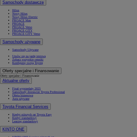
Samochody dostawcze
Hilux
Nowy Hilux
Nowy Hilux Electric
PROACE Max
PROACE
PROACE Verso
PROACE CITY
PROACE CITY Verso
Samochody używane
Samochody Używane
Umów się na jazdę testową
Zobacz wszystkie cenniki
Konfiguruj swoją Toyotę
Oferty specjalne i Finansowanie
Oferty specjalne i Finansowanie
Aktualne oferty
Finał wyprzedaży 2025
Samochody dostawcze Toyota Professional
Oferta biznesowa
Auta używane
Toyota Financial Services
Kredyt niższych rat Toyota Easy
Kredyt standardowy
Leasing standardowy
KINTO ONE