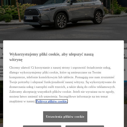
W salonach Toyoty od 27 stycznia do 2 lutego trwają Dni Otwarte Wyprzedaży, podczas których klienci
mają wyjątkową okazję kupić samochody z rocznika 2024 na szczególnie korzystnych warunkach.
Wykorzystujemy pliki cookie, aby ulepszyć naszą
W ofercie szczególną uwagę zwraca Corolla Cross, która właśnie dołączyła do grupy modeli objętych
znacznymi rabatami, a także Yaris oferowany w obniżonej cenie. Co więcej, w ramach programu Giełda
witrynę
Toyoty wybrane modele dostępne są z korzyściami sięgającymi nawet 35 tysięcy zł.
Dilerzy Toyoty kontynuują wyprzedaż pojazdów z rocznika 2024, oferując znaczne obniżki nie tylko na same
Chcemy ułatwić Ci korzystanie z naszej strony i usprawnić świadczenie usług,
samochody, ale również na akcesoria dodatkowe, kompletne zestawy kół zimowych oraz systemy zabezpieczeń
dlatego wykorzystujemy pliki cookie, które są umieszczane na Twoim
antykradzieżowych. Dodatkowo klienci indywidualni i biznesowi mogą skorzystać z atrakcyjnych opcji
finansowania w ramach najmu lub leasingu KINTO One z wyjątkowo niskimi ratami miesięcznymi.
komputerze, telefonie komórkowym lub tablecie. Pomagają one nam zrozumieć
Twoje potrzeby i ulepszać funkcjonalność naszej witryny. Są wykorzystywane do
dostarczania usług i narzędzi osób trzecich, a także służą do celów reklamowych.
Zalecamy akceptację wszystkich plików cookie. Jeżeli nie wyrażasz na to zgody,
możesz łatwo zmienić ich ustawienia. Szczegółowe informacje na ten temat
znajdziesz w naszej
Polityce plików cookie.
Ustawienia plików cookie