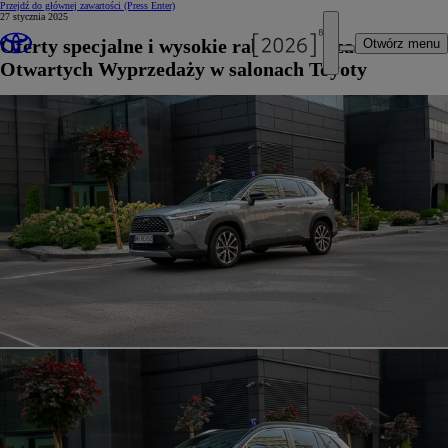
Przejdź do głównej zawartości
(Press Enter)
27 stycznia 2025
Oferty specjalne i wysokie rabaty podczas Dni
Otwórz menu
Otwartych Wyprzedaży w salonach Toyoty