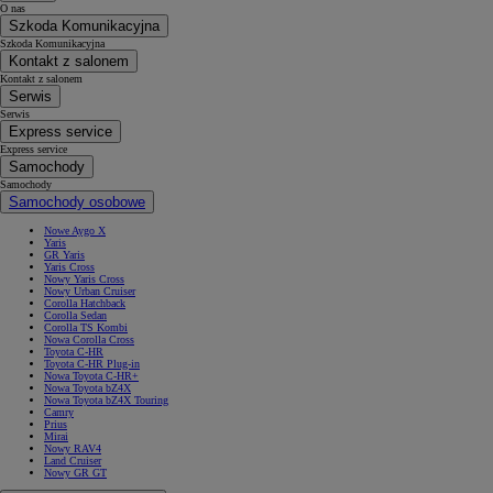
O nas
Szkoda Komunikacyjna
Szkoda Komunikacyjna
Kontakt z salonem
Kontakt z salonem
Serwis
Serwis
Express service
Express service
Samochody
Samochody
Samochody osobowe
Nowe Aygo X
Yaris
GR Yaris
Yaris Cross
Nowy Yaris Cross
Nowy Urban Cruiser
Corolla Hatchback
Corolla Sedan
Corolla TS Kombi
Nowa Corolla Cross
Toyota C-HR
Toyota C-HR Plug-in
Nowa Toyota C-HR+
Nowa Toyota bZ4X
Nowa Toyota bZ4X Touring
Camry
Prius
Mirai
Nowy RAV4
Land Cruiser
Nowy GR GT