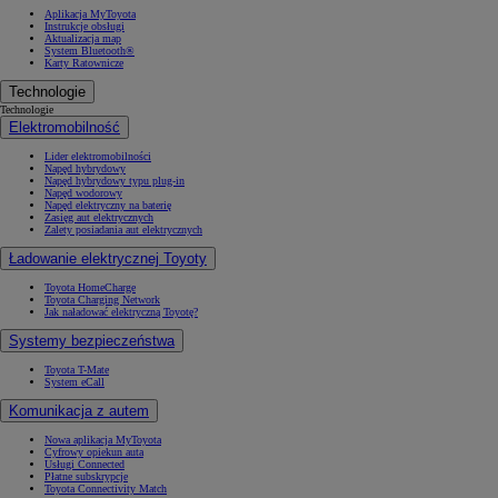
Aplikacja MyToyota
Instrukcje obsługi
Aktualizacja map
System Bluetooth®
Karty Ratownicze
Technologie
Technologie
Elektromobilność
Lider elektromobilności
Napęd hybrydowy
Napęd hybrydowy typu plug-in
Napęd wodorowy
Napęd elektryczny na baterię
Zasięg aut elektrycznych
Zalety posiadania aut elektrycznych
Ładowanie elektrycznej Toyoty
Toyota HomeCharge
Toyota Charging Network
Jak naładować elektryczną Toyotę?
Systemy bezpieczeństwa
Toyota T-Mate
System eCall
Komunikacja z autem
Nowa aplikacja MyToyota
Cyfrowy opiekun auta
Usługi Connected
Płatne subskrypcje
Toyota Connectivity Match