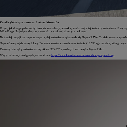
Corolla globalnym numerem 1 wśród kierowców
Od
105 300 zł
O tym, jak dużą popularnością cieszą się samochody japońskiej marki, najlepiej świadczy zestawienie 10 najpo
Corolla Hatchback
809 492 egz. To jedyny klasyczny kompakt w czołowej dziesiątce rankingu!
HYBRID
Na trzeciej pozycji we wspomnianym wyżej zestawieniu uplasowała się Toyota RAV4. To efekt wzrostu sprzeda
Toyota Camry zajęła ósmą lokatę. Do końca września sprzedano na świecie 419 593 egz. modelu, którego najn
Czołową dziesiątkę zestawienia z wynikiem 385 657 sprzedanych aut zamyka Toyota Hilux.
Więcej informacji dostępnych jest na stronie
https://www.focus2move.com/world-car-group-ranking/