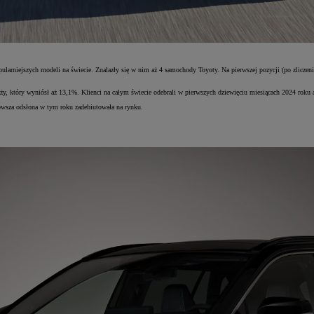
pularniejszych modeli na świecie. Znalazły się w nim aż 4 samochody Toyoty. Na pierwszej pozycji (po zliczen
ży, który wyniósł aż 13,1%. Klienci na całym świecie odebrali w pierwszych dziewięciu miesiącach 2024 rok
owsza odsłona w tym roku zadebiutowała na rynku.