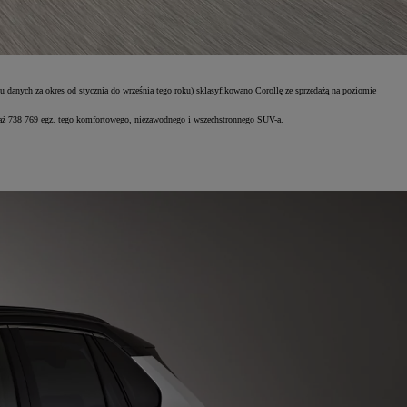
iu danych za okres od stycznia do września tego roku) sklasyfikowano Corollę ze sprzedażą na poziomie
u aż 738 769 egz. tego komfortowego, niezawodnego i wszechstronnego SUV-a.