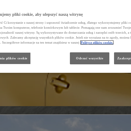
jemy pliki cookie, aby ulepszyć naszą witrynę
ć Ci korzystanie z naszej strony i usprawnić świadczenie usług, dlatego wykorzystujemy pliki co
na Twoim komputerze, telefonie komórkowym lub tablecie. Pomagają one nam zrozumieć Twoje 
cjonalność naszej witryny. Są wykorzystywane do dostarczania usług i narzędzi osób trzecich, a 
wych. Zalecamy akceptację wszystkich plików cookie. Jeżeli nie wyrażasz na to zgody, możesz 
a. Szczegółowe informacje na ten temat znajdziesz w naszej
Polityce plików cookie.
nia plików cookie
Odrzuć wszystkie
Zaakcept