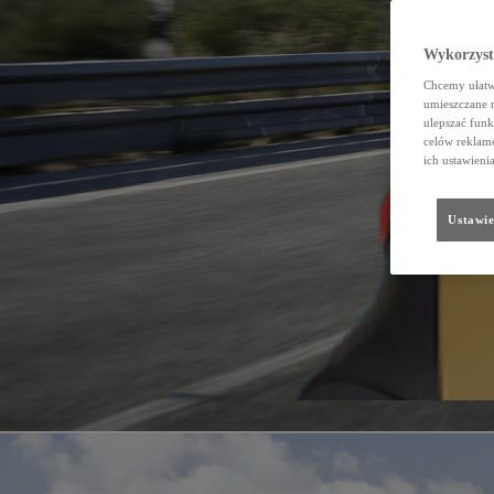
Wykorzystu
Chcemy ułatwi
umieszczane 
ulepszać funk
celów reklamo
ich ustawieni
Ustawie