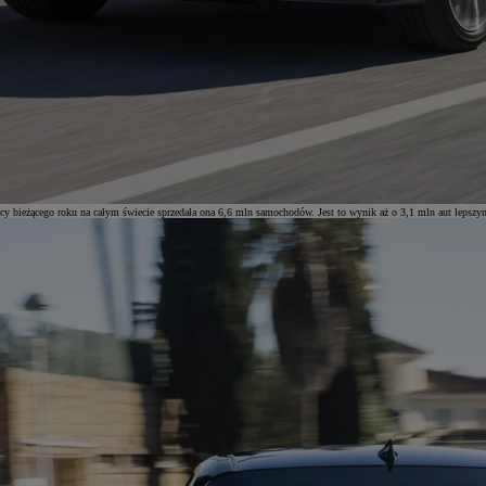
y bieżącego roku na całym świecie sprzedała ona 6,6 mln samochodów. Jest to wynik aż o 3,1 mln aut lepszym