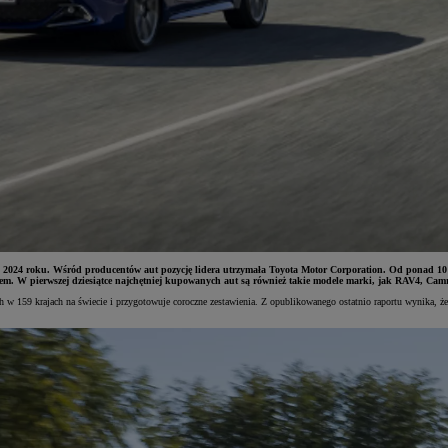
2024 roku. Wśród producentów aut pozycję lidera utrzymała Toyota Motor Corporation. Od ponad 10 lat
m. W pierwszej dziesiątce najchętniej kupowanych aut są również takie modele marki, jak RAV4, Camr
h w 159 krajach na świecie i przygotowuje coroczne zestawienia. Z opublikowanego ostatnio raportu wynika, 