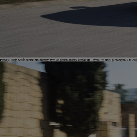
Pozycję lidera wśród marek motoryzacyjnych od ponad dekady utrzymuje Toyota. W ciągu pierwszych 9 miesięc