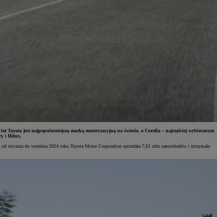
 Toyota jest najpopularniejszą marką motoryzacyjną na świecie, a Corolla – najczęściej wybieranym
y i Hilux.
że od stycznia do września 2024 roku Toyota Motor Corporation sprzedała 7,61 mln samochodów i utrzymała