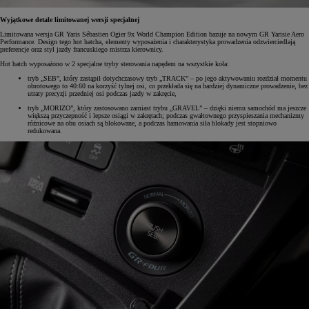
Wyjątkowe detale limitowanej wersji specjalnej
Limitowana wersja GR Yaris Sébastien Ogier 9x World Champion Edition bazuje na nowym GR Yarisie Aero
Performance. Design tego hot hatcha, elementy wyposażenia i charakterystyka prowadzenia odzwierciedlają
preferencje oraz styl jazdy francuskiego mistrza kierownicy.
Hot hatch wyposażono w 2 specjalne tryby sterowania napędem na wszystkie koła:
tryb „SEB”, który zastąpił dotychczasowy tryb „TRACK” – po jego aktywowaniu rozdział momentu
obrotowego to 40:60 na korzyść tylnej osi, co przekłada się na bardziej dynamiczne prowadzenie, bez
utraty precyzji przedniej osi podczas jazdy w zakręcie,
tryb „MORIZO”, który zastosowano zamiast trybu „GRAVEL” – dzięki niemu samochód ma jeszcze
większą przyczepność i lepsze osiągi w zakrętach; podczas gwałtownego przyspieszania mechanizmy
różnicowe na obu osiach są blokowane, a podczas hamowania siła blokady jest stopniowo
redukowana.