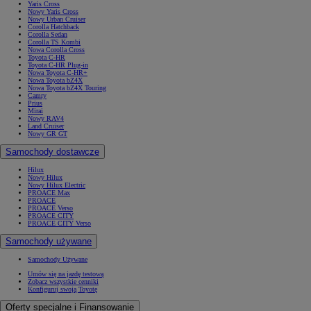
Yaris Cross
Nowy Yaris Cross
Nowy Urban Cruiser
Corolla Hatchback
Corolla Sedan
Corolla TS Kombi
Nowa Corolla Cross
Toyota C-HR
Toyota C-HR Plug-in
Nowa Toyota C-HR+
Nowa Toyota bZ4X
Nowa Toyota bZ4X Touring
Camry
Prius
Mirai
Nowy RAV4
Land Cruiser
Nowy GR GT
Samochody dostawcze
Hilux
Nowy Hilux
Nowy Hilux Electric
PROACE Max
PROACE
PROACE Verso
PROACE CITY
PROACE CITY Verso
Samochody używane
Samochody Używane
Umów się na jazdę testową
Zobacz wszystkie cenniki
Konfiguruj swoją Toyotę
Oferty specjalne i Finansowanie