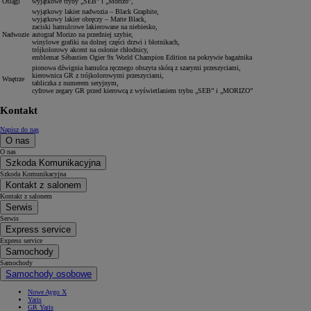
Osiągi
wyjątkowe tryby „SEB” i „Morizo”,
wyjątkowy lakier nadwozia – Black Graphite,
wyjątkowy lakier obręczy – Matte Black,
zaciski hamulcowe lakierowane na niebiesko,
Nadwozie
autograf Morizo na przedniej szybie,
winylowe grafiki na dolnej części drzwi i błotnikach,
trójkolorowy akcent na osłonie chłodnicy,
emblemat Sébastien Ogier 9x World Champion Edition na pokrywie bagażnika
pionowa dźwignia hamulca ręcznego obszyta skórą z szarymi przeszyciami,
kierownica GR z trójkolorowymi przeszyciami,
Wnętrze
tabliczka z numerem seryjnym,
cyfrowe zegary GR przed kierowcą z wyświetlaniem trybu „SEB” i „MORIZO”
Kontakt
Napisz do nas
O nas
O nas
Szkoda Komunikacyjna
Szkoda Komunikacyjna
Kontakt z salonem
Kontakt z salonem
Serwis
Serwis
Express service
Express service
Samochody
Samochody
Samochody osobowe
Nowe Aygo X
Yaris
GR Yaris