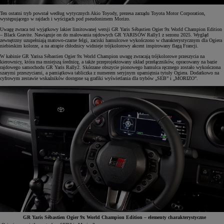
Ten ostatni tryb powstał według wytycznych Akio Toyody, prezesa zarządu Toyota Motor Corporation,
występującego w rajdach i wyścigach pod pseudonimem Morizo.
Uwagę zwraca też wyjątkowy lakier limitowanej wersji GR Yaris Sébastien Ogier 9x World Champion Edition
– Black Gravite. Nawiązuje on do malowania rajdowych GR YARISÓW Rally1 z sezonu 2025. Wygląd
zewnętrzny uzupełniają matowo-czarne felgi, zaciski hamulcowe wykończono w charakterystycznym dla Ogiera
niebieskim kolorze, a na atrapie chłodnicy widnieje trójkolorowy akcent inspirowany flagą Francji.
W kabinie GR Yarisa Sébastien Ogier 9x World Champion uwagę zwracają trójkolorowe przeszycia na
kierownicy, która ma mniejszą średnicę, a także przeprojektowany układ przełączników, opracowany na bazie
rajdowego samochodu GR Yaris Rally2. Skórzane obszycie pionowego hamulca ręcznego zostało wykończona
szarymi przeszyciami, a pamiątkowa tabliczka z numerem seryjnym upamiętnia tytuły Ogiera. Dodatkowo na
cyfrowym zestawie wskaźników dostępne są grafiki wyświetlania dla trybów „SEB” i „MORIZO”.
GR Yaris Sébastien Ogier 9x World Champion Edition – elementy charakterystyczne