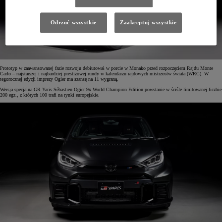
Odrzuć wszystkie
Zaakceptuj wszystkie
Prototyp w zaawansowanej fazie rozwoju debiutował w porcie w Monako przed rozpoczęciem Rajdu Monte
Carlo – najstarszej i najbardziej prestiżowej rundy w kalendarzu rajdowych mistrzostw świata (WRC). W
tegorocznej edycji imprezy Ogier ma szansę na 11 wygraną.
Wersja specjalna GR Yaris Sébastien Ogier 9x World Champion Edition powstanie w ściśle limitowanej liczbie
200 egz., z których 100 trafi na rynki europejskie.