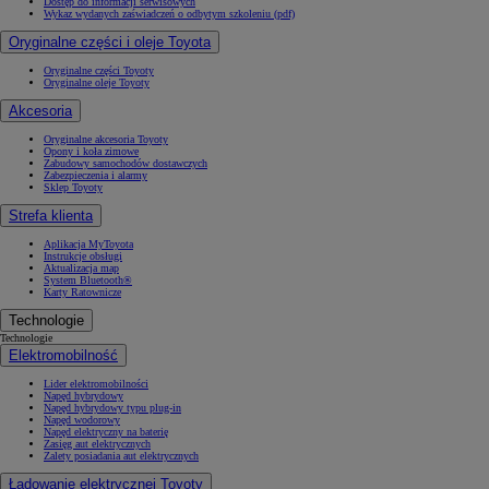
Dostęp do informacji serwisowych
Wykaz wydanych zaświadczeń o odbytym szkoleniu (pdf)
Oryginalne części i oleje Toyota
Oryginalne części Toyoty
Oryginalne oleje Toyoty
Akcesoria
Oryginalne akcesoria Toyoty
Opony i koła zimowe
Zabudowy samochodów dostawczych
Zabezpieczenia i alarmy
Sklep Toyoty
Strefa klienta
Aplikacja MyToyota
Instrukcje obsługi
Aktualizacja map
System Bluetooth®
Karty Ratownicze
Technologie
Technologie
Elektromobilność
Lider elektromobilności
Napęd hybrydowy
Napęd hybrydowy typu plug-in
Napęd wodorowy
Napęd elektryczny na baterię
Zasięg aut elektrycznych
Zalety posiadania aut elektrycznych
Ładowanie elektrycznej Toyoty