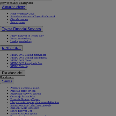
Oferty specjalne i Finansowanie
Aktualne oferty
Finał wyprzedaży 2025
Samochody dostawcze Toyota Professional
Oferta biznesowa
Auta używane
Toyota Financial Services
Kredyt niższych rat Toyota Easy
Kredyt standardowy
Leasing standardowy
KINTO ONE
KINTO ONE Leasing niższych rat
KINTO ONE Leasing konsumencki
KINTO ONE Najem
KINTO ONE Zarządzanie flotą
KINTO Mobility
Dla właścicieli
Dla właścicieli
Serwis
Promocje i sezonowe usługi
Pozostałe oferty serwisu
Rezerwacja wizyty w serwisie
Gwarancja Toyota Relax
Pozostałe Gwarancje Toyoty
Ubezpieczenia i naprawy blacharsko-lakiernicze
Innowacyjne usługi dla Twojej wygody
Bezpłatne Akcje Serwisowe
Serwis Dobrych Cen
Serwis w ASO się opłaca