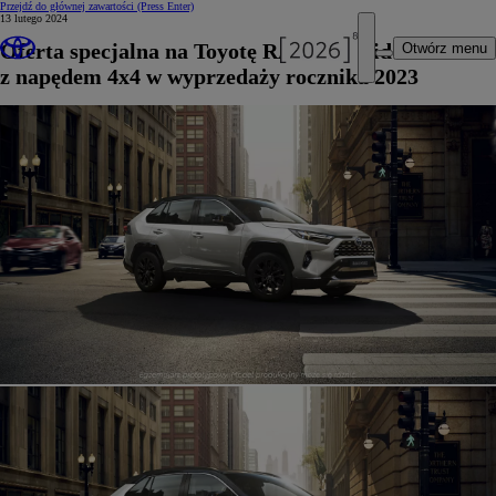
Przejdź do głównej zawartości
(Press Enter)
13 lutego 2024
Oferta specjalna na Toyotę RAV4 Hybrid
Otwórz menu
z napędem 4x4 w wyprzedaży rocznika 2023