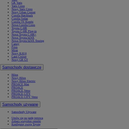
GR Yaris
Yaris Cross
Nowy Yaris Cross
Nowy Urban Cruiser
Corolla Hatchback
Corolla Sedan
Corolla TS Kombi
Nowa Corolla Cross
Toyota C-HR
Toyota C-HR Plug-in
Nowa Toyota C-HR+
Nowa Toyota bZ4X
Nowa Toyota bZ4X Touring
Camry
Prius
Mirai
Nowy RAV4
Land Cruiser
Nowy GR GT
Samochody dostawcze
Hilux
Nowy Hilux
Nowy Hilux Electric
PROACE Max
PROACE
PROACE Verso
PROACE CITY
PROACE CITY Verso
Samochody używane
Samochody Używane
Umów się na jazdę testową
Zobacz wszystkie cenniki
Konfiguruj swoją Toyotę