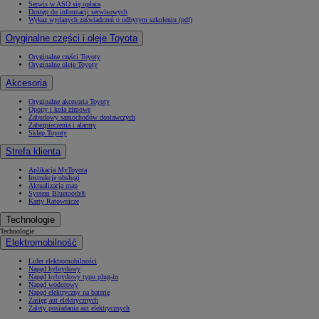
Serwis w ASO się opłaca
Dostęp do informacji serwisowych
Wykaz wydanych zaświadczeń o odbytym szkoleniu (pdf)
Oryginalne części i oleje Toyota
Oryginalne części Toyoty
Oryginalne oleje Toyoty
Akcesoria
Oryginalne akcesoria Toyoty
Opony i koła zimowe
Zabudowy samochodów dostawczych
Zabezpieczenia i alarmy
Sklep Toyoty
Strefa klienta
Aplikacja MyToyota
Instrukcje obsługi
Aktualizacja map
System Bluetooth®
Karty Ratownicze
Technologie
Technologie
Elektromobilność
Lider elektromobilności
Napęd hybrydowy
Napęd hybrydowy typu plug-in
Napęd wodorowy
Napęd elektryczny na baterię
Zasięg aut elektrycznych
Zalety posiadania aut elektrycznych