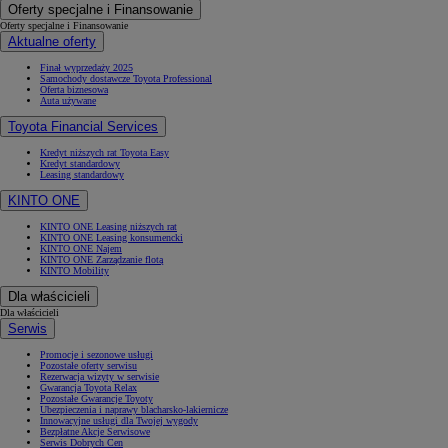
Oferty specjalne i Finansowanie
Oferty specjalne i Finansowanie
Aktualne oferty
Finał wyprzedaży 2025
Samochody dostawcze Toyota Professional
Oferta biznesowa
Auta używane
Toyota Financial Services
Kredyt niższych rat Toyota Easy
Kredyt standardowy
Leasing standardowy
KINTO ONE
KINTO ONE Leasing niższych rat
KINTO ONE Leasing konsumencki
KINTO ONE Najem
KINTO ONE Zarządzanie flotą
KINTO Mobility
Dla właścicieli
Dla właścicieli
Serwis
Promocje i sezonowe usługi
Pozostałe oferty serwisu
Rezerwacja wizyty w serwisie
Gwarancja Toyota Relax
Pozostałe Gwarancje Toyoty
Ubezpieczenia i naprawy blacharsko-lakiernicze
Innowacyjne usługi dla Twojej wygody
Bezpłatne Akcje Serwisowe
Serwis Dobrych Cen