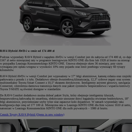
RAV4 Hybrid AWD-i w cenie od 174 400 zł
Podczas wyprzedaży RAV4 Hybrid z napędem AWD-i w wersji Comfort jest do nabycia od 174 400 zł, co daje
1567 zł netto miesięcznej raty w programie leasingowym KINTO ONE dla firm lub 1928 zł brutto na miesiąc
w przypadku Leasingu Konsumenckiego KINTO ONE. Umowa obejmuje okres 36 miesięcy, przy czym
wymagana jest opłata wstępna w wysokości 10% ceny pojazdu oraz limit przebiegu wynoszący 60 tysięcy
kilometrów.
RAV4 Hybrid AWD-i w wersji Comfort jest wyposażony w 17" felgi aluminiowe, kamerę cofania oraz czujniki
parkowania z przodu i z tyłu. Dodatkowo oferuje dwustrefową klimatyzację, 12,3" cyfrowe zegary oraz system
multimedialny Toyota Smart Connect z 10,5" ekranem dotykowym. Inteligentny asystent głosowy, nawigacja
Connected, czteroletnia darmowa transmisja danych oraz pakiet systemów bezpieczeństwa i wsparcia kierowcy
Toyota T-MATE są również dostępne w standardzie.
Do RAV4 Comfort dodatkowo można dobrać pakiet Style, który obejmuje inteligentny kluczyk,
bezprzewodową ładowarkę do smartfona, elektrycznie unoszone drzwi bagażnika otwierane bezdotykowo, 18"
felgi aluminiowe, przyciemniane szyby tylne oraz zapasowe koło dojazdowe. W ramach wyprzedaży taka
konfiguracja daje cenę od 177 100 zł. Miesięczna rata w Leasingu KINTO ONE dla firm wynosi 1610 zł netto,
natomiast w Leasingu Konsumenckim KINTO ONE dla osób prywatnych – 1980 zł brutto.
Cennik Toyoty RAV4 Hybrid
(Opens in new window)