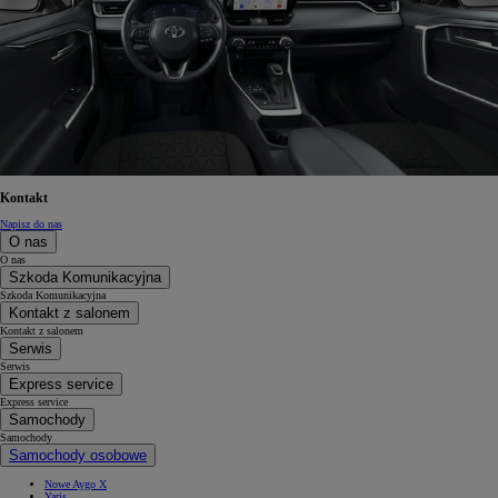
Kontakt
Napisz do nas
O nas
O nas
Szkoda Komunikacyjna
Szkoda Komunikacyjna
Kontakt z salonem
Kontakt z salonem
Serwis
Serwis
Express service
Express service
Samochody
Samochody
Samochody osobowe
Nowe Aygo X
Yaris