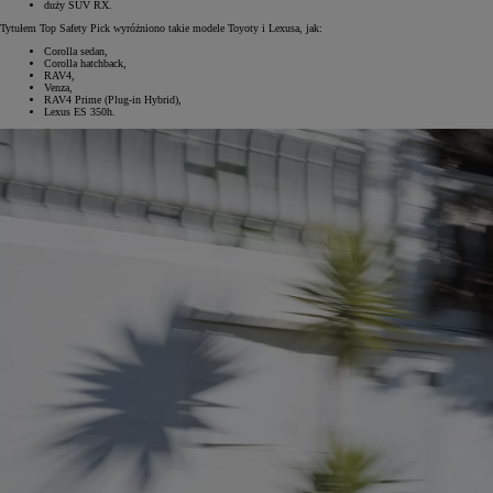
duży SUV RX.
Tytułem Top Safety Pick wyróżniono takie modele Toyoty i Lexusa, jak:
Corolla sedan,
Corolla hatchback,
RAV4,
Venza,
RAV4 Prime (Plug-in Hybrid),
Lexus ES 350h.