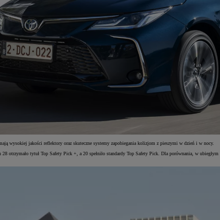
ą wysokiej jakości reflektory oraz skuteczne systemy zapobiegania kolizjom z pieszymi w dzień i w nocy.
 28 otrzymało tytuł Top Safety Pick +, a 20 spełniło standardy Top Safety Pick. Dla porównania, w ubiegłym