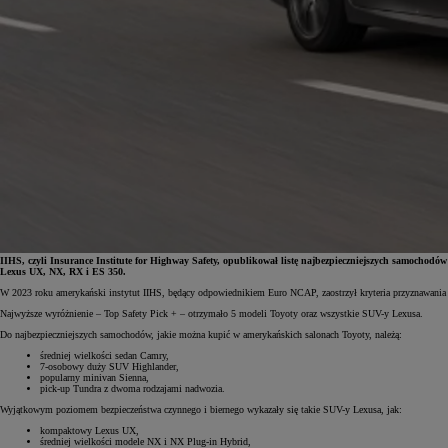
IIHS, czyli Insurance Institute for Highway Safety, opublikował listę najbezpieczniejszych samocho
Lexus UX, NX, RX i ES 350.
W 2023 roku amerykański instytut IIHS, będący odpowiednikiem Euro NCAP, zaostrzył kryteria przyznawania 
Od
81 900 zł
Najwyższe wyróżnienie – Top Safety Pick + – otrzymało 5 modeli Toyoty oraz wszystkie SUV-y Lexusa.
Do najbezpieczniejszych samochodów, jakie można kupić w amerykańskich salonach Toyoty, należą:
Yaris Cross
HYBRID
średniej wielkości sedan Camry,
7-osobowy duży SUV Highlander,
popularny minivan Sienna,
pick-up Tundra z dwoma rodzajami nadwozia.
Wyjątkowym poziomem bezpieczeństwa czynnego i biernego wykazały się takie SUV-y Lexusa, jak:
kompaktowy Lexus UX,
średniej wielkości modele NX i NX Plug-in Hybrid,