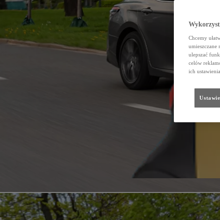
Wykorzystu
Chcemy ułatwi
umieszczane 
ulepszać funk
celów reklamo
ich ustawieni
Ustawie