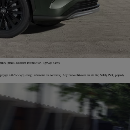
ey, prezes Insurance Institute for Highway Safety.
yjąć o 82% więcej energii uderzenia niż wcześniej. Aby zakwalifikować się do Top Safety Pick, pojazdy