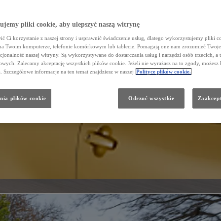
jemy pliki cookie, aby ulepszyć naszą witrynę
ć Ci korzystanie z naszej strony i usprawnić świadczenie usług, dlatego wykorzystujemy pliki co
na Twoim komputerze, telefonie komórkowym lub tablecie. Pomagają one nam zrozumieć Twoje 
cjonalność naszej witryny. Są wykorzystywane do dostarczania usług i narzędzi osób trzecich, a 
wych. Zalecamy akceptację wszystkich plików cookie. Jeżeli nie wyrażasz na to zgody, możesz 
a. Szczegółowe informacje na ten temat znajdziesz w naszej
Polityce plików cookie.
nia plików cookie
Odrzuć wszystkie
Zaakcept