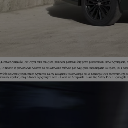
Od
105 300 zł
Corolla Hatchback
HYBRID
„Liczba zwycięzców jest w tym roku mniejsza, ponieważ postawiliśmy przed producentami nowe wymagania, aby 
„Te modele są prawdziwym wzorem do naśladowania zarówno pod względem zapobiegania kolizjom, jak i odporn
Wśród najważniejszych zmian wymienić należy zastąpienie stosowanego od lat bocznego testu zderzeniowego u
musiały uzyskać jedną z dwóch najwyższych ocen – Good lub Acceptable. Klasa Top Safety Pick + wymagała 