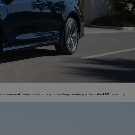
 roku amerykański instytut odpowiedzialny za ocenę bezpieczeństwa pojazdów wskazał 101 zwycięzców,