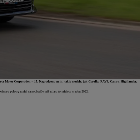
yota Motor Corporation – 15. Nagrodzono m.in. takie modele, jak Corolla, RAV4, Camry, Highlander,
 zawiera o połowę mniej samochodów niż miało to miejsce w roku 2022.