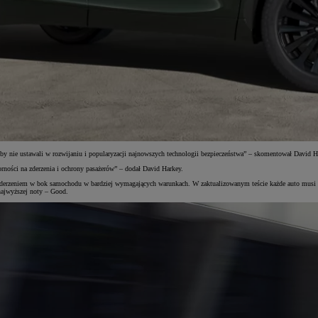
nie ustawali w rozwijaniu i popularyzacji najnowszych technologii bezpieczeństwa” – skomentował David Hark
ości na zderzenia i ochrony pasażerów” – dodał David Harkey.
derzeniem w bok samochodu w bardziej wymagających warunkach. W zaktualizowanym teście każde auto musi prz
najwyższej noty – Good.