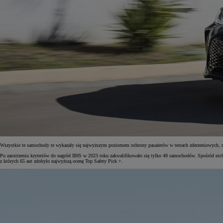
Wszystkie te samochody te wykazały się najwyższym poziomem ochrony pasażerów w testach zderzeniowych, maj
Po zaostrzeniu kryteriów do nagród IIHS w 2023 roku zakwalifikowało się tylko 48 samochodów. Spośród nich
z których 65 aut zdobyło najwyższą ocenę Top Safety Pick +.