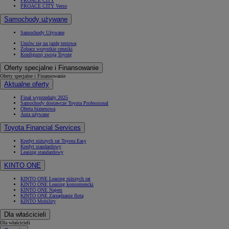
PROACE CITY
PROACE CITY Verso
Samochody używane
Samochody Używane
Umów się na jazdę testową
Zobacz wszystkie cenniki
Konfiguruj swoją Toyotę
Oferty specjalne i Finansowanie
Oferty specjalne i Finansowanie
Aktualne oferty
Finał wyprzedaży 2025
Samochody dostawcze Toyota Professional
Oferta biznesowa
Auta używane
Toyota Financial Services
Kredyt niższych rat Toyota Easy
Kredyt standardowy
Leasing standardowy
KINTO ONE
KINTO ONE Leasing niższych rat
KINTO ONE Leasing konsumencki
KINTO ONE Najem
KINTO ONE Zarządzanie flotą
KINTO Mobility
Dla właścicieli
Dla właścicieli