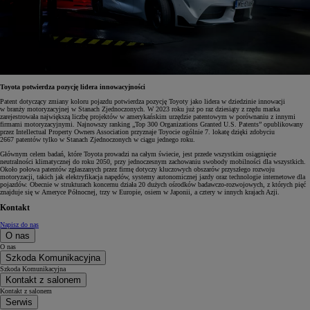
Toyota potwierdza pozycję lidera innowacyjności
Patent dotyczący zmiany koloru pojazdu potwierdza pozycję Toyoty jako lidera w dziedzinie innowacji
w branży motoryzacyjnej w Stanach Zjednoczonych. W 2023 roku już po raz dziesiąty z rzędu marka
zarejestrowała największą liczbę projektów w amerykańskim urzędzie patentowym w porównaniu z innymi
firmami motoryzacyjnymi. Najnowszy ranking „Top 300 Organizations Granted U.S. Patents” opublikowany
przez Intellectual Property Owners Association przyznaje Toyocie ogólnie 7. lokatę dzięki zdobyciu
2667 patentów tylko w Stanach Zjednoczonych w ciągu jednego roku.
Głównym celem badań, które Toyota prowadzi na całym świecie, jest przede wszystkim osiągnięcie
neutralności klimatycznej do roku 2050, przy jednoczesnym zachowaniu swobody mobilności dla wszystkich.
Około połowa patentów zgłaszanych przez firmę dotyczy kluczowych obszarów przyszłego rozwoju
motoryzacji, takich jak elektryfikacja napędów, systemy autonomicznej jazdy oraz technologie internetowe dla
pojazdów. Obecnie w strukturach koncernu działa 20 dużych ośrodków badawczo-rozwojowych, z których pięć
znajduje się w Ameryce Północnej, trzy w Europie, osiem w Japonii, a cztery w innych krajach Azji.
Kontakt
Napisz do nas
O nas
O nas
Szkoda Komunikacyjna
Szkoda Komunikacyjna
Kontakt z salonem
Kontakt z salonem
Serwis