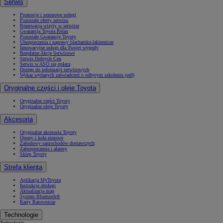
Serwis
Promocje i sezonowe usługi
Pozostałe oferty serwisu
Rezerwacja wizyty w serwisie
Gwarancja Toyota Relax
Pozostałe Gwarancje Toyoty
Ubezpieczenia i naprawy blacharsko-lakiernicze
Innowacyjne usługi dla Twojej wygody
Bezpłatne Akcje Serwisowe
Serwis Dobrych Cen
Serwis w ASO się opłaca
Dostęp do informacji serwisowych
Wykaz wydanych zaświadczeń o odbytym szkoleniu (pdf)
Oryginalne części i oleje Toyota
Oryginalne części Toyoty
Oryginalne oleje Toyoty
Akcesoria
Oryginalne akcesoria Toyoty
Opony i koła zimowe
Zabudowy samochodów dostawczych
Zabezpieczenia i alarmy
Sklep Toyoty
Strefa klienta
Aplikacja MyToyota
Instrukcje obsługi
Aktualizacja map
System Bluetooth®
Karty Ratownicze
Technologie
Technologie