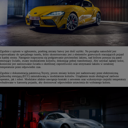
Zgodnie z opisem w zgłoszeniu, przebieg zmiany barwy jest dość szybki. Na początku samochód jest
wprowadzany do specjalnego tunelu, który skonstruowany jest z elementów grzewczych otaczających pojazd
z każdej strony. Następnie rozpoczyna się podgrzewanie powierzchni lakieru, nad którym porusza się panel
emitujący światło, zwany modulatorem kolorów, dokonując pełnej transformacji. Aby uzyskać żądany kolor,
konieczne jest zastosowanie światła o określonej częstotliwości oraz utrzymanie lakieru w ustalonej
temperaturze przez odpowiedni czas.
Zgodnie z dokumentacją patentową Toyoty, proces zmiany koloru jest nadzorowany przez elektroniczną
jednostkę sterującą (ECU) zainstalowaną w modulatorze kolorów. Urządzenie może obsługiwać zarówno
operator, jak i robot. Modulator zdalnie nawiązuje kontakt z serwerem oraz wykorzystuje czujniki temperatury
wbudowane w karoserię pojazdu, aby dostosować odpowiednie ustawienia do wybranego koloru.