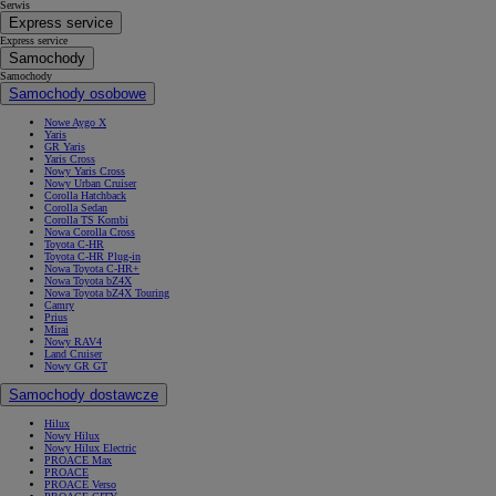
Serwis
Express service
Express service
Samochody
Samochody
Samochody osobowe
Nowe Aygo X
Yaris
GR Yaris
Yaris Cross
Nowy Yaris Cross
Nowy Urban Cruiser
Corolla Hatchback
Corolla Sedan
Corolla TS Kombi
Nowa Corolla Cross
Toyota C-HR
Toyota C-HR Plug-in
Nowa Toyota C-HR+
Nowa Toyota bZ4X
Nowa Toyota bZ4X Touring
Camry
Prius
Mirai
Nowy RAV4
Land Cruiser
Nowy GR GT
Samochody dostawcze
Hilux
Nowy Hilux
Nowy Hilux Electric
PROACE Max
PROACE
PROACE Verso