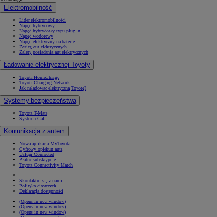
Elektromobilność
Lider elektromobilności
Napęd hybrydowy
Napęd hybrydowy typu plug-in
Napęd wodorowy
Napęd elektryczny na baterię
Zasięg aut elektrycznych
Zalety posiadania aut elektrycznych
Ładowanie elektrycznej Toyoty
Toyota HomeCharge
Toyota Charging Network
Jak naładować elektryczną Toyotę?
Systemy bezpieczeństwa
Toyota T-Mate
System eCall
Komunikacja z autem
Nowa aplikacja MyToyota
Cyfrowy opiekun auta
Usługi Connected
Płatne subskrypcje
Toyota Connectivity Match
Skontaktuj się z nami
Polityka ciasteczek
Deklaracja dostępności
(Opens in new window)
(Opens in new window)
(Opens in new window)