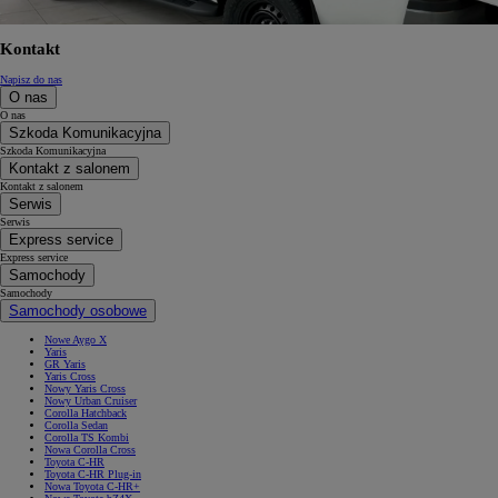
Kontakt
Napisz do nas
O nas
O nas
Szkoda Komunikacyjna
Szkoda Komunikacyjna
Kontakt z salonem
Kontakt z salonem
Serwis
Serwis
Express service
Express service
Samochody
Samochody
Samochody osobowe
Nowe Aygo X
Yaris
GR Yaris
Yaris Cross
Nowy Yaris Cross
Nowy Urban Cruiser
Corolla Hatchback
Corolla Sedan
Corolla TS Kombi
Nowa Corolla Cross
Toyota C-HR
Toyota C-HR Plug-in
Nowa Toyota C-HR+