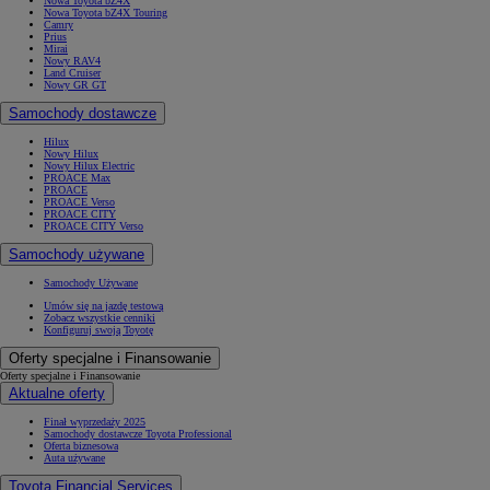
Nowa Toyota bZ4X
Nowa Toyota bZ4X Touring
Camry
Prius
Mirai
Nowy RAV4
Land Cruiser
Nowy GR GT
Samochody dostawcze
Hilux
Nowy Hilux
Nowy Hilux Electric
PROACE Max
PROACE
PROACE Verso
PROACE CITY
PROACE CITY Verso
Samochody używane
Samochody Używane
Umów się na jazdę testową
Zobacz wszystkie cenniki
Konfiguruj swoją Toyotę
Oferty specjalne i Finansowanie
Oferty specjalne i Finansowanie
Aktualne oferty
Finał wyprzedaży 2025
Samochody dostawcze Toyota Professional
Oferta biznesowa
Auta używane
Toyota Financial Services