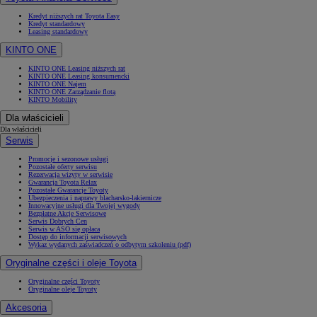
Kredyt niższych rat Toyota Easy
Kredyt standardowy
Leasing standardowy
KINTO ONE
KINTO ONE Leasing niższych rat
KINTO ONE Leasing konsumencki
KINTO ONE Najem
KINTO ONE Zarządzanie flotą
KINTO Mobility
Dla właścicieli
Dla właścicieli
Serwis
Promocje i sezonowe usługi
Pozostałe oferty serwisu
Rezerwacja wizyty w serwisie
Gwarancja Toyota Relax
Pozostałe Gwarancje Toyoty
Ubezpieczenia i naprawy blacharsko-lakiernicze
Innowacyjne usługi dla Twojej wygody
Bezpłatne Akcje Serwisowe
Serwis Dobrych Cen
Serwis w ASO się opłaca
Dostęp do informacji serwisowych
Wykaz wydanych zaświadczeń o odbytym szkoleniu (pdf)
Oryginalne części i oleje Toyota
Oryginalne części Toyoty
Oryginalne oleje Toyoty
Akcesoria