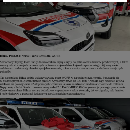
Hilux, PROACE Verso i Yaris Cross dla WOPR
Samochody Toyoty, które trafiły do ratowników, będą służyły do patrolowania terenów przybrzeżnych, a także
wezmą udział w akcjach ratowniczych na terenie województwa kujawsko-pomorskiego. Wykonywanie
codziennych zadań mają ułatwiać specjalne akcesoria, o które zostały rozszerzone standardowe wersje tych
pojazdów.
Tak na przykład Hilux będzie wykorzystywany przez WOPR w najtrudniejszym terenie. Poruszanie się
w niedostępnych miejscach ułatwia prześwit wynoszący nawet do 323 mm, wysokie kąty natarcia i zejścia,
zdolność do pokonywania 42-stopniowych wzniesień, a także możliwość brodzenia w wodzie do 700 mm.
Napęd 4x4, silniki Diesla i zaawansowany układ 2.8 D-4D MHEV 48V to gwarancja pewnego prowadzenia.
Cztery egzemplarze Hiluxa zostały dodatkowo wyposażone w takie akcesoria, jak wyciągarka, hak, hardtop
i kufer dachowy, a przestrzeń ładunkowa została specjalnie zabezpieczona.