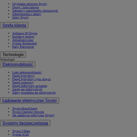
Oryginalne akcesoria Toyoty
Opony i koła zimowe
Zabudowy samochodów dostawczych
Zabezpieczenia i alarmy
Sklep Toyoty
Strefa klienta
Aplikacja MyToyota
Instrukcje obsługi
Aktualizacja map
System Bluetooth®
Karty Ratownicze
Technologie
Technologie
Elektromobilność
Lider elektromobilności
Napęd hybrydowy
Napęd hybrydowy typu plug-in
Napęd wodorowy
Napęd elektryczny na baterię
Zasięg aut elektrycznych
Zalety posiadania aut elektrycznych
Ładowanie elektrycznej Toyoty
Toyota HomeCharge
Toyota Charging Network
Jak naładować elektryczną Toyotę?
Systemy bezpieczeństwa
Toyota T-Mate
System eCall