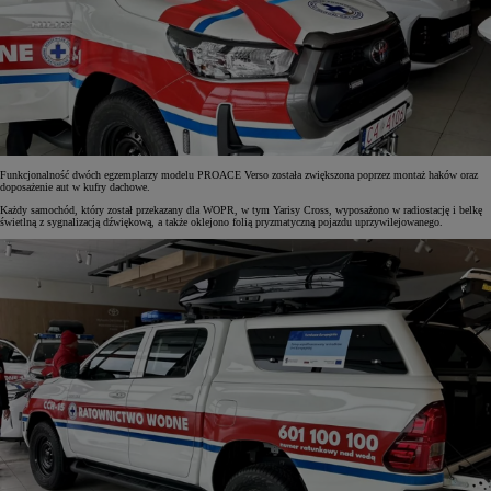
Funkcjonalność dwóch egzemplarzy modelu PROACE Verso została zwiększona poprzez montaż haków oraz
doposażenie aut w kufry dachowe.
Każdy samochód, który został przekazany dla WOPR, w tym Yarisy Cross, wyposażono w radiostację i belkę
świetlną z sygnalizacją dźwiękową, a także oklejono folią pryzmatyczną pojazdu uprzywilejowanego.