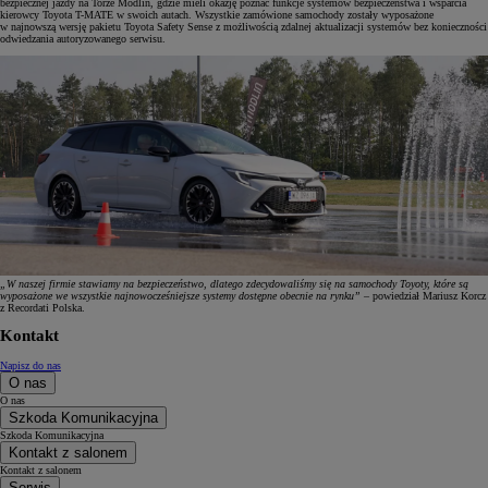
bezpiecznej jazdy na Torze Modlin, gdzie mieli okazję poznać funkcje systemów bezpieczeństwa i wsparcia
kierowcy Toyota T-MATE w swoich autach. Wszystkie zamówione samochody zostały wyposażone
w najnowszą wersję pakietu Toyota Safety Sense z możliwością zdalnej aktualizacji systemów bez konieczności
odwiedzania autoryzowanego serwisu.
„W naszej firmie stawiamy na bezpieczeństwo, dlatego zdecydowaliśmy się na samochody Toyoty, które są
wyposażone we wszystkie najnowocześniejsze systemy dostępne obecnie na rynku”
– powiedział Mariusz Korcz
z Recordati Polska.
Kontakt
Napisz do nas
O nas
O nas
Szkoda Komunikacyjna
Szkoda Komunikacyjna
Kontakt z salonem
Kontakt z salonem
Serwis