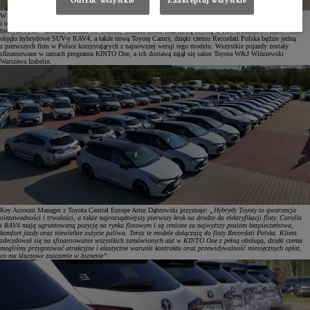
Odrzuć wszystkie
Zaakceptuj wszystkie
W ramach modernizacji floty Recordati Polska włączyła do użytku 101 nowoczesnych, bezpiecznych
i oszczędnych hybryd Toyoty. Pracownicy firmy otrzymali samochody z najnowszą, piątą generacją układów
hybrydowych – modele Corolla TS Combi, Corolla Cross oraz nową Toyotę C-HR. Dodatkowo zamówienie
objęło hybrydowe SUV-y RAV4, a także nową Toyotę Camry, dzięki czemu Recordati Polska będzie jedną
z pierwszych firm w Polsce korzystających z najnowszej wersji tego modelu. Wszystkie pojazdy zostały
sfinansowane w ramach programu KINTO One, a ich dostawą zajął się salon Toyota W&J Wiśniewski
Warszawa Izabelin.
Key Account Manager z Toyota Central Europe Artur Dąbrowski przyznaje:
„Hybrydy Toyoty to gwarancja
niezawodności i trwałości, a także najrozsądniejszy pierwszy krok na drodze do elektryfikacji floty. Corolla
i RAV4 mają ugruntowaną pozycję na rynku flotowym i są cenione za najwyższy poziom bezpieczeństwa,
komfort jazdy oraz niewielkie zużycie paliwa. Teraz te modele dołączają do floty Recordati Polska. Klient
zdecydował się na sfinansowanie wszystkich zamówionych aut w KINTO One z pełną obsługą, dzięki czemu
mogliśmy przygotować atrakcyjne i elastyczne warunki kontraktu oraz przewidywalność miesięcznych opłat,
co ma kluczowe znaczenie w biznesie”.