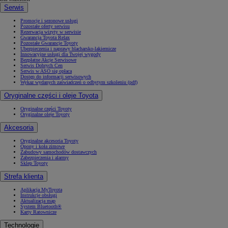
Serwis
Promocje i sezonowe usługi
Pozostałe oferty serwisu
Rezerwacja wizyty w serwisie
Gwarancja Toyota Relax
Pozostałe Gwarancje Toyoty
Ubezpieczenia i naprawy blacharsko-lakiernicze
Innowacyjne usługi dla Twojej wygody
Bezpłatne Akcje Serwisowe
Serwis Dobrych Cen
Serwis w ASO się opłaca
Dostęp do informacji serwisowych
Wykaz wydanych zaświadczeń o odbytym szkoleniu (pdf)
Oryginalne części i oleje Toyota
Oryginalne części Toyoty
Oryginalne oleje Toyoty
Akcesoria
Oryginalne akcesoria Toyoty
Opony i koła zimowe
Zabudowy samochodów dostawczych
Zabezpieczenia i alarmy
Sklep Toyoty
Strefa klienta
Aplikacja MyToyota
Instrukcje obsługi
Aktualizacja map
System Bluetooth®
Karty Ratownicze
Technologie