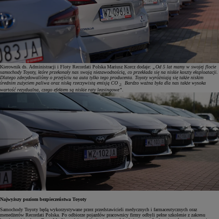
Kierownik ds. Administracji i Floty Recordati Polska Mariusz Korcz dodaje:
„Od 5 lat mamy w swojej flocie
samochody Toyoty, które przekonały nas swoją niezawodnością, co przekłada się na niskie koszty eksploatacji.
Dlatego zdecydowaliśmy o przejściu na auta tylko tego producenta. Toyoty wyróżniają się także niskim
średnim zużyciem paliwa oraz niską rzeczywistą emisją CO
Bardzo ważna była dla nas także wysoka
2.
wartość rezydualna, czego efektem są niskie raty leasingowe”.
Najwyższy poziom bezpieczeństwa Toyoty
Samochody Toyoty będą wykorzystywane przez przedstawicieli medycznych i farmaceutycznych oraz
menedżerów Recordati Polska. Po odbiorze pojazdów pracownicy firmy odbyli pełne szkolenie z zakresu