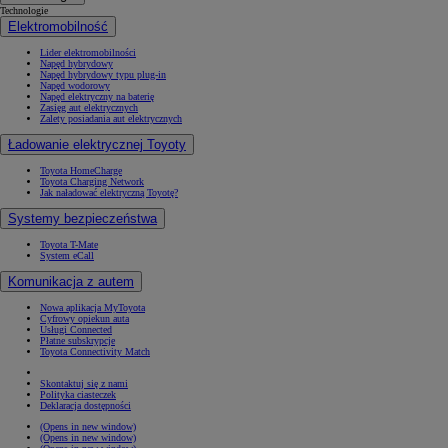
Technologie
Elektromobilność
Lider elektromobilności
Napęd hybrydowy
Napęd hybrydowy typu plug-in
Napęd wodorowy
Napęd elektryczny na baterię
Zasięg aut elektrycznych
Zalety posiadania aut elektrycznych
Ładowanie elektrycznej Toyoty
Toyota HomeCharge
Toyota Charging Network
Jak naładować elektryczną Toyotę?
Systemy bezpieczeństwa
Toyota T-Mate
System eCall
Komunikacja z autem
Nowa aplikacja MyToyota
Cyfrowy opiekun auta
Usługi Connected
Płatne subskrypcje
Toyota Connectivity Match
Skontaktuj się z nami
Polityka ciasteczek
Deklaracja dostępności
(Opens in new window)
(Opens in new window)