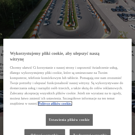
Pracownicy Recordati Polska otrzymali właśnie bezpieczne i oszczędne samochody Toyoty z napędem
Wykorzystujemy pliki cookie, aby ulepszyć naszą
hybrydowym. Do floty firmy farmaceutycznej trafiły modele Camry, Corolla TS Kombi, Corolla Cross,
RAV4 i Toyota C-HR w ramach finansowania w programie KINTO One.
witrynę
Posiadająca ponad stuletnią tradycję międzynarodowa grupa farmaceutyczna Recordati specjalizuje się
Chcemy ułatwić Ci korzystanie z naszej strony i usprawnić świadczenie usług,
w produkcji leków Rx, OTC oraz suplementów diety. Ta dynamicznie rozwijająca się firma dostarcza
pacjentom bezpieczne produkty wysokiej jakości, jednocześnie dbając o swoich pracowników oraz środowisko,
dlatego wykorzystujemy pliki cookie, które są umieszczane na Twoim
zgodnie z zasadami zrównoważonego rozwoju.
komputerze, telefonie komórkowym lub tablecie. Pomagają one nam zrozumieć
Twoje potrzeby i ulepszać funkcjonalność naszej witryny. Są wykorzystywane do
dostarczania usług i narzędzi osób trzecich, a także służą do celów reklamowych.
Zalecamy akceptację wszystkich plików cookie. Jeżeli nie wyrażasz na to zgody,
możesz łatwo zmienić ich ustawienia. Szczegółowe informacje na ten temat
znajdziesz w naszej
Polityce plików cookie.
Ustawienia plików cookie