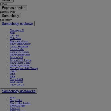
Serwis
Express service
Express service
Samochody
Samochody
Samochody osobowe
Nowe Aygo X
Yaris
GR Yaris
Yaris Cross
Nowy Yaris Cross
Nowy Urban Cruiser
Corolla Hatchback
Corolla Sedan
Corolla TS Kombi
Nowa Corolla Cross
Toyota C-HR
Toyota C-HR Plug-in
Nowa Toyota C-HR+
Nowa Toyota bZ4X
Nowa Toyota bZ4X Touring
Camry
Prius
Mirai
Nowy RAV4
Land Cruiser
Nowy GR GT
Samochody dostawcze
Hilux
Nowy Hilux
Nowy Hilux Electric
PROACE Max
PROACE