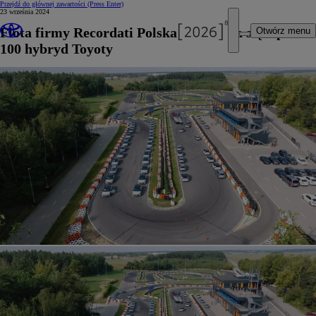
Przejdź do głównej zawartości
(Press Enter)
23 września 2024
Flota firmy Recordati Polska powiększa się o ponad
Otwórz menu
100 hybryd Toyoty