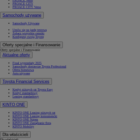
PROACE Verso
PROACE CITY
PROACE CITY Verso
Samochody używane
Samochody Używane
Umów się na jazdę testową
Zobacz wszystkie cenniki
Konfiguruj swoją Toyotę
Oferty specjalne i Finansowanie
Oferty specjalne i Finansowanie
Aktualne oferty
Finał wyprzedaży 2025
Samochody dostawcze Toyota Professional
Oferta biznesowa
Auta używane
Toyota Financial Services
Kredyt niższych rat Toyota Easy
Kredyt standardowy
Leasing standardowy
KINTO ONE
KINTO ONE Leasing niższych rat
KINTO ONE Leasing konsumencki
KINTO ONE Najem
KINTO ONE Zarządzanie flotą
KINTO Mobility
Dla właścicieli
Dla właścicieli