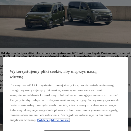
Od stycznia do lipca 2024 roku w Polsce zarejestrowano 6911 aut z linii Toyota Professional. To wzrost
o 11,4% rok do roku. W dziesiątce najchętniej wybieranych samochodów użytkowych znalazły się takie
modele Toyoty, jak PROACE CITY i PROACE. W segmencie pick-upów dominował Hilux.
Coraz większą popularnością wśród klientów w Polsce cieszą się modele z rodziny Toyota Professional.
W pierwszych siedmiu miesiącach 2024 roku w naszym kraju zarejestrowano 6911 aut użytkowych tej marki.
Wykorzystujemy pliki cookie, aby ulepszyć naszą
To o 11,4% więcej niż w analogicznym okresie poprzedniego roku. Tylko w lipcu na drogi wyjechało
968 nowych samochodów (+9% r/r).
witrynę
W dziesiątce najpopularniejszych pojazdów użytkowych (biorąc pod uwagę dane od początku roku) drugie
miejsce zajęła Toyota PROACE CITY, a ósmą pozycję – PROACE. Z kolei w klasyfikacji Top 10 lipca model
Chcemy ułatwić Ci korzystanie z naszej strony i usprawnić świadczenie usług,
PROACE CITY był drugim najczęściej rejestrowanym autem, a PROACE dziesiątym.
dlatego wykorzystujemy pliki cookie, które są umieszczane na Twoim
komputerze, telefonie komórkowym lub tablecie. Pomagają one nam zrozumieć
Twoje potrzeby i ulepszać funkcjonalność naszej witryny. Są wykorzystywane do
dostarczania usług i narzędzi osób trzecich, a także służą do celów reklamowych.
Zalecamy akceptację wszystkich plików cookie. Jeżeli nie wyrażasz na to zgody,
możesz łatwo zmienić ich ustawienia. Szczegółowe informacje na ten temat
znajdziesz w naszej
Polityce plików cookie.