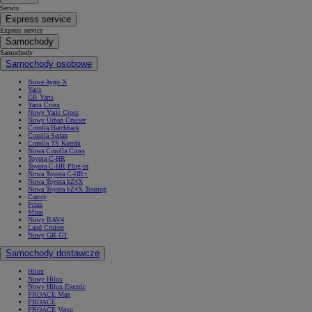
Serwis
Express service
Express service
Samochody
Samochody
Samochody osobowe
Nowe Aygo X
Yaris
GR Yaris
Yaris Cross
Nowy Yaris Cross
Nowy Urban Cruiser
Corolla Hatchback
Corolla Sedan
Corolla TS Kombi
Nowa Corolla Cross
Toyota C-HR
Toyota C-HR Plug-in
Nowa Toyota C-HR+
Nowa Toyota bZ4X
Nowa Toyota bZ4X Touring
Camry
Prius
Mirai
Nowy RAV4
Land Cruiser
Nowy GR GT
Samochody dostawcze
Hilux
Nowy Hilux
Nowy Hilux Electric
PROACE Max
PROACE
PROACE Verso