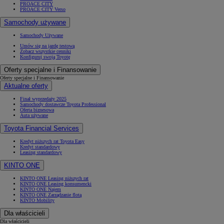
PROACE CITY
PROACE CITY Verso
Samochody używane
Samochody Używane
Umów się na jazdę testową
Zobacz wszystkie cenniki
Konfiguruj swoją Toyotę
Oferty specjalne i Finansowanie
Oferty specjalne i Finansowanie
Aktualne oferty
Finał wyprzedaży 2025
Samochody dostawcze Toyota Professional
Oferta biznesowa
Auta używane
Toyota Financial Services
Kredyt niższych rat Toyota Easy
Kredyt standardowy
Leasing standardowy
KINTO ONE
KINTO ONE Leasing niższych rat
KINTO ONE Leasing konsumencki
KINTO ONE Najem
KINTO ONE Zarządzanie flotą
KINTO Mobility
Dla właścicieli
Dla właścicieli