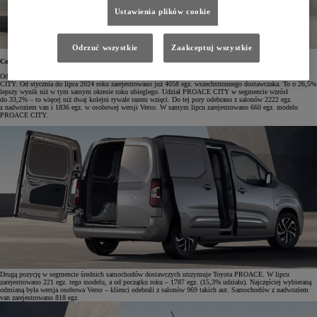
Ustawienia plików cookie
Odrzuć wszystkie
Zaakceptuj wszystkie
Co trzecie auto w tym segmencie to PROACE CITY
Od 2021 roku w segmencie kompaktowych aut użytkowych na polskim rynku dominuje Toyota PROACE
CITY. Od stycznia do lipca 2024 roku zarejestrowano już 4058 egz. wszechstronnego dostawczaka. To o 26,5%
lepszy wynik niż w tym samym okresie roku ubieglego. Udział PROACE CITY w segmencie wzrósł
do 33,2% – to więcej niż dwaj kolejni rywale razem wzięci. Do tej pory odebrano z salonów 2222 egz.
z nadwoziem van i 1836 egz. w osobowej wersji Verso. W samym lipcu zarejestrowano 660 egz. modelu
PROACE CITY.
Drugą pozycję w segmencie średnich samochodów dostawczych utrzymuje Toyota PROACE. W lipcu
zarejestrowano 221 egz. tego modelu, a od początku roku – 1787 egz. (15,3% udziału). Najczęściej wybieraną
odmianą była wersja osobowa Verso – klienci odebrali z salonów 969 takich aut. Samochodów z nadwoziem
van zarejestrowano 818 egz.