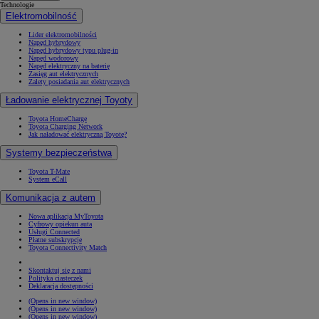
Technologie
Elektromobilność
Lider elektromobilności
Napęd hybrydowy
Napęd hybrydowy typu plug-in
Napęd wodorowy
Napęd elektryczny na baterię
Zasięg aut elektrycznych
Zalety posiadania aut elektrycznych
Ładowanie elektrycznej Toyoty
Toyota HomeCharge
Toyota Charging Network
Jak naładować elektryczną Toyotę?
Systemy bezpieczeństwa
Toyota T-Mate
System eCall
Komunikacja z autem
Nowa aplikacja MyToyota
Cyfrowy opiekun auta
Usługi Connected
Płatne subskrypcje
Toyota Connectivity Match
Skontaktuj się z nami
Polityka ciasteczek
Deklaracja dostępności
(Opens in new window)
(Opens in new window)
(Opens in new window)