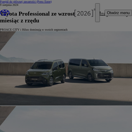
Przejdź do głównej zawartości
(Press Enter)
9 sierpnia 2024
Toyota Professional ze wzrostem sprzedaży siódmy
Otwórz menu
miesiąc z rzędu
PROACE CITY i Hilux dominują w swoich segmentach