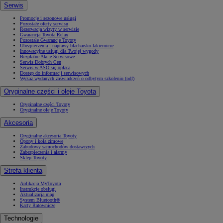
Serwis
Promocje i sezonowe usługi
Pozostałe oferty serwisu
Rezerwacja wizyty w serwisie
Gwarancja Toyota Relax
Pozostałe Gwarancje Toyoty
Ubezpieczenia i naprawy blacharsko-lakiernicze
Innowacyjne usługi dla Twojej wygody
Bezpłatne Akcje Serwisowe
Serwis Dobrych Cen
Serwis w ASO się opłaca
Dostęp do informacji serwisowych
Wykaz wydanych zaświadczeń o odbytym szkoleniu (pdf)
Oryginalne części i oleje Toyota
Oryginalne części Toyoty
Oryginalne oleje Toyoty
Akcesoria
Oryginalne akcesoria Toyoty
Opony i koła zimowe
Zabudowy samochodów dostawczych
Zabezpieczenia i alarmy
Sklep Toyoty
Strefa klienta
Aplikacja MyToyota
Instrukcje obsługi
Aktualizacja map
System Bluetooth®
Karty Ratownicze
Technologie