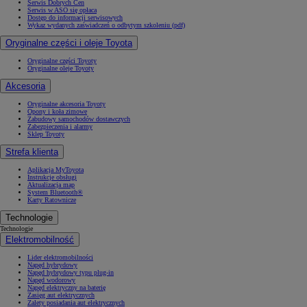
Serwis Dobrych Cen
Serwis w ASO się opłaca
Dostęp do informacji serwisowych
Wykaz wydanych zaświadczeń o odbytym szkoleniu (pdf)
Oryginalne części i oleje Toyota
Oryginalne części Toyoty
Oryginalne oleje Toyoty
Akcesoria
Oryginalne akcesoria Toyoty
Opony i koła zimowe
Zabudowy samochodów dostawczych
Zabezpieczenia i alarmy
Sklep Toyoty
Strefa klienta
Aplikacja MyToyota
Instrukcje obsługi
Aktualizacja map
System Bluetooth®
Karty Ratownicze
Technologie
Technologie
Elektromobilność
Lider elektromobilności
Napęd hybrydowy
Napęd hybrydowy typu plug-in
Napęd wodorowy
Napęd elektryczny na baterię
Zasięg aut elektrycznych
Zalety posiadania aut elektrycznych