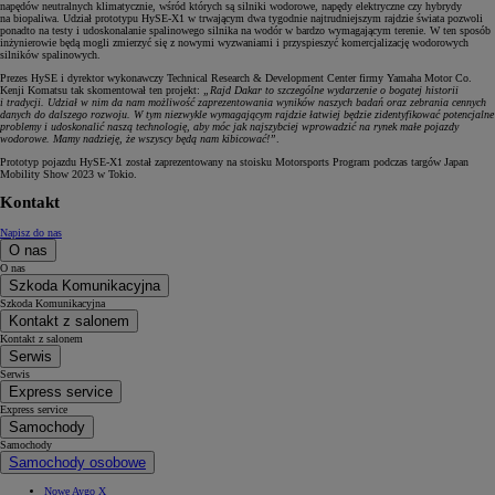
napędów neutralnych klimatycznie, wśród których są silniki wodorowe, napędy elektryczne czy hybrydy
na biopaliwa. Udział prototypu HySE-X1 w trwającym dwa tygodnie najtrudniejszym rajdzie świata pozwoli
ponadto na testy i udoskonalanie spalinowego silnika na wodór w bardzo wymagającym terenie. W ten sposób
inżynierowie będą mogli zmierzyć się z nowymi wyzwaniami i przyspieszyć komercjalizację wodorowych
silników spalinowych.
Prezes HySE i dyrektor wykonawczy Technical Research & Development Center firmy Yamaha Motor Co.
Kenji Komatsu tak skomentował ten projekt:
„Rajd Dakar to szczególne wydarzenie o bogatej historii
i tradycji. Udział w nim da nam możliwość zaprezentowania wyników naszych badań oraz zebrania cennych
danych do dalszego rozwoju. W tym niezwykle wymagającym rajdzie łatwiej będzie zidentyfikować potencjalne
problemy i udoskonalić naszą technologię, aby móc jak najszybciej wprowadzić na rynek małe pojazdy
wodorowe. Mamy nadzieję, że wszyscy będą nam kibicować!”
.
Prototyp pojazdu HySE-X1 został zaprezentowany na stoisku Motorsports Program podczas targów Japan
Mobility Show 2023 w Tokio.
Kontakt
Napisz do nas
O nas
O nas
Szkoda Komunikacyjna
Szkoda Komunikacyjna
Kontakt z salonem
Kontakt z salonem
Serwis
Serwis
Express service
Express service
Samochody
Samochody
Samochody osobowe
Nowe Aygo X