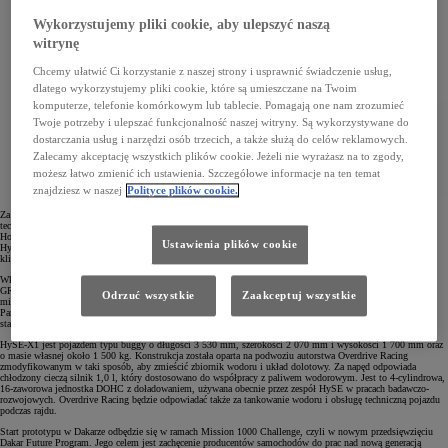
Wykorzystujemy pliki cookie, aby ulepszyć naszą
witrynę
Chcemy ułatwić Ci korzystanie z naszej strony i usprawnić świadczenie usług,
dlatego wykorzystujemy pliki cookie, które są umieszczane na Twoim
komputerze, telefonie komórkowym lub tablecie. Pomagają one nam zrozumieć
Twoje potrzeby i ulepszać funkcjonalność naszej witryny. Są wykorzystywane do
dostarczania usług i narzędzi osób trzecich, a także służą do celów reklamowych.
Zalecamy akceptację wszystkich plików cookie. Jeżeli nie wyrażasz na to zgody,
możesz łatwo zmienić ich ustawienia. Szczegółowe informacje na ten temat
znajdziesz w naszej
Polityce plików cookie.
Za opracowanie prototypu HySE-X1 odpowiedzialny jest zespół HySE (Hydrogen Small mobility & Engine
technology). Jest to stowarzyszenie badawczo-rozwojowe firm Kawasaki Motors, Suzuki Motor Corporation,
Honda Motor Co., Yamaha Motor Co., Kawasaki Heavy Industries oraz Toyota Motor Corporation. Projekt
Ustawienia plików cookie
HySE angażuje się w badania nad małymi silnikami wodorowymi w celu rozwoju transportu neutralnego
klimatycznie.
Wkład Toyoty do projektu HySE-X1 obejmuje bogate doświadczenie zdobyte podczas startów wodorowej
GR Corolli H2 Concept w serii wyścigów ENEOS Super Taikyu w Japonii. Marka może poszczycić się
Odrzuć wszystkie
Zaakceptuj wszystkie
między innymi budową systemu kontroli bezpieczeństwa instalacji wodorowej w najnowszym prototypie.
Partnerem stowarzyszenia HySE jest zespół rajdowy Overdrive Racing z siedzibą w Belgii wielokrotnie
startujący w Rajdzie Dakar Toyotą Hilux.
HySE-X1 jest pojazdem typu buggy o długości 3 530 mm, szerokości 2 070 mm i wysokości 1 700 mm oraz
o masie własnej około 1 500 kg. Konstrukcja została oparta na podwoziu autorstwa Overdrive Racing
zmodyfikowanym w taki sposób, aby zmieścić zbiornik wodoru i układ dolotowy. Za napęd odpowiada
chłodzony cieczą silnik 1,0 l, który dostosowano do współpracy z paliwem wodorowym. Jest to 4-cylindrowa,
16-zaworowa jednostka DOHC z doładowaniem, używana obecnie przez zespół HySE w pracach badawczo-
rozwojowych. Overdrive Racing będzie odpowiadać także za tankowanie wodoru i obsługę techniczną pojazdu
podczas rajdu.
Start prototypu w Dakarze odbędzie się w ramach Mission 1000 Challenge, czyli w nowym przedsięwzięciu
Dakar Future Program. Jego celem jest zachęcenie producentów samochodów do prac nad nową generacją