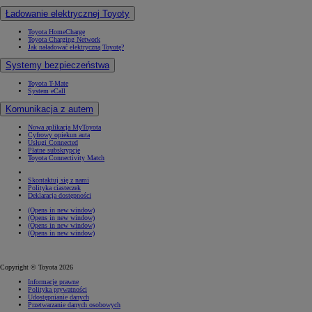
Ładowanie elektrycznej Toyoty
Toyota HomeCharge
Toyota Charging Network
Jak naładować elektryczną Toyotę?
Systemy bezpieczeństwa
Toyota T-Mate
System eCall
Komunikacja z autem
Nowa aplikacja MyToyota
Cyfrowy opiekun auta
Usługi Connected
Płatne subskrypcje
Toyota Connectivity Match
Skontaktuj się z nami
Polityka ciasteczek
Deklaracja dostępności
(Opens in new window)
(Opens in new window)
(Opens in new window)
(Opens in new window)
Copyright © Toyota 2026
Informacje prawne
Polityka prywatności
Udostępnianie danych
Przetwarzanie danych osobowych