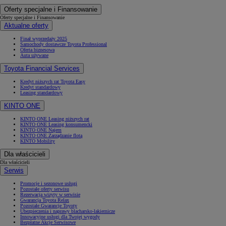
Oferty specjalne i Finansowanie
Oferty specjalne i Finansowanie
Aktualne oferty
Finał wyprzedaży 2025
Samochody dostawcze Toyota Professional
Oferta biznesowa
Auta używane
Toyota Financial Services
Kredyt niższych rat Toyota Easy
Kredyt standardowy
Leasing standardowy
KINTO ONE
KINTO ONE Leasing niższych rat
KINTO ONE Leasing konsumencki
KINTO ONE Najem
KINTO ONE Zarządzanie flotą
KINTO Mobility
Dla właścicieli
Dla właścicieli
Serwis
Promocje i sezonowe usługi
Pozostałe oferty serwisu
Rezerwacja wizyty w serwisie
Gwarancja Toyota Relax
Pozostałe Gwarancje Toyoty
Ubezpieczenia i naprawy blacharsko-lakiernicze
Innowacyjne usługi dla Twojej wygody
Bezpłatne Akcje Serwisowe