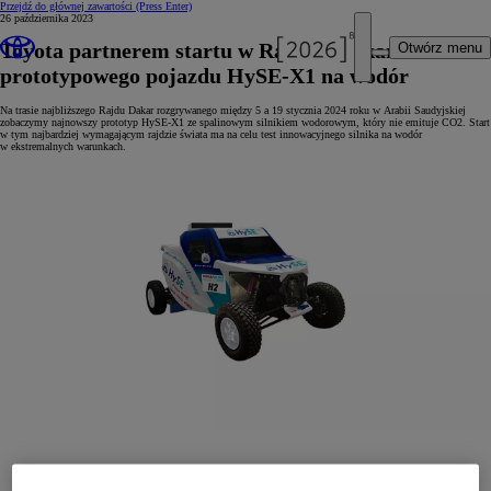
Przejdź do głównej zawartości
(Press Enter)
26 października 2023
Toyota partnerem startu w Rajdzie Dakar
Otwórz menu
prototypowego pojazdu HySE-X1 na wodór
Na trasie najbliższego Rajdu Dakar rozgrywanego między 5 a 19 stycznia 2024 roku w Arabii Saudyjskiej
zobaczymy najnowszy prototyp HySE-X1 ze spalinowym silnikiem wodorowym, który nie emituje CO2. Start
w tym najbardziej wymagającym rajdzie świata ma na celu test innowacyjnego silnika na wodór
w ekstremalnych warunkach.