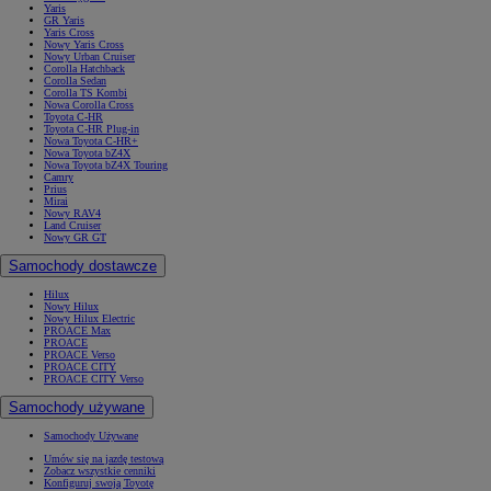
Yaris
GR Yaris
Yaris Cross
Nowy Yaris Cross
Nowy Urban Cruiser
Corolla Hatchback
Corolla Sedan
Corolla TS Kombi
Nowa Corolla Cross
Toyota C-HR
Toyota C-HR Plug-in
Nowa Toyota C-HR+
Nowa Toyota bZ4X
Nowa Toyota bZ4X Touring
Camry
Prius
Mirai
Nowy RAV4
Land Cruiser
Nowy GR GT
Samochody dostawcze
Hilux
Nowy Hilux
Nowy Hilux Electric
PROACE Max
PROACE
PROACE Verso
PROACE CITY
PROACE CITY Verso
Samochody używane
Samochody Używane
Umów się na jazdę testową
Zobacz wszystkie cenniki
Konfiguruj swoją Toyotę