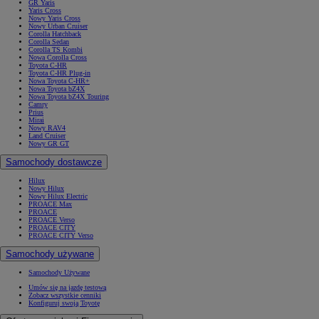
GR Yaris
Yaris Cross
Nowy Yaris Cross
Nowy Urban Cruiser
Corolla Hatchback
Corolla Sedan
Corolla TS Kombi
Nowa Corolla Cross
Toyota C-HR
Toyota C-HR Plug-in
Nowa Toyota C-HR+
Nowa Toyota bZ4X
Nowa Toyota bZ4X Touring
Camry
Prius
Mirai
Nowy RAV4
Land Cruiser
Nowy GR GT
Samochody dostawcze
Hilux
Nowy Hilux
Nowy Hilux Electric
PROACE Max
PROACE
PROACE Verso
PROACE CITY
PROACE CITY Verso
Samochody używane
Samochody Używane
Umów się na jazdę testową
Zobacz wszystkie cenniki
Konfiguruj swoją Toyotę