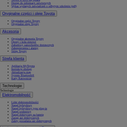
Dostęp do informacji serwisowych
Wykaz wydanych zaświadczeń o odbytym szkoleniu (pdf)
Oryginalne części i oleje Toyota
Oryginalne części Toyoty
Oryginalne oleje Toyoty
Akcesoria
Oryginalne akcesoria Toyoty
Opony i koła zimowe
Zabudowy samochodów dostawczych
Zabezpieczenia i alarmy
Sklep Toyoty
Strefa klienta
Aplikacja MyToyota
Instrukcje obsługi
Aktualizacja map
System Bluetooth®
Karty Ratownicze
Technologie
Technologie
Elektromobilność
Lider elektromobilności
Napęd hybrydowy
Napęd hybrydowy typu plug-in
Napęd wodorowy
Napęd elektryczny na baterię
Zasięg aut elektrycznych
Zalety posiadania aut elektrycznych