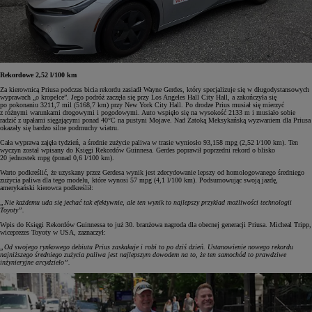
Rekordowe 2,52 l/100 km
Za kierownicą Priusa podczas bicia rekordu zasiadł Wayne Gerdes, który specjalizuje się w długodystansowych
wyprawach „o kropelce”. Jego podróż zaczęła się przy Los Angeles Hall City Hall, a zakończyła się
po pokonaniu 3211,7 mil (5168,7 km) przy New York City Hall. Po drodze Prius musiał się mierzyć
z różnymi warunkami drogowymi i pogodowymi. Auto wspięło się na wysokość 2133 m i musiało sobie
radzić z upałami sięgającymi ponad 40°C na pustyni Mojave. Nad Zatoką Meksykańską wyzwaniem dla Priusa
okazały się bardzo silne podmuchy wiatru.
Cała wyprawa zajęła tydzień, a średnie zużycie paliwa w trasie wyniosło 93,158 mpg (2,52 l/100 km). Ten
wyczyn został wpisany do Księgi Rekordów Guinnesa. Gerdes poprawił poprzedni rekord o blisko
20 jednostek mpg (ponad 0,6 l/100 km).
Warto podkreślić, że uzyskany przez Gerdesa wynik jest zdecydowanie lepszy od homologowanego średniego
zużycia paliwa dla tego modelu, które wynosi 57 mpg (4,1 l/100 km). Podsumowując swoją jazdę,
amerykański kierowca podkreślił:
„Nie każdemu uda się jechać tak efektywnie, ale ten wynik to najlepszy przykład możliwości technologii
Toyoty”.
Wpis do Księgi Rekordów Guinnessa to już 30. branżowa nagroda dla obecnej generacji Priusa. Micheal Tripp,
wiceprezes Toyoty w USA, zaznaczył:
„Od swojego rynkowego debiutu Prius zaskakuje i robi to po dziś dzień. Ustanowienie nowego rekordu
najniższego średniego zużycia paliwa jest najlepszym dowodem na to, że ten samochód to prawdziwe
inżynieryjne arcydzieło”.