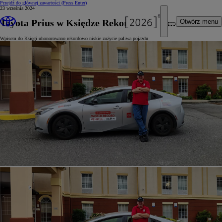
Przejdź do głównej zawartości
(Press Enter)
23 września 2024
Toyota Prius w Księdze Rekordów Guinnessa
Otwórz menu
Wpisem do Księgi uhonorowano rekordowo niskie zużycie paliwa pojazdu