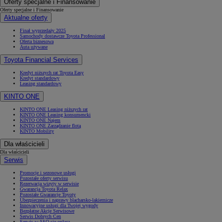
Oferty specjalne i Finansowanie
Oferty specjalne i Finansowanie
Aktualne oferty
Finał wyprzedaży 2025
Samochody dostawcze Toyota Professional
Oferta biznesowa
Auta używane
Toyota Financial Services
Kredyt niższych rat Toyota Easy
Kredyt standardowy
Leasing standardowy
KINTO ONE
KINTO ONE Leasing niższych rat
KINTO ONE Leasing konsumencki
KINTO ONE Najem
KINTO ONE Zarządzanie flotą
KINTO Mobility
Dla właścicieli
Dla właścicieli
Serwis
Promocje i sezonowe usługi
Pozostałe oferty serwisu
Rezerwacja wizyty w serwisie
Gwarancja Toyota Relax
Pozostałe Gwarancje Toyoty
Ubezpieczenia i naprawy blacharsko-lakiernicze
Innowacyjne usługi dla Twojej wygody
Bezpłatne Akcje Serwisowe
Serwis Dobrych Cen
Serwis w ASO się opłaca