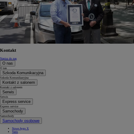
Kontakt
Napisz do nas
O nas
O nas
Szkoda Komunikacyjna
Szkoda Komunikacyjna
Kontakt z salonem
Kontakt z salonem
Serwis
Serwis
Express service
Express service
Samochody
Samochody
Samochody osobowe
Nowe Aygo X
Yaris