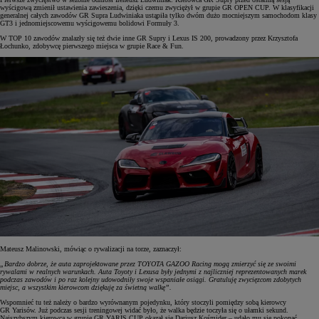
wyścigową zmienił ustawienia zawieszenia, dzięki czemu zwyciężył w grupie GR OPEN CUP. W klasyfikacji
generalnej całych zawodów GR Supra Ludwiniaka ustąpiła tylko dwóm dużo mocniejszym samochodom klasy
GT3 i jednomiejscowemu wyścigowemu bolidowi Formuły 3.
W TOP 10 zawodów znalazły się też dwie inne GR Supry i Lexus IS 200, prowadzony przez Krzysztofa
Łochunko, zdobywcę pierwszego miejsca w grupie Race & Fun.
Mateusz Malinowski, mówiąc o rywalizacji na torze, zaznaczył:
„Bardzo dobrze, że auta zaprojektowane przez TOYOTA GAZOO Racing mogą zmierzyć się ze swoimi
rywalami w realnych warunkach. Auta Toyoty i Lexusa były jednymi z najliczniej reprezentowanych marek
podczas zawodów i po raz kolejny udowodniły swoje wspaniałe osiągi. Gratuluję zwycięzcom zdobytych
miejsc, a wszystkim kierowcom dziękuję za świetną walkę”.
Wspomnieć tu też należy o bardzo wyrównanym pojedynku, który stoczyli pomiędzy sobą kierowcy
GR Yarisów. Już podczas sesji treningowej widać było, że walka będzie toczyła się o ułamki sekund.
Najszybszym kierowcą w grupie GR YARIS CUP okazał się Dariusz Kośmider – udało mu się pokonać