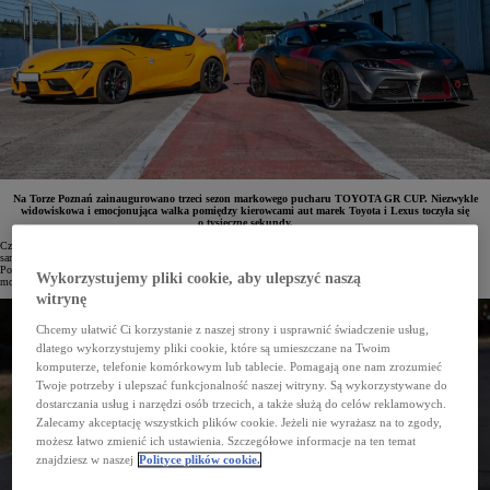
Na Torze Poznań zainaugurowano trzeci sezon markowego pucharu TOYOTA GR CUP. Niezwykle
widowiskowa i emocjonująca walka pomiędzy kierowcami aut marek Toyota i Lexus toczyła się
o tysięczne sekundy.
Czym jest TOYOTA GR CUP? To seria zawodów i wydarzeń stworzona z myślą o miłośnikach sportowych
samochodów marek Toyota i Lexus, a zwłaszcza kultowych modeli z linii GR. TOYOTA GAZOO Racing
Polska organizuje już trzeci sezon tego markowego pucharu łączącego rywalizację ze świata sportów
Wykorzystujemy pliki cookie, aby ulepszyć naszą
motorowych z e-motorsportem i motoryzacyjnymi zlotami.
witrynę
Chcemy ułatwić Ci korzystanie z naszej strony i usprawnić świadczenie usług,
dlatego wykorzystujemy pliki cookie, które są umieszczane na Twoim
komputerze, telefonie komórkowym lub tablecie. Pomagają one nam zrozumieć
Twoje potrzeby i ulepszać funkcjonalność naszej witryny. Są wykorzystywane do
dostarczania usług i narzędzi osób trzecich, a także służą do celów reklamowych.
Zalecamy akceptację wszystkich plików cookie. Jeżeli nie wyrażasz na to zgody,
możesz łatwo zmienić ich ustawienia. Szczegółowe informacje na ten temat
znajdziesz w naszej
Polityce plików cookie.