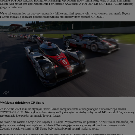
Obecnie TOYOTA GAZOO Racing Polska planuje wprowadzić nowy format rozgrywek w cyklu simracingu.
Celem tych zmian jest upowszechnienie i otworzenie rywalizacji w TOYOTA GR CUP DIGITAL dla większej
grupy uczestników.
Warto też wspomnieć, że wszyscy uczestnicy, kibice oraz fani sportowych i wyczynowych aut marek Toyota
i Lexus mogą się spotykać podczas tradycyjnych motoryzacyjnych spotkań GR ZLOT.
Wyścigowe dziedzictwo GR Supry
27 kwietnia 2024 roku na słynnym Torze Poznań rozegrana została inauguracyjna runda trzeciego sezonu
TOYOTA GR CUP. Niezwykle widowiskową walkę stoczyło pomiędzy sobą ponad 140 zawodników, z mocną
reprezentacją kierowców aut marek Toyota i Lexus.
Na starcie nie zabrakło oczywiście Toyoty GR Supra. Wprowadzony do produkcji w 2019 roku samochód jest
jednym z najbardziej cenionych aut w klasie GT4, osiągając rewelacyjne wyniki na torach całego świata.
Zgodnie z oczekiwaniami to GR Supry były najszybszymi autami marki na torze.
Pierwsze zwycięstwo w sezonie odniósł Ireneusz Ludwiniak. Kierowca GR Supry przed ostatnią sesją