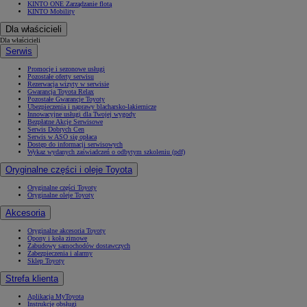
KINTO ONE Zarządzanie flotą
KINTO Mobility
Dla właścicieli
Dla właścicieli
Serwis
Promocje i sezonowe usługi
Pozostałe oferty serwisu
Rezerwacja wizyty w serwisie
Gwarancja Toyota Relax
Pozostałe Gwarancje Toyoty
Ubezpieczenia i naprawy blacharsko-lakiernicze
Innowacyjne usługi dla Twojej wygody
Bezpłatne Akcje Serwisowe
Serwis Dobrych Cen
Serwis w ASO się opłaca
Dostęp do informacji serwisowych
Wykaz wydanych zaświadczeń o odbytym szkoleniu (pdf)
Oryginalne części i oleje Toyota
Oryginalne części Toyoty
Oryginalne oleje Toyoty
Akcesoria
Oryginalne akcesoria Toyoty
Opony i koła zimowe
Zabudowy samochodów dostawczych
Zabezpieczenia i alarmy
Sklep Toyoty
Strefa klienta
Aplikacja MyToyota
Instrukcje obsługi