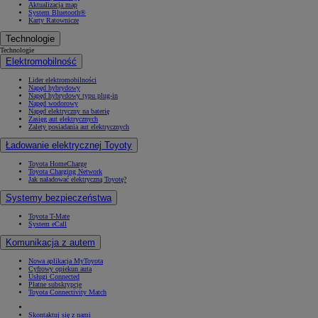
Aktualizacja map
System Bluetooth®
Karty Ratownicze
Technologie
Technologie
Elektromobilność
Lider elektromobilności
Napęd hybrydowy
Napęd hybrydowy typu plug-in
Napęd wodorowy
Napęd elektryczny na baterię
Zasięg aut elektrycznych
Zalety posiadania aut elektrycznych
Ładowanie elektrycznej Toyoty
Toyota HomeCharge
Toyota Charging Network
Jak naładować elektryczną Toyotę?
Systemy bezpieczeństwa
Toyota T-Mate
System eCall
Komunikacja z autem
Nowa aplikacja MyToyota
Cyfrowy opiekun auta
Usługi Connected
Płatne subskrypcje
Toyota Connectivity Match
Skontaktuj się z nami