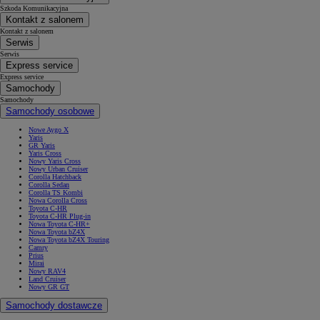
Szkoda Komunikacyjna
Kontakt z salonem
Kontakt z salonem
Serwis
Serwis
Express service
Express service
Samochody
Samochody
Samochody osobowe
Nowe Aygo X
Yaris
GR Yaris
Yaris Cross
Nowy Yaris Cross
Nowy Urban Cruiser
Corolla Hatchback
Corolla Sedan
Corolla TS Kombi
Nowa Corolla Cross
Toyota C-HR
Toyota C-HR Plug-in
Nowa Toyota C-HR+
Nowa Toyota bZ4X
Nowa Toyota bZ4X Touring
Camry
Prius
Mirai
Nowy RAV4
Land Cruiser
Nowy GR GT
Samochody dostawcze