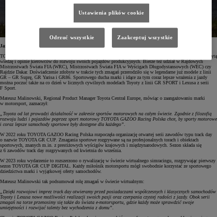
Ustawienia plików cookie
Odrzuć wszystkie
Zaakceptuj wszystkie
Jazda na torze dla każdego
TOYOTA GAZOO Racing od 2015 roku tworzy coraz to lepsze samochody wyczynowe, wykorzystując zdobytą
wiedzę i opinie kierowców do rozwoju swoich pojazdów produkcyjnych. Bierze też udział w Rajdowych
Mistrzostwach Świata FIA (WRC), Mistrzostwach Świata FIA w Wyścigach Długodystansowych (WEC) czy
Rajdzie Dakar. Doświadczenie zdobyte w trakcie tych zmagań przerodziło się w legendarne już modele z linii
GR – GR Suprę, GR Yarisa i GR86. Sportowego ducha marki i idące za tym coraz lepsze wrażenia z jazdy
można poczuć także na co dzień w licznych cywilnych modelach Toyoty z linii GR SPORT i Lexusa z serii
F Sport.
Mateusz Malinowski, Regional Product Manager Toyota Central Europe, mówiąc o zaangażowaniu marki
w motorsport, zaznaczył:
„Toyota od lat prowadzi działalność w zakresie sportów motorowych na całym świecie. Zgodnie z filozofią
rozwoju ludzi i pojazdów poprzez sport motorowy TOYOTA GAZOO Racing Polska chce, by sporty motorowe
i coraz lepsze samochody sportowe były dostępne dla każdego”.
W 2022 roku TOYOTA GAZOO Racing Polska rozpoczęła organizację otwartej serii zawodów typu track day
o nazwie TOYOTA GR CUP. Zmagania sportowe rozgrywane są na profesjonalnych torach i obiektach
sportowych, znanych m.in. z prestiżowych wyścigów krajowych i międzynarodowych. Sezon składa się
z 6 zawodów track day rozgrywanych od kwietnia do września.
W 2023 roku wydarzenie to rozszerzono o rywalizację w świecie wirtualnego simracingu, rozgrywając pierwszy
sezon TOYOTA GR CUP DIGITAL. Każdy miłośnik motorsportu mógł swobodnie korzystać ze sportowego
dziedzictwa marki i wyjątkowej oferty samochodów.
Mateusz Malinowski tak podsumował rolę zmagań w świecie wirtualnym:
„Dzięki rozwojowi imprez track day otwieramy przed posiadaczami współczesnych i klasycznych samochodów
Toyoty i Lexusa nowe możliwości realizacji swoich pasji oraz czerpania czystej radości z jazdy. Obok serii
zmagań na torze przenosimy się także do świata e-motorsportu, gdzie każdy może sprawdzić swoje
umiejętności i rozwijać talenty bez wychodzenia z domu”.