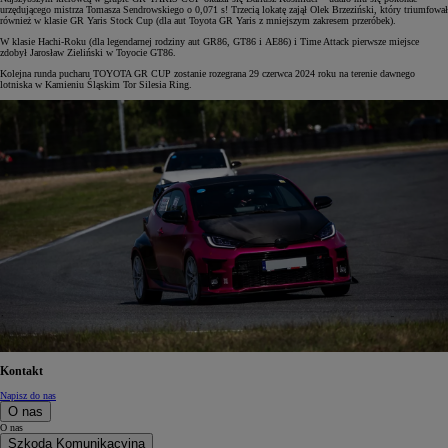
urzędującego mistrza Tomasza Sendrowskiego o 0,071 s! Trzecią lokatę zajął Olek Brzeziński, który triumfował
również w klasie GR Yaris Stock Cup (dla aut Toyota GR Yaris z mniejszym zakresem przeróbek).
W klasie Hachi-Roku (dla legendarnej rodziny aut GR86, GT86 i AE86) i Time Attack pierwsze miejsce
zdobył Jarosław Zieliński w Toyocie GT86.
Kolejna runda pucharu TOYOTA GR CUP zostanie rozegrana 29 czerwca 2024 roku na terenie dawnego
lotniska w Kamieniu Śląskim Tor Silesia Ring.
Kontakt
Napisz do nas
O nas
O nas
Szkoda Komunikacyjna