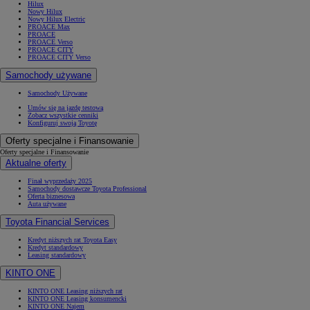
Hilux
Nowy Hilux
Nowy Hilux Electric
PROACE Max
PROACE
PROACE Verso
PROACE CITY
PROACE CITY Verso
Samochody używane
Samochody Używane
Umów się na jazdę testową
Zobacz wszystkie cenniki
Konfiguruj swoją Toyotę
Oferty specjalne i Finansowanie
Oferty specjalne i Finansowanie
Aktualne oferty
Finał wyprzedaży 2025
Samochody dostawcze Toyota Professional
Oferta biznesowa
Auta używane
Toyota Financial Services
Kredyt niższych rat Toyota Easy
Kredyt standardowy
Leasing standardowy
KINTO ONE
KINTO ONE Leasing niższych rat
KINTO ONE Leasing konsumencki
KINTO ONE Najem