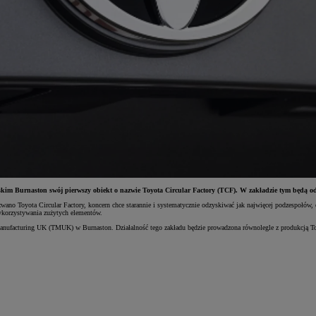
im Burnaston swój pierwszy obiekt o nazwie Toyota Circular Factory (TCF). W zakładzie tym będą odz
no Toyota Circular Factory, koncern chce starannie i systematycznie odzyskiwać jak najwięcej podzespołów, 
ykorzystywania zużytych elementów.
nufacturing UK (TMUK) w Burnaston. Działalność tego zakładu będzie prowadzona równolegle z produkcją Toyo