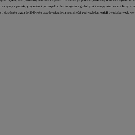
związany z produkcją pojazdów i podzespołów. Jest to zgodne z globalnymi i europejskimi celami firmy w z
misji dwutlenku węgla do 2040 roku oraz do osiągnięcia neutralności pod względem emisji dwutlenku węgla we