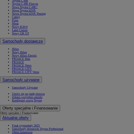
Toyota C-HR
Toyota C-HR Plug-in
Nowa Toyota C-HR+
Nowa Toyota bZ4X
Nowa Toyota bZ4X Touring
Camry
Prius
Mirai
Od
105 300 zł
Nowy RAV4
Land Cruiser
Corolla Hatchback
Nowy GR GT
HYBRID
Samochody dostawcze
Hilux
Nowy Hilux
Nowy Hilux Electric
PROACE Max
PROACE
PROACE Verso
PROACE CITY
PROACE CITY Verso
Samochody używane
Samochody Używane
Umów się na jazdę testową
Zobacz wszystkie cenniki
Konfiguruj swoją Toyotę
Oferty specjalne i Finansowanie
Oferty specjalne i Finansowanie
Aktualne oferty
Finał wyprzedaży 2025
Samochody dostawcze Toyota Professional
Oferta biznesowa