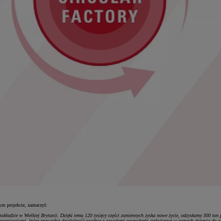
m projekcie, zaznaczył:
ładzie w Wielkiej Brytanii. Dzięki temu 120 tysięcy części zamiennych zyska nowe życie, odzyskamy 300 ton p
rganizacjami, które prowadzą działalność zgodnie z zasadami gospodarki cyrkularnej w ramach dążenia do n