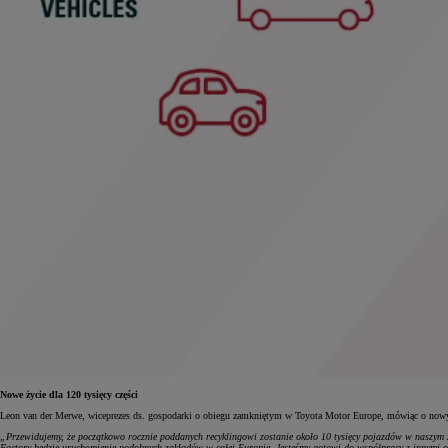
Nowe życie dla 120 tysięcy części
Leon van der Merwe, wiceprezes ds. gospodarki o obiegu zamkniętym w Toyota Motor Europe, mówiąc o nowy
„Przewidujemy, że początkowo rocznie poddanych recyklingowi zostanie około 10 tysięcy pojazdów w naszym zak
Factory będzie uruchomienie podobnych zakładów w całej Europie. Jesteśmy gotowi do współpracy z innymi o