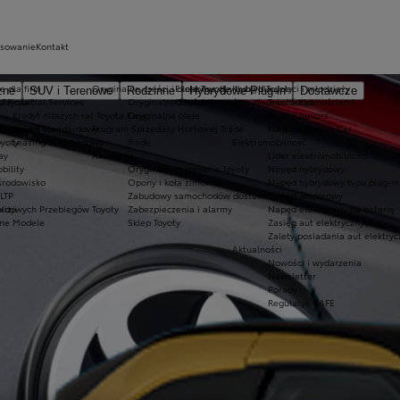
nsowanie
Kontakt
a dla firm
Oryginalne części i oleje Toyoty
Ekobonus dla hybryd Toyoty
Kluby dla dzieci i młodzieży
zne
SUV i Terenowe
Rodzinne
Hybrydowe Plug-in
Dostawcze
 Toyota?
a Financial Services
Oryginalne części
Oferta dla osób z niepełnosprawnościami
Toyota Kids
e
Kredyt niższych rat Toyota Easy
Oryginalne oleje
Toyota Juniors
dstawowej
 Europie
Kredyt standardowy
Program Sprzedaży Hurtowej Trade
Konkurs Dream Car
oyoty
Leasing standardowy
Trade
Elektromobilność
ay
Akcesoria
Lider elektromobilności
bility
Oryginalne akcesoria Toyoty
Napęd hybrydowy
środowisko
Opony i koła zimowe
Napęd hybrydowy typu plug-in
LTP
Zabudowy samochodów dostawczych
Napęd wodorowy
izji
ordowych Przebiegów Toyoty
Zabezpieczenia i alarmy
Napęd elektryczny na baterię
zne Modele
Sklep Toyoty
Zasięg aut elektrycznych
Zalety posiadania aut elektry
Aktualności
Nowości i wydarzenia
Newsletter
Porady
Regulacje CAFE