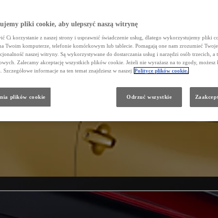
jemy pliki cookie, aby ulepszyć naszą witrynę
ć Ci korzystanie z naszej strony i usprawnić świadczenie usług, dlatego wykorzystujemy pliki co
na Twoim komputerze, telefonie komórkowym lub tablecie. Pomagają one nam zrozumieć Twoje 
cjonalność naszej witryny. Są wykorzystywane do dostarczania usług i narzędzi osób trzecich, a 
wych. Zalecamy akceptację wszystkich plików cookie. Jeżeli nie wyrażasz na to zgody, możesz 
a. Szczegółowe informacje na ten temat znajdziesz w naszej
Polityce plików cookie.
nia plików cookie
Odrzuć wszystkie
Zaakcept