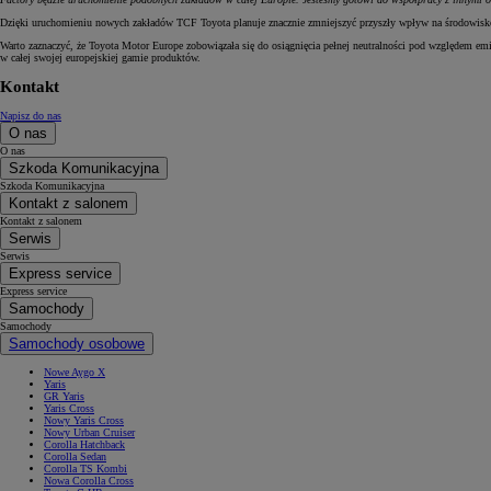
Dzięki uruchomieniu nowych zakładów TCF Toyota planuje znacznie zmniejszyć przyszły wpływ na środowisko 
Warto zaznaczyć, że Toyota Motor Europe zobowiązała się do osiągnięcia pełnej neutralności pod względem e
w całej swojej europejskiej gamie produktów.
Kontakt
Napisz do nas
O nas
O nas
Szkoda Komunikacyjna
Szkoda Komunikacyjna
Kontakt z salonem
Kontakt z salonem
Serwis
Serwis
Express service
Express service
Samochody
Samochody
Samochody osobowe
Nowe Aygo X
Yaris
GR Yaris
Yaris Cross
Nowy Yaris Cross
Nowy Urban Cruiser
Corolla Hatchback
Corolla Sedan
Corolla TS Kombi
Nowa Corolla Cross