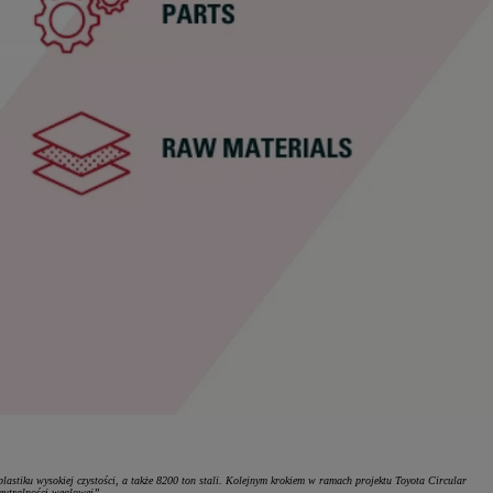
lastiku wysokiej czystości, a także 8200 ton stali. Kolejnym krokiem w ramach projektu Toyota Circular
eutralności węglowej”.