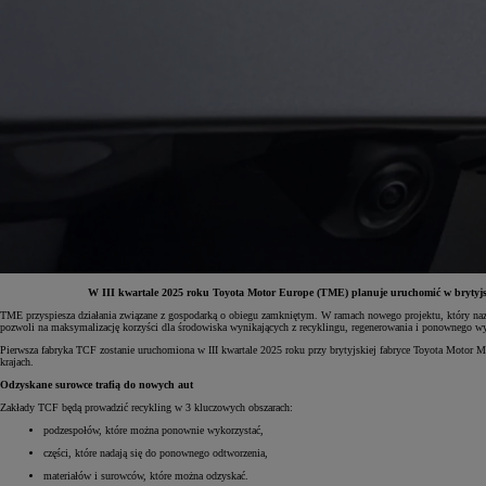
W III kwartale 2025 roku Toyota Motor Europe (TME) planuje uruchomić w brytyjsk
TME przyspiesza działania związane z gospodarką o obiegu zamkniętym. W ramach nowego projektu, który nazwa
pozwoli na maksymalizację korzyści dla środowiska wynikających z recyklingu, regenerowania i ponownego w
Od
81 900 zł
Pierwsza fabryka TCF zostanie uruchomiona w III kwartale 2025 roku przy brytyjskiej fabryce
Toyota Motor Ma
krajach.
Yaris Cross
HYBRID
Odzyskane surowce trafią do nowych aut
Zakłady TCF będą prowadzić recykling w 3 kluczowych obszarach:
podzespołów, które można ponownie wykorzystać,
części, które nadają się do ponownego odtworzenia,
materiałów i surowców, które można odzyskać.