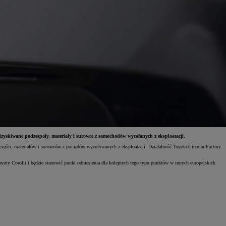
yskiwane podzespoły, materiały i surowce z samochodów wycofanych z eksploatacji.
części, materiałów i surowców z pojazdów wycofywanych z eksploatacji. Działalność Toyota Circular Factory
ty Corolli i będzie stanowić punkt odniesienia dla kolejnych tego typu punktów w innych europejskich