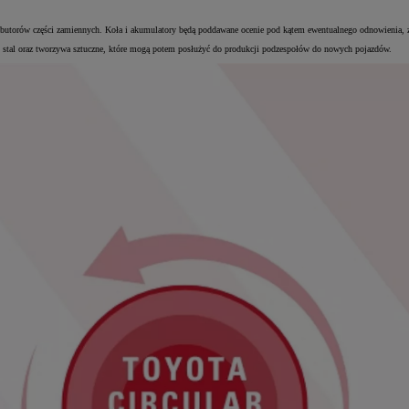
ystrybutorów części zamiennych. Koła i akumulatory będą poddawane ocenie pod kątem ewentualnego odnowienia,
 stal oraz tworzywa sztuczne, które mogą potem posłużyć do produkcji podzespołów do nowych pojazdów.