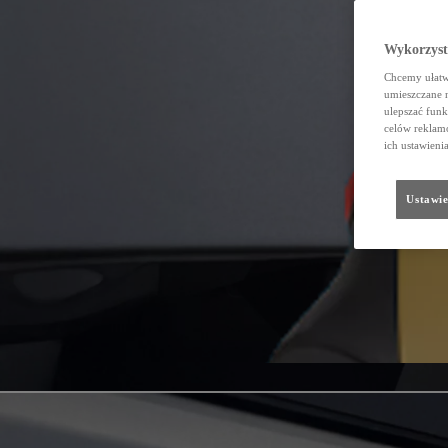
Wykorzystu
Chcemy ułatwi
umieszczane 
ulepszać funk
celów reklamo
ich ustawieni
Ustawie