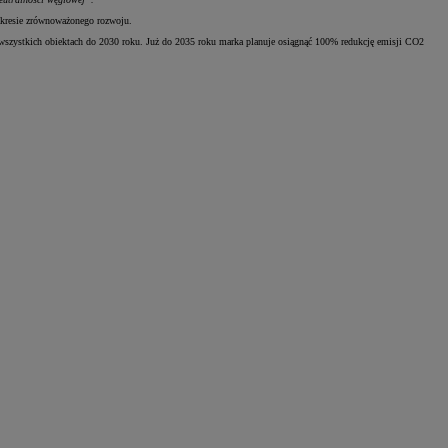
akresie zrównoważonego rozwoju.
 wszystkich obiektach do 2030 roku. Już do 2035 roku marka planuje osiągnąć 100% redukcję emisji CO2