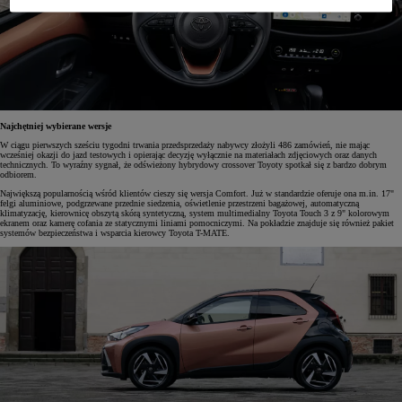
Najchętniej wybierane wersje
W ciągu pierwszych sześciu tygodni trwania przedsprzedaży nabywcy złożyli 486 zamówień, nie mając
wcześniej okazji do jazd testowych i opierając decyzję wyłącznie na materiałach zdjęciowych oraz danych
technicznych. To wyraźny sygnał, że odświeżony hybrydowy crossover Toyoty spotkał się z bardzo dobrym
odbiorem.
Największą popularnością wśród klientów cieszy się wersja Comfort. Już w standardzie oferuje ona m.in. 17"
felgi aluminiowe, podgrzewane przednie siedzenia, oświetlenie przestrzeni bagażowej, automatyczną
klimatyzację, kierownicę obszytą skórą syntetyczną, system multimedialny Toyota Touch 3 z 9" kolorowym
ekranem oraz kamerę cofania ze statycznymi liniami pomocniczymi. Na pokładzie znajduje się również pakiet
systemów bezpieczeństwa i wsparcia kierowcy Toyota T-MATE.