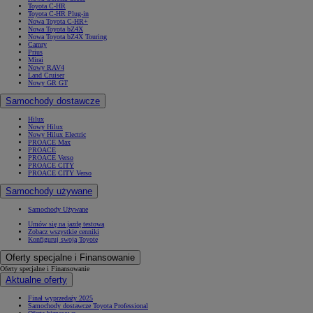
Toyota C-HR
Toyota C-HR Plug-in
Nowa Toyota C-HR+
Nowa Toyota bZ4X
Nowa Toyota bZ4X Touring
Camry
Prius
Mirai
Nowy RAV4
Land Cruiser
Nowy GR GT
Samochody dostawcze
Hilux
Nowy Hilux
Nowy Hilux Electric
PROACE Max
PROACE
PROACE Verso
PROACE CITY
PROACE CITY Verso
Samochody używane
Samochody Używane
Umów się na jazdę testową
Zobacz wszystkie cenniki
Konfiguruj swoją Toyotę
Oferty specjalne i Finansowanie
Oferty specjalne i Finansowanie
Aktualne oferty
Finał wyprzedaży 2025
Samochody dostawcze Toyota Professional