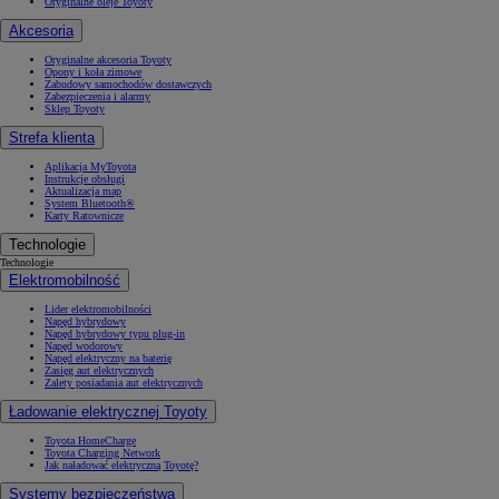
Oryginalne oleje Toyoty
Akcesoria
Oryginalne akcesoria Toyoty
Opony i koła zimowe
Zabudowy samochodów dostawczych
Zabezpieczenia i alarmy
Sklep Toyoty
Strefa klienta
Aplikacja MyToyota
Instrukcje obsługi
Aktualizacja map
System Bluetooth®
Karty Ratownicze
Technologie
Technologie
Elektromobilność
Lider elektromobilności
Napęd hybrydowy
Napęd hybrydowy typu plug-in
Napęd wodorowy
Napęd elektryczny na baterię
Zasięg aut elektrycznych
Zalety posiadania aut elektrycznych
Ładowanie elektrycznej Toyoty
Toyota HomeCharge
Toyota Charging Network
Jak naładować elektryczną Toyotę?
Systemy bezpieczeństwa