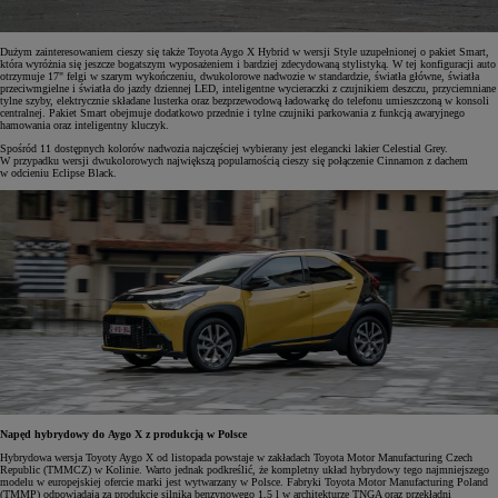
Dużym zainteresowaniem cieszy się także Toyota Aygo X Hybrid w wersji Style uzupełnionej o pakiet Smart,
która wyróżnia się jeszcze bogatszym wyposażeniem i bardziej zdecydowaną stylistyką. W tej konfiguracji auto
otrzymuje 17" felgi w szarym wykończeniu, dwukolorowe nadwozie w standardzie, światła główne, światła
przeciwmgielne i światła do jazdy dziennej LED, inteligentne wycieraczki z czujnikiem deszczu, przyciemniane
tylne szyby, elektrycznie składane lusterka oraz bezprzewodową ładowarkę do telefonu umieszczoną w konsoli
centralnej. Pakiet Smart obejmuje dodatkowo przednie i tylne czujniki parkowania z funkcją awaryjnego
hamowania oraz inteligentny kluczyk.
Spośród 11 dostępnych kolorów nadwozia najczęściej wybierany jest elegancki lakier Celestial Grey.
W przypadku wersji dwukolorowych największą popularnością cieszy się połączenie Cinnamon z dachem
w odcieniu Eclipse Black.
Napęd hybrydowy do Aygo X z produkcją w Polsce
Hybrydowa wersja Toyoty Aygo X od listopada powstaje w zakładach Toyota Motor Manufacturing Czech
Republic (TMMCZ) w Kolinie. Warto jednak podkreślić, że kompletny układ hybrydowy tego najmniejszego
modelu w europejskiej ofercie marki jest wytwarzany w Polsce. Fabryki Toyota Motor Manufacturing Poland
(TMMP) odpowiadają za produkcję silnika benzynowego 1,5 l w architekturze TNGA oraz przekładni