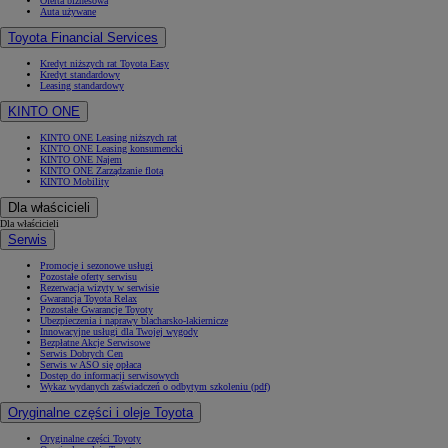
Oferta biznesowa
Auta używane
Toyota Financial Services
Kredyt niższych rat Toyota Easy
Kredyt standardowy
Leasing standardowy
KINTO ONE
KINTO ONE Leasing niższych rat
KINTO ONE Leasing konsumencki
KINTO ONE Najem
KINTO ONE Zarządzanie flotą
KINTO Mobility
Dla właścicieli
Dla właścicieli
Serwis
Promocje i sezonowe usługi
Pozostałe oferty serwisu
Rezerwacja wizyty w serwisie
Gwarancja Toyota Relax
Pozostałe Gwarancje Toyoty
Ubezpieczenia i naprawy blacharsko-lakiernicze
Innowacyjne usługi dla Twojej wygody
Bezpłatne Akcje Serwisowe
Serwis Dobrych Cen
Serwis w ASO się opłaca
Dostęp do informacji serwisowych
Wykaz wydanych zaświadczeń o odbytym szkoleniu (pdf)
Oryginalne części i oleje Toyota
Oryginalne części Toyoty