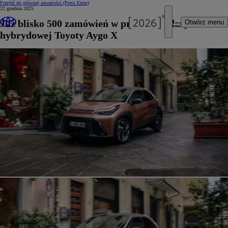
Przejdź do głównej zawartości
(Press Enter)
22 grudnia 2025
Już blisko 500 zamówień w przedsprzedaży
Otwórz menu
hybrydowej Toyoty Aygo X