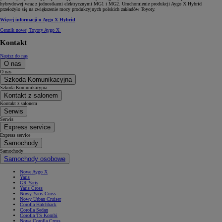
hybrydowej wraz z jednostkami elektrycznymi MG1 i MG2. Uruchomienie produkcji Aygo X Hybrid
przełożyło się na zwiększenie mocy produkcyjnych polskich zakładów Toyoty.
Więcej informacji o Aygo X Hybrid
Cennik nowej Toyoty Aygo X
Kontakt
Napisz do nas
O nas
O nas
Szkoda Komunikacyjna
Szkoda Komunikacyjna
Kontakt z salonem
Kontakt z salonem
Serwis
Serwis
Express service
Express service
Samochody
Samochody
Samochody osobowe
Nowe Aygo X
Yaris
GR Yaris
Yaris Cross
Nowy Yaris Cross
Nowy Urban Cruiser
Corolla Hatchback
Corolla Sedan
Corolla TS Kombi
Nowa Corolla Cross