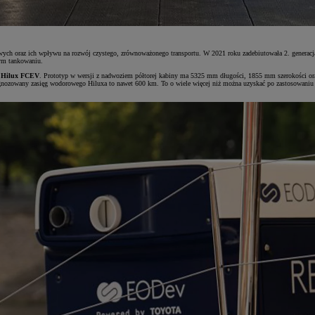
rowych oraz ich wpływu na rozwój czystego, zrównoważonego transportu. W 2021 roku zadebiutowała 2. gener
nym tankowaniu.
 Hilux FCEV
. Prototyp w wersji z nadwoziem półtorej kabiny ma 5325 mm długości, 1855 mm szerokości or
rognozowany zasięg wodorowego Hiluxa to nawet 600 km. To o wiele więcej niż można uzyskać po zastosowaniu 