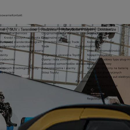
nsowanie
Kontakt
a dla firm
Oryginalne części i oleje Toyoty
Ekobonus dla hybryd Toyoty
Kluby dla dzieci i młodzieży
zne
SUV i Terenowe
Rodzinne
Hybrydowe Plug-in
Dostawcze
 Toyota?
a Financial Services
Oryginalne części
Oferta dla osób z niepełnosprawnościami
Toyota Kids
e
Kredyt niższych rat Toyota Easy
Oryginalne oleje
Toyota Juniors
dstawowej
 Europie
Kredyt standardowy
Program Sprzedaży Hurtowej Trade
Konkurs Dream Car
oyoty
Leasing standardowy
Trade
Elektromobilność
ay
Akcesoria
Lider elektromobilności
bility
Oryginalne akcesoria Toyoty
Napęd hybrydowy
środowisko
Opony i koła zimowe
Napęd hybrydowy typu plug-in
LTP
Zabudowy samochodów dostawczych
Napęd wodorowy
izji
ordowych Przebiegów Toyoty
Zabezpieczenia i alarmy
Napęd elektryczny na baterię
zne Modele
Sklep Toyoty
Zasięg aut elektrycznych
Zalety posiadania aut elektry
Aktualności
Nowości i wydarzenia
Newsletter
Porady
Regulacje CAFE