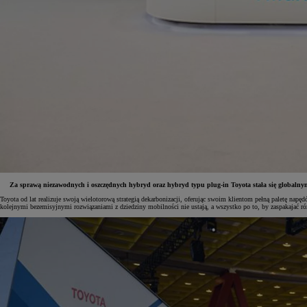
Za sprawą niezawodnych i oszczędnych hybryd oraz hybryd typu plug-in Toyota stała się globalnym 
Toyota od lat realizuje swoją wielotorową strategią dekarbonizacji, oferując swoim klientom pełną paletę na
kolejnymi bezemisyjnymi rozwiązaniami z dziedziny mobilności nie ustają, a wszystko po to, by zaspakajać ró
Od
81 900 zł
Yaris Cross
HYBRID