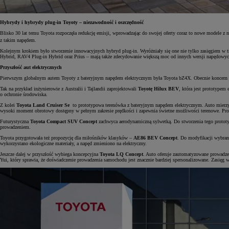
Hybrydy i hybrydy plug-in Toyoty – niezawodność i oszczędność
Blisko 30 lat temu Toyota rozpoczęła redukcję emisji, wprowadzając do swojej oferty coraz to nowe modele z
z takim napędem.
Kolejnym krokiem było stworzenie innowacyjnych hybryd plug-in. Wyróżniały się one nie tylko zasięgiem w try
Hybrid, RAV4 Plug-in Hybrid oraz Prius – mają także zdecydowanie większą moc od innych wersji napędowyc
Przyszłość aut elektrycznych
Pierwszym globalnym autem Toyoty z bateryjnym napędem elektrycznym była Toyota bZ4X. Obecnie koncern in
Tak na przykład inżynierowie z Australii i Tajlandii
zaprojektowali
Toyotę Hilux BEV
, która jest prototypem
o ochronie środowiska.
Z kolei
Toyota Land Cruiser Se
to prototypowa terenówka z bateryjnym napędem elektrycznym. Auto mierzy
wysoki moment obrotowy dostępny w pełnym zakresie prędkości i zapewnia świetne możliwości terenowe. Prototy
Futurystyczna
Toyota Compact SUV Concept
zachwyca aerodynamiczną sylwetką. Do stworzenia tego proto
prowadzeniem.
Toyota przygotowała też propozycję dla miłośników klasyków –
AE86 BEV Concept
. Do modyfikacji wybran
wykorzystano ekologiczne materiały, a napęd zmieniono na elektryczny.
Jeszcze dalej w przyszłość wybiega koncepcyjna
Toyota LQ Concept
. Auto oferuje zautomatyzowane prowadzen
Yui, który sprawia, że doświadczenie prowadzenia samochodu jest znacznie bardziej spersonalizowane. Zasię