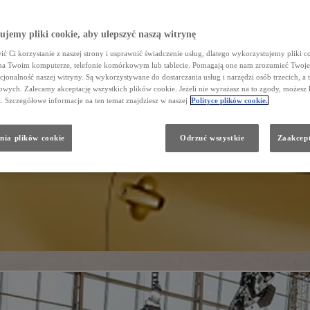
jemy pliki cookie, aby ulepszyć naszą witrynę
ć Ci korzystanie z naszej strony i usprawnić świadczenie usług, dlatego wykorzystujemy pliki co
na Twoim komputerze, telefonie komórkowym lub tablecie. Pomagają one nam zrozumieć Twoje 
cjonalność naszej witryny. Są wykorzystywane do dostarczania usług i narzędzi osób trzecich, a 
wych. Zalecamy akceptację wszystkich plików cookie. Jeżeli nie wyrażasz na to zgody, możesz 
a. Szczegółowe informacje na ten temat znajdziesz w naszej
Polityce plików cookie.
nia plików cookie
Odrzuć wszystkie
Zaakcept