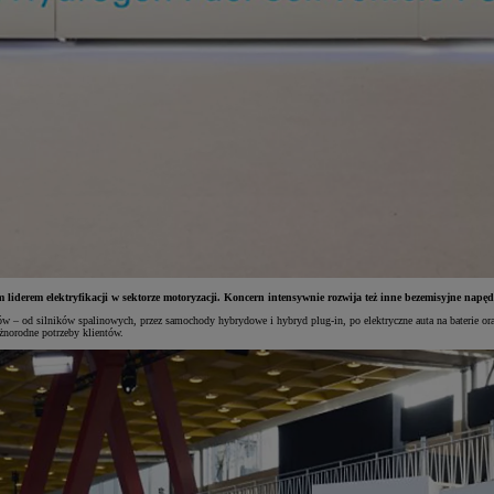
liderem elektryfikacji w sektorze motoryzacji. Koncern intensywnie rozwija też inne bezemisyjne nap
pędów – od silników spalinowych, przez samochody hybrydowe i hybryd plug-in, po elektryczne auta na baterie 
żnorodne potrzeby klientów.