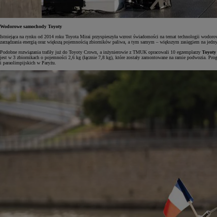
Wodorowe samochody Toyoty
Istniejąca na rynku od 2014 roku Toyota Mirai przyspieszyła wzrost świadomości na temat technologii wodo
Od
105 300 zł
zarządzania energią oraz większą pojemnością zbiorników paliwa, a tym samym – większym zasięgiem na jed
Podobne rozwiązania trafiły już do Toyoty Crown, a inżynierowie z TMUK opracowali 10 egzemplarzy
Toyoty
Corolla Hatchback
jest w 3 zbiornikach o pojemności 2,6 kg (łącznie 7,8 kg), które zostały zamontowane na ramie podwozia. P
HYBRID
i paraolimpijskich w Paryżu.