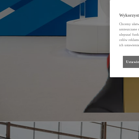
Wykorzystu
Chcemy ułatwi
umieszczane 
ulepszać funk
celów reklamo
ich ustawieni
Ustawie