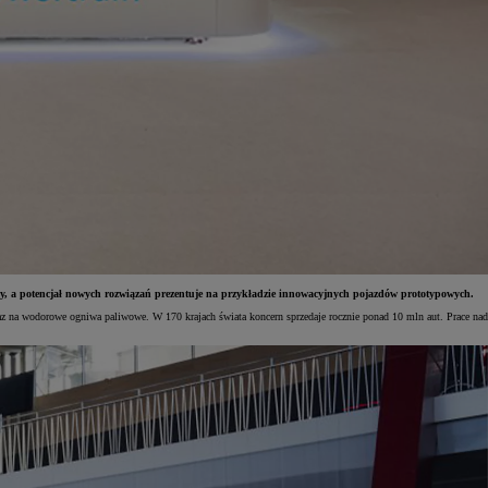
ędy, a potencjał nowych rozwiązań prezentuje na przykładzie innowacyjnych pojazdów prototypowych.
oraz na wodorowe ogniwa paliwowe. W 170 krajach świata koncern sprzedaje rocznie ponad 10 mln aut. Prace nad