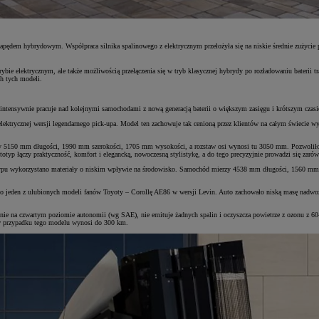
 napędem hybrydowym. Współpraca silnika spalinowego z elektrycznym przełożyła się na niskie średnie zużycie
bie elektrycznym, ale także możliwością przełączenia się w tryb klasycznej hybrydy po rozładowaniu baterii 
h tych modeli.
tensywnie pracuje nad kolejnymi samochodami z nową generacją baterii o większym zasięgu i krótszym czasi
 elektrycznej wersji legendarnego pick-upa. Model ten zachowuje tak cenioną przez klientów na całym świecie w
 5150 mm długości, 1990 mm szerokości, 1705 mm wysokości, a rozstaw osi wynosi tu 3050 mm. Pozwoliło to
p łączy praktyczność, komfort i elegancką, nowoczesną stylistykę, a do tego precyzyjnie prowadzi się zarówno
typu wykorzystano materiały o niskim wpływie na środowisko. Samochód mierzy 4538 mm długości, 1560 mm 
o jeden z ulubionych modeli fanów Toyoty – Corollę AE86 w wersji Levin. Auto zachowało niską masę nadwoz
ie na czwartym poziomie autonomii (wg SAE), nie emituje żadnych spalin i oczyszcza powietrze z ozonu z 60-p
g w przypadku tego modelu wynosi do 300 km.