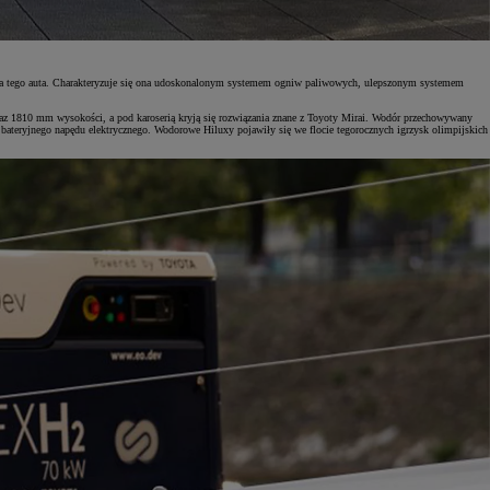
acja tego auta. Charakteryzuje się ona udoskonalonym systemem ogniw paliwowych, ulepszonym systemem
az 1810 mm wysokości, a pod karoserią kryją się rozwiązania znane z Toyoty Mirai. Wodór przechowywany
bateryjnego napędu elektrycznego. Wodorowe Hiluxy pojawiły się we flocie tegorocznych igrzysk olimpijskich