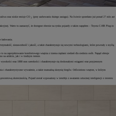
 paliwa oraz niskie emisje CO
(przy zachowaniu dużego zasięgu). Na świecie sprzedano już ponad 27 mln aut
2
trakcyjnej. Warto tu zaznaczyć, że dostępne obecnie na rynku pojazdy z takim napędem – Toyota C-HR Plug-in
e ładowania.
ytrzymałość, niezawodność i jakość, a także charakteryzuje się nowymi technologiami, które powstały z myślą
 na zaprojektowanie komfortowego wnętrza z trzema rzędami siedzeń dla siedmiu osób. Napęd oferuje
 na asfalcie, jak i w trudnym terenie.
wysokości oraz 1888 mm szerokości i charakteryzuje się doskonałymi osiągami oraz przyjemnym
ia i charakterystyczne wyważenie, a także manualną skrzynię biegów. Odświeżono wnętrze, w którym
rocentową skutecznością. Pojazd został wyposażony w interfejs z awatarem sztucznej inteligencji o imieniu