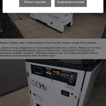
Odrzuć wszystkie
Zaakceptuj wszystkie
Matthew Callachor, prezes i dyrektor generalny Toyota Australia, mówiąc o strategii firmy, podkreślił:
„Toyota jest od lat zaangażowana w rozwój gospodarki wodorowej w Australii. Wpisuje się to w naszą
wielotorową strategię dekarbonizacji opartą na różnych nisko- i bezemisyjnych rozwiązaniach dla
motoryzacji, energetyki i przemysłu. Technologie wodorowe, które dostarczamy australijskim klientom,
przyspieszą proces ograniczania emisji dwutlenku węgla”.