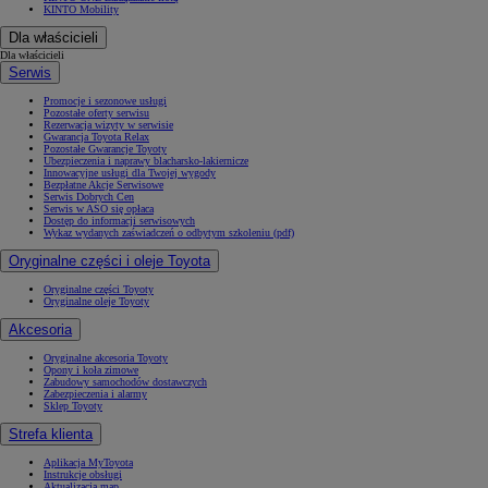
KINTO Mobility
Dla właścicieli
Dla właścicieli
Serwis
Promocje i sezonowe usługi
Pozostałe oferty serwisu
Rezerwacja wizyty w serwisie
Gwarancja Toyota Relax
Pozostałe Gwarancje Toyoty
Ubezpieczenia i naprawy blacharsko-lakiernicze
Innowacyjne usługi dla Twojej wygody
Bezpłatne Akcje Serwisowe
Serwis Dobrych Cen
Serwis w ASO się opłaca
Dostęp do informacji serwisowych
Wykaz wydanych zaświadczeń o odbytym szkoleniu (pdf)
Oryginalne części i oleje Toyota
Oryginalne części Toyoty
Oryginalne oleje Toyoty
Akcesoria
Oryginalne akcesoria Toyoty
Opony i koła zimowe
Zabudowy samochodów dostawczych
Zabezpieczenia i alarmy
Sklep Toyoty
Strefa klienta
Aplikacja MyToyota
Instrukcje obsługi
Aktualizacja map