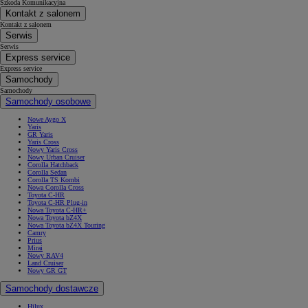
Szkoda Komunikacyjna
Kontakt z salonem
Kontakt z salonem
Serwis
Serwis
Express service
Express service
Samochody
Samochody
Samochody osobowe
Nowe Aygo X
Yaris
GR Yaris
Yaris Cross
Nowy Yaris Cross
Nowy Urban Cruiser
Corolla Hatchback
Corolla Sedan
Corolla TS Kombi
Nowa Corolla Cross
Toyota C-HR
Toyota C-HR Plug-in
Nowa Toyota C-HR+
Nowa Toyota bZ4X
Nowa Toyota bZ4X Touring
Camry
Prius
Mirai
Nowy RAV4
Land Cruiser
Nowy GR GT
Samochody dostawcze
Hilux