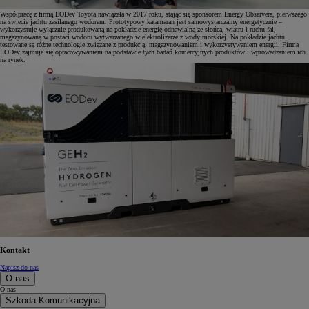
Współpracę z firmą EODev Toyota nawiązała w 2017 roku, stając się sponsorem Energy Observera, pierwszego
na świecie jachtu zasilanego wodorem. Prototypowy katamaran jest samowystarczalny energetycznie –
wykorzystuje wyłącznie produkowaną na pokładzie energię odnawialną ze słońca, wiatru i ruchu fal,
magazynowaną w postaci wodoru wytwarzanego w elektrolizerze z wody morskiej. Na pokładzie jachtu
testowane są różne technologie związane z produkcją, magazynowaniem i wykorzystywaniem energii. Firma
EODev zajmuje się opracowywaniem na podstawie tych badań komercyjnych produktów i wprowadzaniem ich
na rynek.
Kontakt
Napisz do nas
O nas
O nas
Szkoda Komunikacyjna