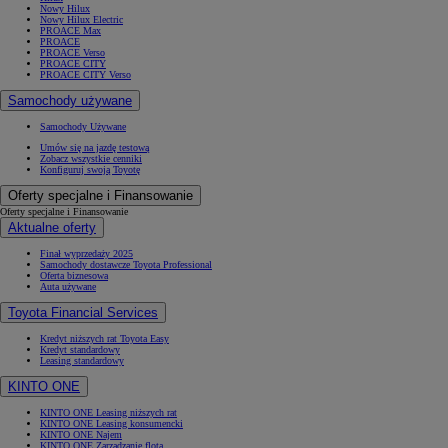
Nowy Hilux
Nowy Hilux Electric
PROACE Max
PROACE
PROACE Verso
PROACE CITY
PROACE CITY Verso
Samochody używane
Samochody Używane
Umów się na jazdę testową
Zobacz wszystkie cenniki
Konfiguruj swoją Toyotę
Oferty specjalne i Finansowanie
Oferty specjalne i Finansowanie
Aktualne oferty
Finał wyprzedaży 2025
Samochody dostawcze Toyota Professional
Oferta biznesowa
Auta używane
Toyota Financial Services
Kredyt niższych rat Toyota Easy
Kredyt standardowy
Leasing standardowy
KINTO ONE
KINTO ONE Leasing niższych rat
KINTO ONE Leasing konsumencki
KINTO ONE Najem
KINTO ONE Zarządzanie flotą