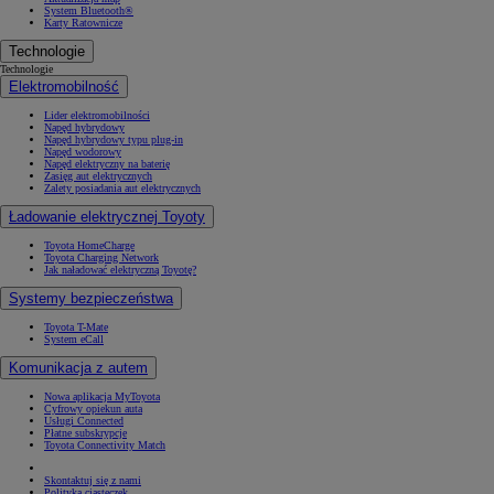
System Bluetooth®
Karty Ratownicze
Technologie
Technologie
Elektromobilność
Lider elektromobilności
Napęd hybrydowy
Napęd hybrydowy typu plug-in
Napęd wodorowy
Napęd elektryczny na baterię
Zasięg aut elektrycznych
Zalety posiadania aut elektrycznych
Ładowanie elektrycznej Toyoty
Toyota HomeCharge
Toyota Charging Network
Jak naładować elektryczną Toyotę?
Systemy bezpieczeństwa
Toyota T-Mate
System eCall
Komunikacja z autem
Nowa aplikacja MyToyota
Cyfrowy opiekun auta
Usługi Connected
Płatne subskrypcje
Toyota Connectivity Match
Skontaktuj się z nami
Polityka ciasteczek