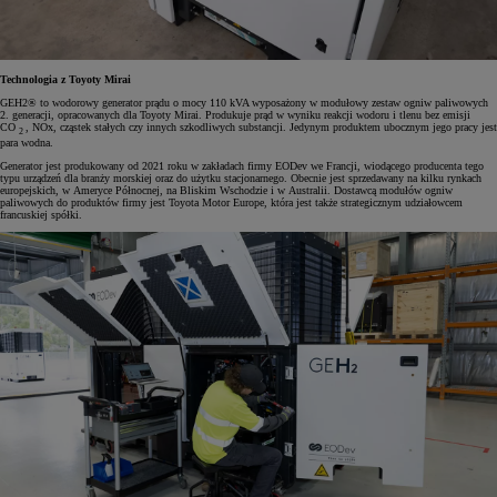
Technologia z Toyoty Mirai
GEH2® to wodorowy generator prądu o mocy 110 kVA wyposażony w modułowy zestaw ogniw paliwowych
2. generacji, opracowanych dla Toyoty Mirai. Produkuje prąd w wyniku reakcji wodoru i tlenu bez emisji
CO
, NOx, cząstek stałych czy innych szkodliwych substancji. Jedynym produktem ubocznym jego pracy jest
2
para wodna.
Generator jest produkowany od 2021 roku w zakładach firmy EODev we Francji, wiodącego producenta tego
typu urządzeń dla branży morskiej oraz do użytku stacjonarnego. Obecnie jest sprzedawany na kilku rynkach
europejskich, w Ameryce Północnej, na Bliskim Wschodzie i w Australii. Dostawcą modułów ogniw
paliwowych do produktów firmy jest Toyota Motor Europe, która jest także strategicznym udziałowcem
francuskiej spółki.