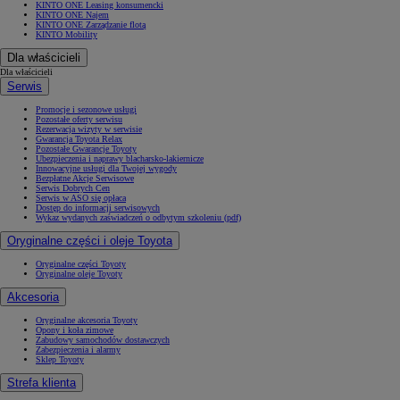
KINTO ONE Leasing konsumencki
KINTO ONE Najem
KINTO ONE Zarządzanie flotą
KINTO Mobility
Dla właścicieli
Dla właścicieli
Serwis
Promocje i sezonowe usługi
Pozostałe oferty serwisu
Rezerwacja wizyty w serwisie
Gwarancja Toyota Relax
Pozostałe Gwarancje Toyoty
Ubezpieczenia i naprawy blacharsko-lakiernicze
Innowacyjne usługi dla Twojej wygody
Bezpłatne Akcje Serwisowe
Serwis Dobrych Cen
Serwis w ASO się opłaca
Dostęp do informacji serwisowych
Wykaz wydanych zaświadczeń o odbytym szkoleniu (pdf)
Oryginalne części i oleje Toyota
Oryginalne części Toyoty
Oryginalne oleje Toyoty
Akcesoria
Oryginalne akcesoria Toyoty
Opony i koła zimowe
Zabudowy samochodów dostawczych
Zabezpieczenia i alarmy
Sklep Toyoty
Strefa klienta