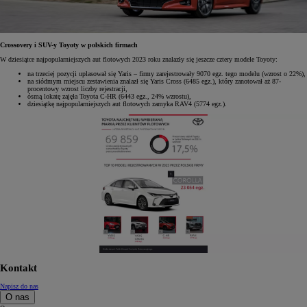
Crossovery i SUV-y Toyoty w polskich firmach
W dziesiątce najpopularniejszych aut flotowych 2023 roku znalazły się jeszcze cztery modele Toyoty:
na trzeciej pozycji uplasował się Yaris – firmy zarejestrowały 9070 egz. tego modelu (wzrost o 22%),
na siódmym miejscu zestawienia znalazł się Yaris Cross (6485 egz.), który zanotował aż 87-
procentowy wzrost liczby rejestracji,
ósmą lokatę zajęła Toyota C-HR (6443 egz., 24% wzrostu),
dziesiątkę najpopularniejszych aut flotowych zamyka RAV4 (5774 egz.).
Kontakt
Napisz do nas
O nas