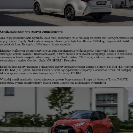
Corolla najchętniej wybieranym autem firmowym
Analizując podsumowanie wyników 2023 roku, zobaczymy, że w czołowej dziesiątce aut flotowych znalazło się
aż pięć modeli Toyoty. Niekwestionowanym liderem rynku była Corolla – aż 23 054 egz. tego modelu trafiło
do polskich firm. To wynik o 24% lepszy niż rok wcześniej.
Dlaczego właśnie ten pojazd cieszył się tak dużą popularnością wśród klientów flotowych? Firmy doceniły
atrakcyjne warunki zakupu i finansowania auta, a także szerokie możliwości konfiguracji. Corolla to samochód
oferowany w trzech wersjach nadwoziowych – Hatchback, Sedan i TS Kombi, a także w pięciu wersjach
wyposażenia – Active, Comfort, Style, GR SPORT i Executive.
Dodać do tego należy oszczędne i niezawodne napędy hybrydowe piątej generacji o mocy 140 KM (1.8 Hybrid)
lub 196 KM (2.0 Hybrid Dynamic Force), w które są wyposażone te pojazdy. Dodatkowo Sedan jest dostępny
także ze sprawdzonym silnikiem benzynowym 1.5 o mocy 125 KM.
W każdej wersji standardem są też najnowsze systemy bezpieczeństwa i wsparcia kierowcy Toyota T-MATE,
nowoczesny system multimedialny Toyota Smart Connect czy klimatyzacja dwustrefowa.