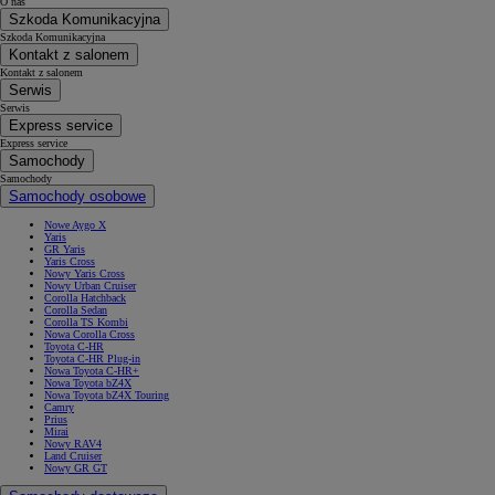
O nas
Szkoda Komunikacyjna
Szkoda Komunikacyjna
Kontakt z salonem
Kontakt z salonem
Serwis
Serwis
Express service
Express service
Samochody
Samochody
Samochody osobowe
Nowe Aygo X
Yaris
GR Yaris
Yaris Cross
Nowy Yaris Cross
Nowy Urban Cruiser
Corolla Hatchback
Corolla Sedan
Corolla TS Kombi
Nowa Corolla Cross
Toyota C-HR
Toyota C-HR Plug-in
Nowa Toyota C-HR+
Nowa Toyota bZ4X
Nowa Toyota bZ4X Touring
Camry
Prius
Mirai
Nowy RAV4
Land Cruiser
Nowy GR GT