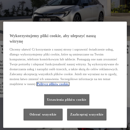
Wykorzystujemy pliki cookie, aby ulepszyć naszą
witrynę
W 2023 roku Toyota była najchętniej wybieraną marką przez klientów flotowych. Firmy zarejestrowały
łącznie 69 859 osobowych i dostawczych pojazdów japońskiego koncernu. Największą popularnością
Chcemy ułatwić Ci korzystanie z naszej strony i usprawnić świadczenie usług,
wśród kupujących cieszyła się Corolla. W Top10 rynku flotowego w Polsce znalazło się aż pięć modeli
dlatego wykorzystujemy pliki cookie, które są umieszczane na Twoim
Toyoty.
komputerze, telefonie komórkowym lub tablecie. Pomagają one nam zrozumieć
W 2023 roku firmy zarejestrowały 69 859 samochodów osobowych i dostawczych Toyoty – więcej niż dwie
Twoje potrzeby i ulepszać funkcjonalność naszej witryny. Są wykorzystywane do
kolejne marki w zestawieniu razem wzięte. Toyota poprawiła swój wynik aż o 29%! Japońska marka umocniła
się na pozycji lidera, a jej udział w rynku wzrósł do 17,5%.
dostarczania usług i narzędzi osób trzecich, a także służą do celów reklamowych.
Zalecamy akceptację wszystkich plików cookie. Jeżeli nie wyrażasz na to zgody,
Mirosław Sochacki, Corporate Sales Senior Manager w Toyota Central Europe, podsumowując ubiegłoroczne
wyniki, podkreślił:
możesz łatwo zmienić ich ustawienia. Szczegółowe informacje na ten temat
„Bardzo nas cieszy niesłabnące zainteresowanie polskich firm naszymi nowoczesnymi, oszczędnymi
znajdziesz w naszej
Polityce plików cookie.
i niskoemisyjnymi samochodami. Nieustannie uważnie analizujemy rynek i dokładamy wszelkich starań,
by oferować naszym partnerom auta, jakich potrzebują. Dzięki zaufaniu naszych klientów kolejny rok
kończymy na pozycji lidera rynku, a Corolla stała się synonimem auta flotowego”
.
Ustawienia plików cookie
Odrzuć wszystkie
Zaakceptuj wszystkie