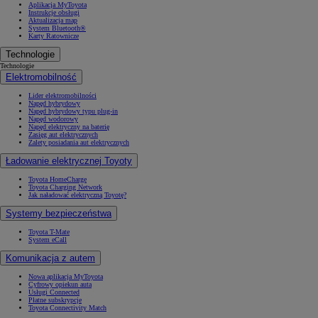
Aplikacja MyToyota
Instrukcje obsługi
Aktualizacja map
System Bluetooth®
Karty Ratownicze
Technologie
Technologie
Elektromobilność
Lider elektromobilności
Napęd hybrydowy
Napęd hybrydowy typu plug-in
Napęd wodorowy
Napęd elektryczny na baterię
Zasięg aut elektrycznych
Zalety posiadania aut elektrycznych
Ładowanie elektrycznej Toyoty
Toyota HomeCharge
Toyota Charging Network
Jak naładować elektryczną Toyotę?
Systemy bezpieczeństwa
Toyota T-Mate
System eCall
Komunikacja z autem
Nowa aplikacja MyToyota
Cyfrowy opiekun auta
Usługi Connected
Płatne subskrypcje
Toyota Connectivity Match