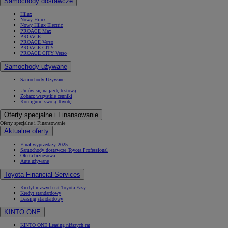
Samochody dostawcze
Hilux
Nowy Hilux
Nowy Hilux Electric
PROACE Max
PROACE
PROACE Verso
PROACE CITY
PROACE CITY Verso
Samochody używane
Samochody Używane
Umów się na jazdę testową
Zobacz wszystkie cenniki
Konfiguruj swoją Toyotę
Oferty specjalne i Finansowanie
Oferty specjalne i Finansowanie
Aktualne oferty
Finał wyprzedaży 2025
Samochody dostawcze Toyota Professional
Oferta biznesowa
Auta używane
Toyota Financial Services
Kredyt niższych rat Toyota Easy
Kredyt standardowy
Leasing standardowy
KINTO ONE
KINTO ONE Leasing niższych rat