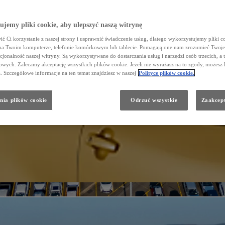
jemy pliki cookie, aby ulepszyć naszą witrynę
ć Ci korzystanie z naszej strony i usprawnić świadczenie usług, dlatego wykorzystujemy pliki co
na Twoim komputerze, telefonie komórkowym lub tablecie. Pomagają one nam zrozumieć Twoje 
cjonalność naszej witryny. Są wykorzystywane do dostarczania usług i narzędzi osób trzecich, a 
wych. Zalecamy akceptację wszystkich plików cookie. Jeżeli nie wyrażasz na to zgody, możesz 
a. Szczegółowe informacje na ten temat znajdziesz w naszej
Polityce plików cookie.
nia plików cookie
Odrzuć wszystkie
Zaakcept