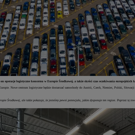
n operacje logistyczne koncernu w Europie Środkowej, a także skróci czas oczekiwania europejskich k
ropie. Nowe centrum logistyczne będzie dostarczać samochody do Austrii, Czech, Niemiec, Polski, Słowacji i
ie Środkowej, ale także pokazuje, że jesteśmy pewni potencjału, jakim dysponuje ten region. Poprzez tę inw