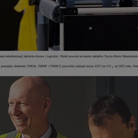
bszarze dekarbonizacji łańcucha dostaw i logistyki. Obiekt powstał na terenie zakładów Toyota Motor Manufac
ołączenia pomiędzy obiektami TMUK, TMMF i TMMCZ pozwoliły uniknąć emisji 4237 ton CO
od 2022 roku. Dod
2