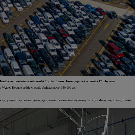
lientów na zamówione auta marki Toyota i Lexus. Inwestycja ta kosztowała 17 mln euro.
 Węgier. Rocznie będzie w stanie obsłużyć nawet 350 000 aut.
estycję wspieramy innowacyjność, efektywność i zrównoważony rozwój, na czym skorzystają klienci, a także