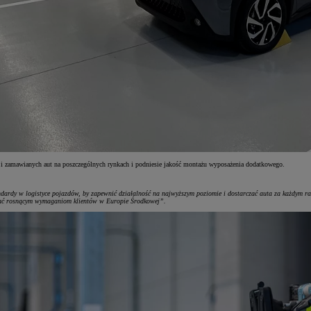
ji zamawianych aut na poszczególnych rynkach i podniesie jakość montażu wyposażenia dodatkowego.
ndardy w logistyce pojazdów, by zapewnić działalność na najwyższym poziomie i dostarczać auta za każdym r
ostać rosnącym wymaganiom klientów w Europie Środkowej”.