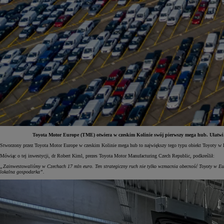
Toyota Motor Europe (TME) otwiera w czeskim Kolinie swój pierwszy mega hub. Ułatwi o
Stworzony przez Toyota Motor Europe w czeskim Kolinie mega hub to największy tego typu obiekt Toyoty w Eu
Od
81 900 zł
Mówiąc o tej inwestycji, dr Robert Kiml, prezes Toyota Motor Manufacturing Czech Republic, podkreślił:
„Zainwestowaliśmy w Czechach 17 mln euro. Ten strategiczny ruch nie tylko wzmacnia obecność Toyoty w Europ
Yaris Cross
lokalna gospodarka”.
HYBRID