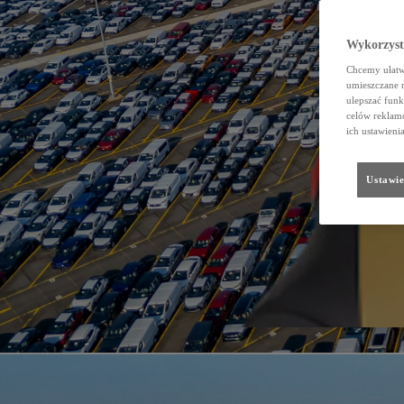
Wykorzystu
Chcemy ułatwi
umieszczane 
ulepszać funk
celów reklamo
ich ustawieni
Ustawie