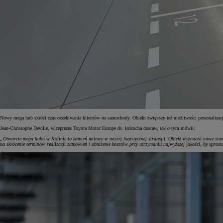
Nowy mega hub skróci czas oczekiwania klientów na samochody. Obiekt zwiększy też możliwości personalizac
Jean-Christophe Deville, wiceprezes Toyota Motor Europe ds. łańcucha dostaw, tak o tym mówił:
„Otwarcie mega hubu w Kolinie to kamień milowy w naszej logistycznej strategii. Obiekt wyznacza nowe sta
na skrócenie terminów realizacji zamówień i obniżenie kosztów przy utrzymaniu najwyższej jakości, by spr