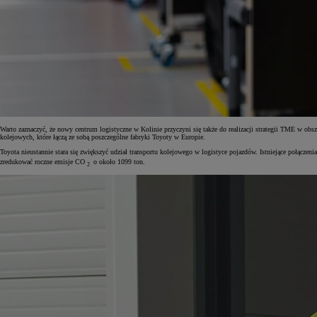
Od
105 300 zł
Corolla Hatchback
HYBRID
Warto zaznaczyć, że nowy centrum logistyczne w Kolinie przyczyni się także do realizacji strategii TME w o
kolejowych, które łączą ze sobą poszczególne fabryki Toyoty w Europie.
Toyota nieustannie stara się zwiększyć udział transportu kolejowego w logistyce pojazdów. Istniejące p
zredukować roczne emisje CO
o około 1099 ton.
2