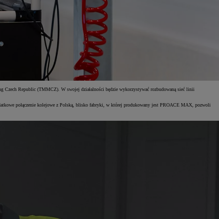
turing Czech Republic (TMMCZ). W swojej działalności będzie wykorzystywać rozbudowaną sieć linii
atkowe połączenie kolejowe z Polską, blisko fabryki, w której produkowany jest PROACE MAX, pozwoli