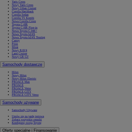
Yaris Cross
Nowy Yaris Cross
Nowy Urban Cruiser
Corolla Hatchback
Corolla Sedan
Corolla TS Kombi
Nowa Corolla Cross
Toyota C-HR
Toyota C-HR Plug-in
Nowa Toyota C-HR+
Nowa Toyota bZ4X
Nowa Toyota bZ4X Touring
Camry
Prius
Mirai
Nowy RAV4
Land Cruiser
Nowy GR GT
Samochody dostawcze
Hilux
Nowy Hilux
Nowy Hilux Electric
PROACE Max
PROACE
PROACE Verso
PROACE CITY
PROACE CITY Verso
Samochody używane
Samochody Używane
Umów się na jazdę testową
Zobacz wszystkie cenniki
Konfiguruj swoją Toyotę
Oferty specjalne i Finansowanie