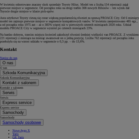
W kwietniu odnotowano znaczny skok sprzedaży Toyoty Hilux. Model ten z liczbą 154 rejestracji zajął
pierwsze miejsce w segmencie. Od początku roku na drogi trafiło 308 nowych Hiluxów – ten wynik dał
Toyocie drugie miejsce w klasie pick-upów.
Auta użytkowe Toyoty cieszą się coraz większą popularnością również za sprawą PROACE City. Od 6 miesięcy
model ten zajmuje pierwsze miejsce w segmencie kompaktowych vanów. W kwietniu zarejestrowano 485 egz.,
a od początku roku 1975 aut – aż o 385% więcej niż w pierwszych czterech miesiącach 2020 roku. Udział
modelu PROACE City w segmencie wyniósł po czterech miesiącach 23%.
Na bardzo dobrym, trzecim miejscu kwiecień zakończył również średniej wielkości van PROACE. Z wynikiem
221 rejestracji z miesiąca na miesiąc awansował on o jedną pozycję. Liczba 762 rejestracji od początku roku
przełożyła się na wzrost udziału w segmencie o 0,3 pp. – do 13,6%.
Kontakt
Napisz do nas
O nas
O nas
Szkoda Komunikacyjna
Szkoda Komunikacyjna
Kontakt z salonem
Kontakt z salonem
Serwis
Serwis
Express service
Express service
Samochody
Samochody
Samochody osobowe
Nowe Aygo X
Yaris
GR Yaris