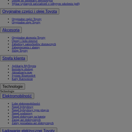
Dostęp do informacji serwisowych
Wykaz wydanych zaświadczeń o odbytym szkoleniu (pdf)
Oryginalne części i oleje Toyota
Oryginalne części Toyoty
Oryginalne oleje Toyoty
Akcesoria
Oryginalne akcesoria Toyoty
Opony i koła zimowe
Zabudowy samochodów dostawczych
Zabezpieczenia i alarmy
Sklep Toyoty
Strefa klienta
Aplikacja MyToyota
Instrukcje obsługi
Aktualizacja map
System Bluetooth®
Karty Ratownicze
Technologie
Technologie
Elektromobilność
Lider elektromobilności
Napęd hybrydowy
Napęd hybrydowy typu plug-in
Napęd wodorowy
Napęd elektryczny na baterię
Zasięg aut elektrycznych
Zalety posiadania aut elektrycznych
Ładowanie elektrycznej Toyoty