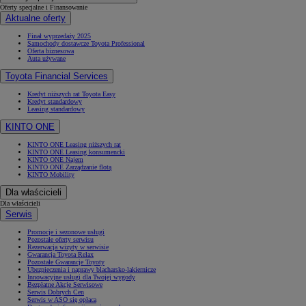
Oferty specjalne i Finansowanie
Aktualne oferty
Finał wyprzedaży 2025
Samochody dostawcze Toyota Professional
Oferta biznesowa
Auta używane
Toyota Financial Services
Kredyt niższych rat Toyota Easy
Kredyt standardowy
Leasing standardowy
KINTO ONE
KINTO ONE Leasing niższych rat
KINTO ONE Leasing konsumencki
KINTO ONE Najem
KINTO ONE Zarządzanie flotą
KINTO Mobility
Dla właścicieli
Dla właścicieli
Serwis
Promocje i sezonowe usługi
Pozostałe oferty serwisu
Rezerwacja wizyty w serwisie
Gwarancja Toyota Relax
Pozostałe Gwarancje Toyoty
Ubezpieczenia i naprawy blacharsko-lakiernicze
Innowacyjne usługi dla Twojej wygody
Bezpłatne Akcje Serwisowe
Serwis Dobrych Cen
Serwis w ASO się opłaca