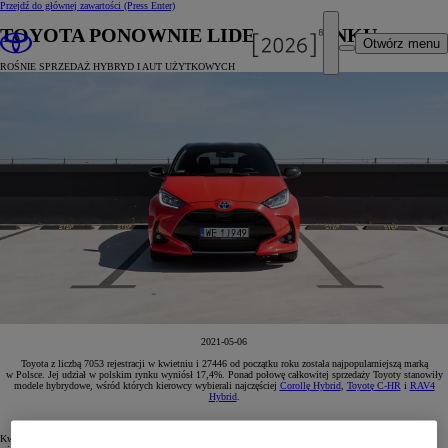
Przejdź do głównej zawartości
(Press Enter)
TOYOTA PONOWNIE LIDEREM RYNKU
Otwórz menu
ROŚNIE SPRZEDAŻ HYBRYD I AUT UŻYTKOWYCH
2021-05-06
Toyota z liczbą 7053 rejestracji w kwietniu i 27446 od początku roku została najpopularniejszą marką
w Polsce. Jej udział w polskim rynku wyniósł 17,4%. Ponad połowę całkowitej sprzedaży Toyoty stanowiły
modele hybrydowe, wśród których kierowcy wybierali najczęściej
Corollę Hybrid
,
Toyotę C-HR
i
RAV4
Hybrid
.
Kwiecień 2021 roku Toyota zakończyła na pozycji lidera polskiego rynku motoryzacyjnego z 7053