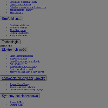
Oryginalne akcesoria Toyoty
Opony i koła zimowe
Zabudowy samochodów dostawczych
Zabezpieczenia i alarmy
Sklep Toyoty
Strefa klienta
Aplikacja MyToyota
Instrukcje obsługi
Aktualizacja map
System Bluetooth®
Karty Ratownicze
Technologie
Technologie
Elektromobilność
Lider elektromobilności
Napęd hybrydowy
Napęd hybrydowy typu plug-in
Napęd wodorowy
Napęd elektryczny na baterię
Zasięg aut elektrycznych
Zalety posiadania aut elektrycznych
Ładowanie elektrycznej Toyoty
Toyota HomeCharge
Toyota Charging Network
Jak naładować elektryczną Toyotę?
Systemy bezpieczeństwa
Toyota T-Mate
System eCall