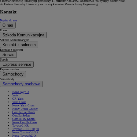
a łączna wartość tej inwestycji przekroczy 11 milionów dolarów. Dodatkowo 400 tysięcy dolarów trafi
do Eastern Kentucky University na rozwój kierunku Manufacturing Engineering.
Kontakt
Napisz do nas
O nas
O nas
Szkoda Komunikacyjna
Szkoda Komunikacyjna
Kontakt z salonem
Kontakt z salonem
Serwis
Serwis
Express service
Express service
Samochody
Samochody
Samochody osobowe
Nowe Aygo X
Yaris
GR Yaris
Yaris Cross
Nowy Yaris Cross
Nowy Urban Cruiser
Corolla Hatchback
Corolla Sedan
Corolla TS Kombi
Nowa Corolla Cross
Toyota C-HR
Toyota C-HR Plug-in
Nowa Toyota C-HR+
Nowa Toyota bZ4X