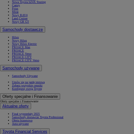
Nowa Toyota bZ4X Touring
Camry
Prius
Mirai
Nowy RAV4
Land Cruiser
Nowy GR GT
Samochody dostawcze
Hilux
Nowy Hilux
Nowy Hilux Electric
PROACE Max
PROACE
PROACE Verso
PROACE CITY
PROACE CITY Verso
Samochody używane
Samochody Używane
Umów się na jazdę testową
Zobacz wszystkie cenniki
Konfiguruj swoją Toyotę
Oferty specjalne i Finansowanie
Oferty specjalne i Finansowanie
Aktualne oferty
Finał wyprzedaży 2025
Samochody dostawcze Toyota Professional
Oferta biznesowa
Auta używane
Toyota Financial Services