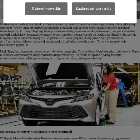
Odrzuć wszystkie
Zaakceptuj wszystkie
Modernizacja i rozbudowa fabryk w Kentucky oraz Indianie, które od lat odgrywają istotną rolę w globalnej
strukturze Toyoty, mają umożliwić zwiększenie produkcji oraz szybsze wprowadzanie nowych rozwiązań
technologicznych. Plany obejmują także poszerzenie oferty pojazdów zelektryfikowanych, co jest elementem
strategii zakładającej dostarczanie różnych typów napędów dopasowanych do oczekiwań klientów. Inwestycja
ta wpisuje się w zaprezentowany w listopadzie 2025 roku program, który przewiduje przeznaczenie
do 10 miliardów dolarów na rozwój amerykańskich zakładów produkcyjnych Toyoty w perspektywie
najbliższych pięciu lat.
Mark Templin, wiceprezes wykonawczy i dyrektor operacyjny Toyota Motor North America:
„Inwestycje Toyoty
w Stanach Zjednoczonych mają charakter długoterminowy i są ściśle związane z naszą filozofią
produkowania tam, gdzie sprzedajemy, oraz kupowania tam, gdzie produkujemy”.
Miliardowa inwestycja w zwiększenie mocy produkcji
W Toyota Motor Manufacturing Kentucky koncern przeznaczy 800 milionów dolarów na przygotowanie