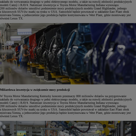
zakładu do wytwarzania drugiego w pełni elektrycznego modelu, a także na rozwój zdolności produkcyjnych
modeli Camry i RAV4. Natomiast inwestycja w Toyota Motor Manufacturing Indiana wynosząca
200 milionów dolarów umożliwi podniesienie mocy produkcyjnych modelu Grand Highlander, jednego
z kluczowych SUV-ów marki na rynku w USA. Samochód będzie powstawał w zakładzie East Plant obok
minivana Sienna, a jednocześnie jego produkcja będzie kontynuowana w West Plant, gdzie montowany jest
również Lexus TX.
Miliardowa inwestycja w zwiększenie mocy produkcji
W Toyota Motor Manufacturing Kentucky koncern przeznaczy 800 milionów dolarów na przygotowanie
zakładu do wytwarzania drugiego w pełni elektrycznego modelu, a także na rozwój zdolności produkcyjnych
modeli Camry i RAV4. Natomiast inwestycja w Toyota Motor Manufacturing Indiana wynosząca
200 milionów dolarów umożliwi podniesienie mocy produkcyjnych modelu Grand Highlander, jednego
z kluczowych SUV-ów marki na rynku w USA. Samochód będzie powstawał w zakładzie East Plant obok
minivana Sienna, a jednocześnie jego produkcja będzie kontynuowana w West Plant, gdzie montowany jest
również Lexus TX.