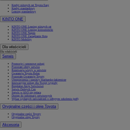
Kredyt niższych rat Toyota Easy
Kredyt standardowy
Leasing standardowy
KINTO ONE
KINTO ONE Leasing niższych rat
KINTO ONE Leasing konsumencki
KINTO ONE Najem
KINTO ONE Zarządzanie flotą
KINTO Mobility
Dla właścicieli
Dla właścicieli
Serwis
Promocje i sezonowe usługi
Pozostałe oferty serwisu
Rezerwacja wizyty w serwisie
Gwarancja Toyota Relax
Pozostałe Gwarancje Toyoty
Ubezpieczenia i naprawy blacharsko-lakiernicze
Innowacyjne usługi dla Twojej wygody
Bezpłatne Akcje Serwisowe
Serwis Dobrych Cen
Serwis w ASO się opłaca
Dostęp do informacji serwisowych
Wykaz wydanych zaświadczeń o odbytym szkoleniu (pdf)
Oryginalne części i oleje Toyota
Oryginalne części Toyoty
Oryginalne oleje Toyoty
Akcesoria