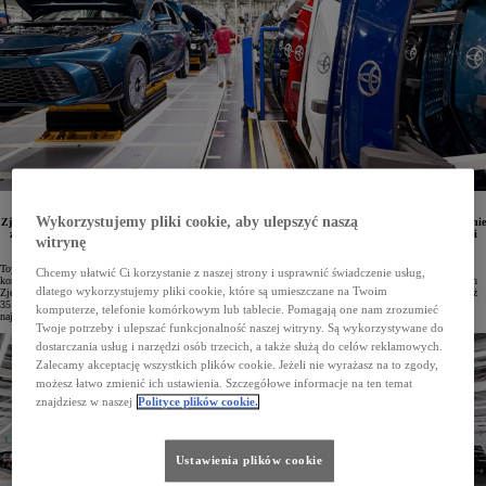
Toyota przeznaczy ponad miliard dolarów na rozwój swoich zakładów produkcyjnych w Stanach
Wykorzystujemy pliki cookie, aby ulepszyć naszą
Zjednoczonych zlokalizowanych w Kentucky oraz Indianie. Inwestycja ma na celu zarówno zwiększenie
zdolności wytwórczych obecnie produkowanych modeli, jak i wdrożenie nowej, zaawansowanej linii
witrynę
montażowej przeznaczonej do produkcji samochodów w pełni elektrycznych.
Toyota jest największym producentem samochodów na świecie, a w samym 2025 roku w 72 fabrykach
Chcemy ułatwić Ci korzystanie z naszej strony i usprawnić świadczenie usług,
koncernu wyprodukowano ponad 11 milionów pojazdów. Marka prowadzi działalność produkcyjną w Stanach
dlatego wykorzystujemy pliki cookie, które są umieszczane na Twoim
Zjednoczonych od czterech dekad, a łączna liczba aut wytworzonych w tamtejszych zakładach przekroczyła już
35 milionów. Z okazji 40-lecia funkcjonowania Toyota Motor Manufacturing Kentucky (TMMK), czyli
komputerze, telefonie komórkowym lub tablecie. Pomagają one nam zrozumieć
największej fabryki koncernu na świecie, ogłoszono kolejną inwestycję przekraczającą miliard dolarów.
Twoje potrzeby i ulepszać funkcjonalność naszej witryny. Są wykorzystywane do
dostarczania usług i narzędzi osób trzecich, a także służą do celów reklamowych.
Zalecamy akceptację wszystkich plików cookie. Jeżeli nie wyrażasz na to zgody,
możesz łatwo zmienić ich ustawienia. Szczegółowe informacje na ten temat
znajdziesz w naszej
Polityce plików cookie.
Ustawienia plików cookie