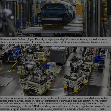
Gubernator Andy Beshear: „Toyota Kentucky to największa fabryka koncernu na świecie, która od momentu
otwarcia wyprodukowała ponad 14 milionów samochodów. Od lat zapewnia mieszkańcom Kentucky miejsca
pracy i wspiera silną gospodarkę regionu”.
Toyota rozwija również inicjatywy wspierające lokalne społeczności oraz kształcenie przyszłych pracowników
sektora przemysłowego. Zakład w Kentucky poinformował o przyznaniu kolejnych grantów, w tym czterech
milionów dolarów w ramach Toyota USA Foundation na realizację programu Driving Possibilities. Jest
to projekt edukacyjny z obszaru STEM prowadzony we współpracy ze szkołami, organizacjami non-profit oraz
partnerami z branży przemysłowej. Program zostanie rozszerzony o placówki w hrabstwach Scott i Fayette,