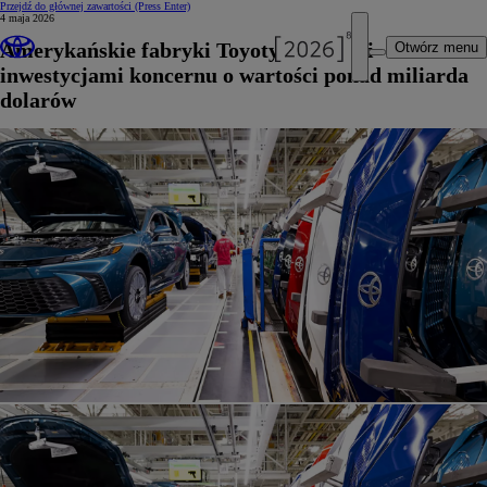
Przejdź do głównej zawartości
(Press Enter)
4 maja 2026
Amerykańskie fabryki Toyoty z nowymi
Otwórz menu
inwestycjami koncernu o wartości ponad miliarda
dolarów