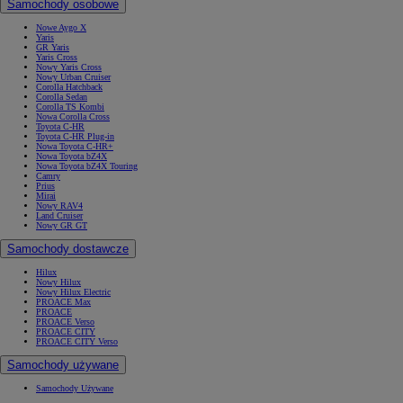
Samochody osobowe
Nowe Aygo X
Yaris
GR Yaris
Yaris Cross
Nowy Yaris Cross
Nowy Urban Cruiser
Corolla Hatchback
Corolla Sedan
Corolla TS Kombi
Nowa Corolla Cross
Toyota C-HR
Toyota C-HR Plug-in
Nowa Toyota C-HR+
Nowa Toyota bZ4X
Nowa Toyota bZ4X Touring
Camry
Prius
Mirai
Nowy RAV4
Land Cruiser
Nowy GR GT
Samochody dostawcze
Hilux
Nowy Hilux
Nowy Hilux Electric
PROACE Max
PROACE
PROACE Verso
PROACE CITY
PROACE CITY Verso
Samochody używane
Samochody Używane