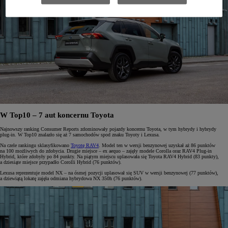
W Top10 – 7 aut koncernu Toyota
Najnowszy ranking Consumer Reports zdominowały pojazdy koncernu Toyota, w tym hybrydy i hybrydy
plug-in. W Top10 znalazło się aż 7 samochodów spod znaku Toyoty i Lexusa.
Na czele rankingu sklasyfikowano
Toyotę RAV4
. Model ten w wersji benzynowej uzyskał aż 86 punktów
na 100 możliwych do zdobycia. Drugie miejsce – ex aequo – zajęły modele Corolla oraz RAV4 Plug-in
Hybrid, które zdobyły po 84 punkty. Na piątym miejscu uplasowała się Toyota RAV4 Hybrid (83 punkty),
a dziesiąte miejsce przypadło Corolli Hybrid (76 punktów).
Lexusa reprezentuje model NX – na ósmej pozycji uplasował się SUV w wersji benzynowej (77 punktów),
a dziewiątą lokatę zajęła odmiana hybrydowa NX 350h (76 punktów).