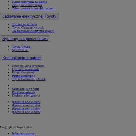
Napęd elektryczny na baterię
Zasięg aut elektrycznych
Zalety posiadania aut elektrycznych
Ładowanie elektrycznej Toyoty
Toyota HomeCharge
Toyota Charging Network
Jak naładować elektryczną Toyotę?
Systemy bezpieczeństwa
Toyota T-Mate
System eCall
Komunikacja z autem
Nowa aplikacja MyToyota
Cyfrowy opiekun auta
Usługi Connected
Płatne subskrypcje
Toyota Connectivity Match
Skontaktuj się z nami
Polityka ciasteczek
Deklaracja dostępności
(Opens in new window)
(Opens in new window)
(Opens in new window)
(Opens in new window)
Copyright © Toyota 2026
Informacje prawne