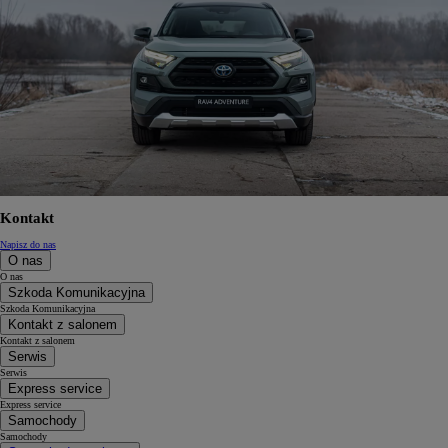
Kontakt
Napisz do nas
O nas
O nas
Szkoda Komunikacyjna
Szkoda Komunikacyjna
Kontakt z salonem
Kontakt z salonem
Serwis
Serwis
Express service
Express service
Samochody
Samochody