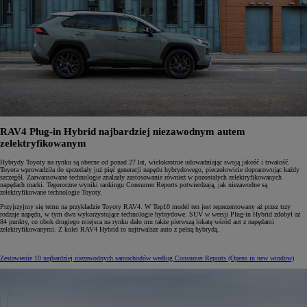
RAV4 Plug-in Hybrid najbardziej niezawodnym autem
zelektryfikowanym
Hybrydy Toyoty na rynku są obecne od ponad 27 lat, wielokrotnie udowadniając swoją jakość i trwałość.
Toyota wprowadziła do sprzedaży już pięć generacji napędu hybrydowego, pieczołowicie dopracowując każdy
szczegół. Zaawansowane technologie znalazły zastosowanie również w pozostałych zelektryfikowanych
napędach marki. Tegoroczne wyniki rankingu Consumer Reports potwierdzają, jak niezawodne są
zelektryfikowane technologie Toyoty.
Przyjrzyjmy się temu na przykładzie Toyoty RAV4. W Top10 model ten jest reprezentowany aż przez trzy
rodzaje napędu, w tym dwa wykorzystujące technologie hybrydowe. SUV w wersji Plug-in Hybrid zdobył aż
84 punkty, co obok drugiego miejsca na rynku dało mu także pierwszą lokatę wśród aut z napędami
zelektryfikowanymi. Z kolei RAV4 Hybrid to najtrwalsze auto z pełną hybrydą.
Zestawienie 10 najbardziej niezawodnych samochodów według Consumer Reports
(Opens in new window)