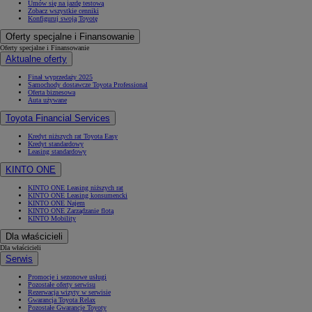
Umów się na jazdę testową
Zobacz wszystkie cenniki
Konfiguruj swoją Toyotę
Oferty specjalne i Finansowanie
Oferty specjalne i Finansowanie
Aktualne oferty
Finał wyprzedaży 2025
Samochody dostawcze Toyota Professional
Oferta biznesowa
Auta używane
Toyota Financial Services
Kredyt niższych rat Toyota Easy
Kredyt standardowy
Leasing standardowy
KINTO ONE
KINTO ONE Leasing niższych rat
KINTO ONE Leasing konsumencki
KINTO ONE Najem
KINTO ONE Zarządzanie flotą
KINTO Mobility
Dla właścicieli
Dla właścicieli
Serwis
Promocje i sezonowe usługi
Pozostałe oferty serwisu
Rezerwacja wizyty w serwisie
Gwarancja Toyota Relax
Pozostałe Gwarancje Toyoty