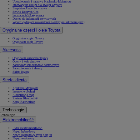
Ubezpieczenia i naprawy blacharsko-lakiernicze
Innowacyjne usługi dla Twojej wygody
Bezpłatne Akcje Serwisowe
Serwis Dobrych Cen
Serwis w ASO się opłaca
Dostęp do informacji serwisowych
Wykaz wydanych zaświadczeń o odbytym szkoleniu (pdf)
Oryginalne części i oleje Toyota
Oryginalne części Toyoty
Oryginalne oleje Toyoty
Akcesoria
Oryginalne akcesoria Toyoty
Opony i koła zimowe
Zabudowy samochodów dostawczych
Zabezpieczenia i alarmy
Sklep Toyoty
Strefa klienta
Aplikacja MyToyota
Instrukcje obsługi
Aktualizacja map
System Bluetooth®
Karty Ratownicze
Technologie
Technologie
Elektromobilność
Lider elektromobilności
Napęd hybrydowy
Napęd hybrydowy typu plug-in
Napęd wodorowy