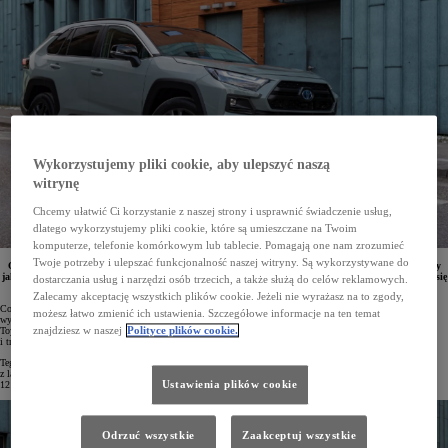
Wykorzystujemy pliki cookie, aby ulepszyć naszą
witrynę
Chcemy ułatwić Ci korzystanie z naszej strony i usprawnić świadczenie usług,
dlatego wykorzystujemy pliki cookie, które są umieszczane na Twoim
komputerze, telefonie komórkowym lub tablecie. Pomagają one nam zrozumieć
Twoje potrzeby i ulepszać funkcjonalność naszej witryny. Są wykorzystywane do
Ogłoszono najnowszy ranking Consumer Reports, który po raz kolejny potwierdził reputację Toyoty
jako producenta bezawaryjnych i trwałych samochodów. W pierwszej dziesiątce zestawienia znalazło się
dostarczania usług i narzędzi osób trzecich, a także służą do celów reklamowych.
aż 7 samochodów japońskiego koncernu. Pierwsze miejsce zajęła Toyota RAV4.
Zalecamy akceptację wszystkich plików cookie. Jeżeli nie wyrażasz na to zgody,
Consumer Reports to najbardziej cenione i wiarygodne rankingi na amerykańskim rynku. Finansowana
możesz łatwo zmienić ich ustawienia. Szczegółowe informacje na ten temat
wyłącznie ze składek swoich członków organizacja testuje samochody kupione z własnych środków. Auta
znajdziesz w naszej
Polityce plików cookie.
Toyoty od lat zajmują wysokie lokaty w zestawieniach, co stanowi potwierdzenie ich niezawodności
i trwałości.
Tegoroczny ranking Consumer Reports oparto na danych zebranych od ponad 300 tysięcy użytkowników aut
z lat 2000–2024, którzy poinformowali o problemach, jakie mieli ze swoimi samochodami w ostatnich
Ustawienia plików cookie
12 miesiącach.
Odrzuć wszystkie
Zaakceptuj wszystkie