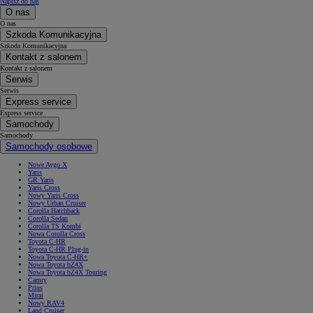
Napisz do nas
O nas
O nas
Szkoda Komunikacyjna
Szkoda Komunikacyjna
Kontakt z salonem
Kontakt z salonem
Serwis
Serwis
Express service
Express service
Samochody
Samochody
Samochody osobowe
Nowe Aygo X
Yaris
GR Yaris
Yaris Cross
Nowy Yaris Cross
Nowy Urban Cruiser
Corolla Hatchback
Corolla Sedan
Corolla TS Kombi
Nowa Corolla Cross
Toyota C-HR
Toyota C-HR Plug-in
Nowa Toyota C-HR+
Nowa Toyota bZ4X
Nowa Toyota bZ4X Touring
Camry
Prius
Mirai
Nowy RAV4
Land Cruiser