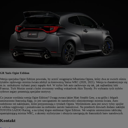
GR Yaris Ogier Edition
Wersja specjalna Ogier Edition powstała, by uczcić osiągnięcia Sébastiena Ogiera, który dwa ze swoich ośmiu
tytułów rajdowego mistrza świata zdobył za kierownicą Yarisa WRC (2020, 2021). Wersja ta charakteryzuje się
m.in. unikalnymi trybami pracy napędu 4x4. W trybie Seb auto zachowuje się tak, jak najbardziej lubi
Francuz. Tryb Morizo został z kolei stworzony według wskazówek Akio Toyody. Po wybraniu tych trybów
cyfrowe zegary prezentują specjalne motywy.
Co jeszcze wyróżnia wersję Ogier Edition? Uwagę zwraca lakier Matt Stealth Grey, a na grillu i felgach
umieszczono francuską flagę, co jest nawiązaniem do narodowości ośmiokrotnego mistrza świata. Auto
ozdobiono też naklejkami, które przypominają o tytułach Ogiera. Wyróżnikiem auta jest nowy tylny spojler
z włókna węglowego i pomalowane na niebiesko zaciski hamulcowe. Na przednich drzwiach dodano naklejki
TOYOTA GAZOO Racing, a na tylnej klapie emblemat Ogier Edition. We wnętrzu umieszczono tabliczkę
upamiętniającą mistrza WRC, a akcenty stylistyczne i obszycia nawiązują do francuskich barw narodowych.
Kontakt