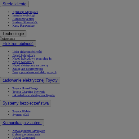
Strefa klienta
Aplikacja MyToyota
Instrukcje obsługi
Aktualizacja map
System Bluetooth®
Karty Ratownicze
Technologie
Technologie
Elektromobilność
Lider elektromobilności
Napęd hybrydowy
Napęd hybrydowy typu plug-in
Napęd wodorowy
Napęd elektryczny na baterię
Zasięg aut elektrycznych
Zalety posiadania aut elektrycznych
Ładowanie elektrycznej Toyoty
Toyota HomeCharge
Toyota Charging Network
Jak naładować elektryczną Toyotę?
Systemy bezpieczeństwa
Toyota T-Mate
System eCall
Komunikacja z autem
Nowa aplikacja MyToyota
Cyfrowy opiekun auta
Usługi Connected