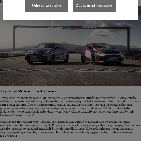
Na rynek europejski przeznaczono 200 aut.
Odrzuć wszystkie
Zaakceptuj wszystkie
3 wyjątkowe GR Yarisy do wylicytowania
Toyota chce, by specjalne wersje GR Yarisa trafiły do prawdziwych miłośników motoryzacji i fanów rajdów,
stąd też ich sprzedaż odbędzie się w formie licytacji skierowanej dla Autoryzowanych Stacji Dilerskich. Klienci
sami muszą się zgłosić do wybranego dilera, deklarując chęć zakupu oraz maksymalną kwotę, którą chcą
przeznaczyć na auto. Cena wywoławcza każdego egzemplarza została ustalona na 279 900 zł. Auta trafią
do klientów, którzy zadeklarują najwyższą kwotę. Nadwyżka ze sprzedaży aut wspomoże Instytut „Pomnik –
Centrum Zdrowia Dziecka”.
Chęć zakupu limitowanej wersji nowego hot hatcha można zgłosić w każdym salonie Toyoty lub przez
specjalny formularz na stronie
toyota.pl
. Po potwierdzeniu z klientem maksymalnej ceny zakupu, diler pobiera
zaliczkę na poczet ewentualnej transakcji i licytuje auto dla klienta. Kolejność zgłoszeń nie ma znaczenia,
decydująca jest wysokość licytowanej ceny. Jeśli klientowi nie uda się wygrać licytacji, zaliczka zostanie
mu zwrócona.