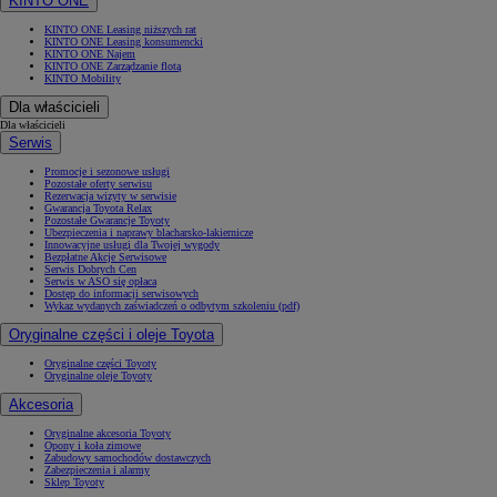
KINTO ONE
KINTO ONE Leasing niższych rat
KINTO ONE Leasing konsumencki
KINTO ONE Najem
KINTO ONE Zarządzanie flotą
KINTO Mobility
Dla właścicieli
Dla właścicieli
Serwis
Promocje i sezonowe usługi
Pozostałe oferty serwisu
Rezerwacja wizyty w serwisie
Gwarancja Toyota Relax
Pozostałe Gwarancje Toyoty
Ubezpieczenia i naprawy blacharsko-lakiernicze
Innowacyjne usługi dla Twojej wygody
Bezpłatne Akcje Serwisowe
Serwis Dobrych Cen
Serwis w ASO się opłaca
Dostęp do informacji serwisowych
Wykaz wydanych zaświadczeń o odbytym szkoleniu (pdf)
Oryginalne części i oleje Toyota
Oryginalne części Toyoty
Oryginalne oleje Toyoty
Akcesoria
Oryginalne akcesoria Toyoty
Opony i koła zimowe
Zabudowy samochodów dostawczych
Zabezpieczenia i alarmy
Sklep Toyoty