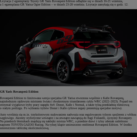
Licytacja 2 egzemplarzy Toyoty GR Yaris Rovanperä Edition odbędzie się w dniach 16-21 września,
a 1 egzemplarza GR Yarisa Ogier Edition – w dniach 23-28 września. Licytacje zamykają się o godz. 12.
GR Yaris Rovanperä Edition
Rovanperä Edition to limitowana wersja specjalna GR Yarisa stworzona wspólnie z Kalle Rovanperą,
najmłodszym rajdowym mistrzem świata i dwukrotnym triumfatorem cyklu WRC (2022–2023). Pojazd ten
otrzymał wyjątkowe tryby pracy napędu 4x4: Donut, Kalle i Normal, a także tylną przekładnię różnicową
o stałym poślizgu. Po wybraniu trybów Donut i Kalle cyfrowe zegary prezentują specjalne motywy.
Auto wyróżnia się m.in. trzykolorowym malowaniem nadwozia oraz regulowanym tylnym spojlerem z włókna
węglowego. Akcenty stylistyczne wewnątrz i na zewnątrz nawiązują do flagi Finlandii, ojczyzny Rovanpery.
Na przednich błotnikach znajdują się naklejki mistrza WRC, a przednie drzwi i tylny zderzak ozdobiono
napisem TOYOTA GAZOO Racing. Na tylnej klapie umieszczono emblemat Rovanperä Edition. W środku
umieszczono tabliczkę okolicznościową.