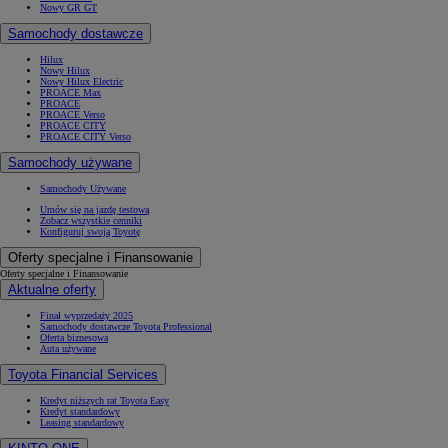
Nowy GR GT
Samochody dostawcze
Hilux
Nowy Hilux
Nowy Hilux Electric
PROACE Max
PROACE
PROACE Verso
PROACE CITY
PROACE CITY Verso
Samochody używane
Samochody Używane
Umów się na jazdę testową
Zobacz wszystkie cenniki
Konfiguruj swoją Toyotę
Oferty specjalne i Finansowanie
Oferty specjalne i Finansowanie
Aktualne oferty
Finał wyprzedaży 2025
Samochody dostawcze Toyota Professional
Oferta biznesowa
Auta używane
Toyota Financial Services
Kredyt niższych rat Toyota Easy
Kredyt standardowy
Leasing standardowy