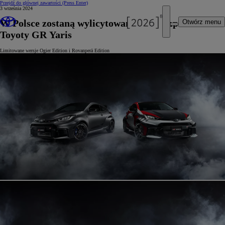
Przejdź do głównej zawartości
(Press Enter)
3 września 2024
W Polsce zostaną wylicytowane 3 egzemplarze
Otwórz menu
Toyoty GR Yaris
Limitowane wersje Ogier Edition i Rovanperä Edition