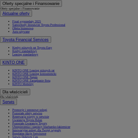
Oferty specjalne i Finansowanie
Oferty specjalne i Finansowanie
Aktualne oferty
Finał wyprzedaży 2025
Samochody dostawcze Toyota Professional
Oferta biznesowa
Auta używane
Toyota Financial Services
Kredyt niższych rat Toyota Easy
Kredyt standardowy
Leasing standardowy
KINTO ONE
KINTO ONE Leasing niższych rat
KINTO ONE Leasing konsumencki
KINTO ONE Najem
KINTO ONE Zarządzanie flotą
KINTO Mobility
Dla właścicieli
Dla właścicieli
Serwis
Promocje i sezonowe usługi
Pozostałe oferty serwisu
Rezerwacja wizyty w serwisie
Gwarancja Toyota Relax
Pozostałe Gwarancje Toyoty
Ubezpieczenia i naprawy blacharsko-lakiernicze
Innowacyjne usługi dla Twojej wygody
Bezpłatne Akcje Serwisowe
Serwis Dobrych Cen