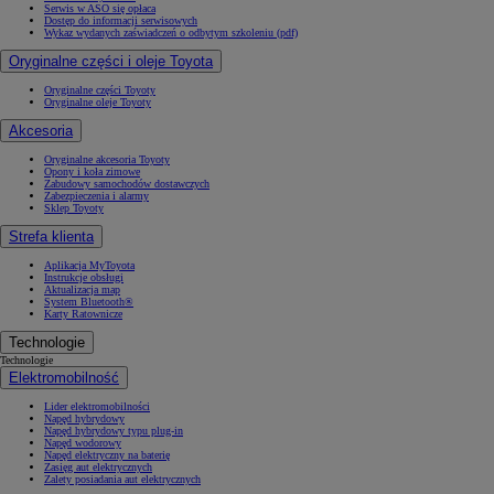
Serwis w ASO się opłaca
Dostęp do informacji serwisowych
Wykaz wydanych zaświadczeń o odbytym szkoleniu (pdf)
Oryginalne części i oleje Toyota
Oryginalne części Toyoty
Oryginalne oleje Toyoty
Akcesoria
Oryginalne akcesoria Toyoty
Opony i koła zimowe
Zabudowy samochodów dostawczych
Zabezpieczenia i alarmy
Sklep Toyoty
Strefa klienta
Aplikacja MyToyota
Instrukcje obsługi
Aktualizacja map
System Bluetooth®
Karty Ratownicze
Technologie
Technologie
Elektromobilność
Lider elektromobilności
Napęd hybrydowy
Napęd hybrydowy typu plug-in
Napęd wodorowy
Napęd elektryczny na baterię
Zasięg aut elektrycznych
Zalety posiadania aut elektrycznych