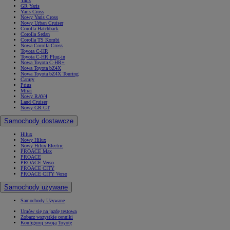
Yaris
GR Yaris
Yaris Cross
Nowy Yaris Cross
Nowy Urban Cruiser
Corolla Hatchback
Corolla Sedan
Corolla TS Kombi
Nowa Corolla Cross
Toyota C-HR
Toyota C-HR Plug-in
Nowa Toyota C-HR+
Nowa Toyota bZ4X
Nowa Toyota bZ4X Touring
Camry
Prius
Mirai
Nowy RAV4
Land Cruiser
Nowy GR GT
Samochody dostawcze
Hilux
Nowy Hilux
Nowy Hilux Electric
PROACE Max
PROACE
PROACE Verso
PROACE CITY
PROACE CITY Verso
Samochody używane
Samochody Używane
Umów się na jazdę testową
Zobacz wszystkie cenniki
Konfiguruj swoją Toyotę