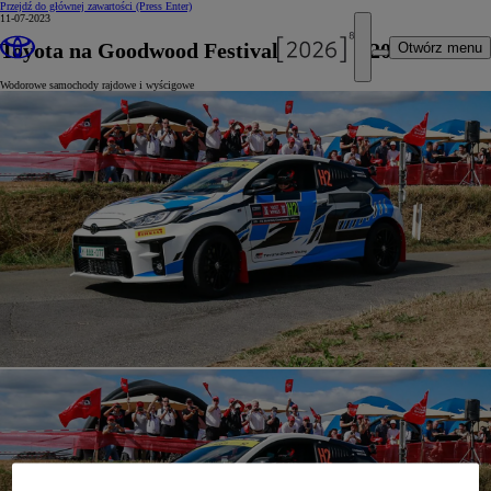
Przejdź do głównej zawartości
(Press Enter)
11-07-2023
Toyota na Goodwood Festival of Speed 2023
Otwórz menu
Wodorowe samochody rajdowe i wyścigowe