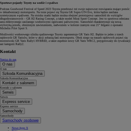
Sportowe pojazdy Toyoty na wodór i e-paliwo
Podczas Goodwood Festival of Speed 2023 Toyota przedstawi też swoje najnowsze rozwiązania mające pomóc
w dekarbonizacji motorsportu. Na torze pojawi się Toyota GR Supra GT4 Evo, która będzie zasilana
syntetycznym e-paliwem. Na stoisku marki będzie można obejrzeć prototypowy samochód do wyścigów
długodystansowych – GR H2 Racing Concept, a także model Mirai Sport Concept. Jest to sportowa odmiana
auta elektrycznego zasilanego wodorowymi ogniwami paliwowymi. Samochód charakteryzuje się nową
stylistyką przodu, obniżonym zawieszeniem, nadwoziem w kolorze czarnym oraz 21" felgami z oponami
Michelin Pilot Sport S.
Możliwości wodorowego silnika spalinowego Toyoty zaprezentuje GR Yaris H2. Będzie to jeden z trzech
rajdowych GR Yarisów, które w akcji zobaczą fani motorsportu. Obok niego na trasach rajdowych pojawi się
mistrzowski GR Yaris Rally1 HYBRID, a także zupełnie nowy GR Yaris WRC2, przygotowany do rywalizacji
aut kategorii Rally2.
Kontakt
Napisz do nas
O nas
O nas
Szkoda Komunikacyjna
Szkoda Komunikacyjna
Kontakt z salonem
Kontakt z salonem
Serwis
Serwis
Express service
Express service
Samochody
Samochody
Samochody osobowe
Nowe Aygo X