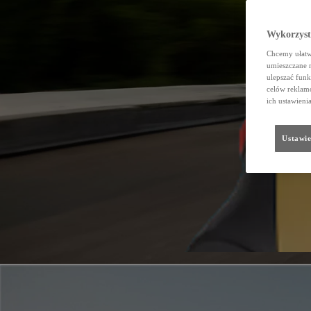
Wykorzystu
Chcemy ułatwi
umieszczane 
ulepszać funk
celów reklamo
ich ustawieni
Ustawie