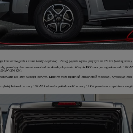
fortową jazdę i niskie koszty eksploatacji. Zasięg pojazdu wynosi przy tym do 420 km (według normy WLT
azdy, pozwalając dostosować samochód do aktualnych potrzeb. W trybie
ECO
moc jest ograniczona do 120 kW
 200 kW (270 KM).
 hamowania lub jazdy na biegu jałowym. Kierowca może regulować intensywność rekuperacji, wybierając jeden
szybkiej ładowarki o mocy 150 kW. Ładowarka pokładowa AC o mocy 11 kW pozwala na uzupełnienie energii 