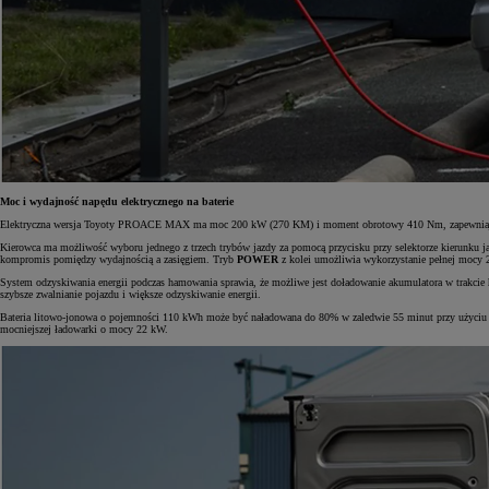
Od
105 300 zł
Corolla Hatchback
HYBRID
Moc i wydajność napędu elektrycznego na baterie
Elektryczna wersja Toyoty PROACE MAX ma moc 200 kW (270 KM) i moment obrotowy 410 Nm, zapewniając kom
Kierowca ma możliwość wyboru jednego z trzech trybów jazdy za pomocą przycisku przy selektorze kierunku j
kompromis pomiędzy wydajnością a zasięgiem. Tryb
POWER
z kolei umożliwia wykorzystanie pełnej mocy
System odzyskiwania energii podczas hamowania sprawia, że możliwe jest doładowanie akumulatora w trakcie
szybsze zwalnianie pojazdu i większe odzyskiwanie energii.
Bateria litowo-jonowa o pojemności 110 kWh może być naładowana do 80% w zaledwie 55 minut przy użyciu 
mocniejszej ładowarki o mocy 22 kW.