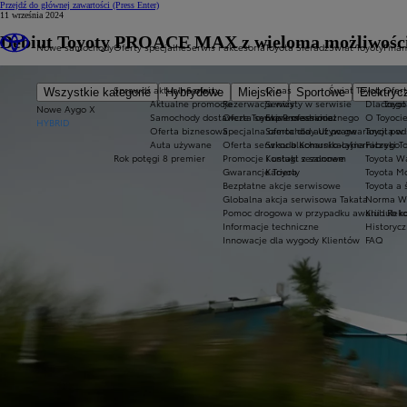
Przejdź do głównej zawartości
(Press Enter)
11 września 2024
Debiut Toyoty PROACE MAX z wieloma możliwości
Nowe samochody
Oferty specjalne
Serwis i akcesoria
Toyota Sieradz
Świat Toyoty
Fina
Sprawdź aktualne oferty
Serwis
O nas
Świat Toyoty
Ofert
Wszystkie kategorie
Hybrydowe
Miejskie
Sportowe
Elektryc
Aktualne promocje
Rezerwacja wizyty w serwisie
Serwis
Dlaczego
Toyot
Nowe Aygo X
Samochody dostawcze Toyota Professional
Oferta serwisu mechanicznego
Express service
O Toyoci
HYBRID
Oferta biznesowa
Specjalna oferta dla aut po gwarancji po
Samochody Używane
Toyota w
Auta używane
Oferta serwisu blacharsko-lakierniczego
Szkoda Komunikacyjna
Fabryki T
Rok potęgi 8 premier
Promocje i usługi sezonowe
Kontakt z salonem
Toyota W
Gwarancje Toyoty
Kariera
Toyota Mo
Bezpłatne akcje serwisowe
Toyota a 
Globalna akcja serwisowa Takata
Norma W
Pomoc drogowa w przypadku awarii lub kol
Klub Rek
Informacje techniczne
Historyc
Innowacje dla wygody Klientów
FAQ