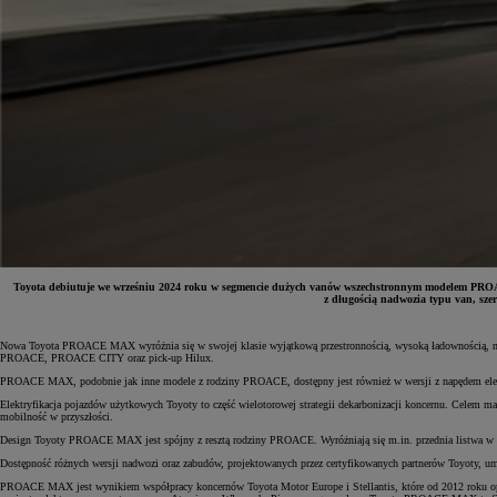
Toyota debiutuje we wrześniu 2024 roku w segmencie dużych vanów wszechstronnym modelem PROACE
z długością nadwozia typu van, sz
Od
81 900 zł
Nowa Toyota PROACE MAX wyróżnia się w swojej klasie wyjątkową przestronnością, wysoką ładownością, nap
PROACE, PROACE CITY oraz pick-up Hilux.
Yaris Cross
PROACE MAX, podobnie jak inne modele z rodziny PROACE, dostępny jest również w wersji z napędem elektry
HYBRID
Elektryfikacja pojazdów użytkowych Toyoty to część wielotorowej strategii dekarbonizacji koncernu. Celem ma
mobilność w przyszłości.
Design Toyoty PROACE MAX jest spójny z resztą rodziny PROACE. Wyróżniają się m.in. przednia listwa w kolo
Dostępność różnych wersji nadwozi oraz zabudów, projektowanych przez certyfikowanych partnerów Toyoty, um
PROACE MAX jest wynikiem współpracy koncernów Toyota Motor Europe i Stellantis, które od 2012 roku opty