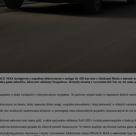
 MAX dostępnym z napędem elektrycznym o zasięgu do 420 km oraz z silnikami Diesla o mocach od 1
eroką gamę zabudów, fabryczne odmiany brygadowe, skrzynię otwartą z wywrotem lub bez czy też samo 
ędami o dużej wydajności i zdecydowanym wyglądem. To pierwszy pojazd marki w segmencie dużych vanów (H
cznym na baterie, który zapewnia dobre osiągi, wygodne prowadzenie i dużą ładowność w różnych wariantach
rki jest możliwość zaoferowania klientom w przystępnej cenie różnorodnych pojazdów dostosowanych do ich biz
rze nadwozia oraz czarny grill, a także opcjonalne reflektory Full LED i światła przeciwmgielne z funkcją 
ożliwia dostosowanie pojazdu do różnych potrzeb biznesowych. W ofercie znajduje się również szeroka gama a
malizują procesy rozwojowe i koszty wytwarzania. Elektryczna wersja PROACE MAX z nadwoziem typu furgon 