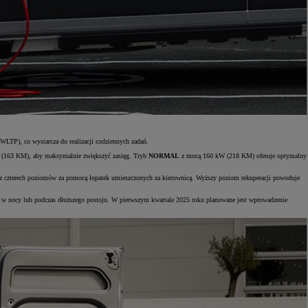
P), co wystarcza do realizacji codziennych zadań.
 (163 KM), aby maksymalnie zwiększyć zasięg. Tryb
NORMAL
z mocą 160 kW (218 KM) oferuje optymalny
 z czterech poziomów za pomocą łopatek umieszczonych za kierownicą. Wyższy poziom rekuperacji powoduje
w nocy lub podczas dłuższego postoju. W pierwszym kwartale 2025 roku planowane jest wprowadzenie