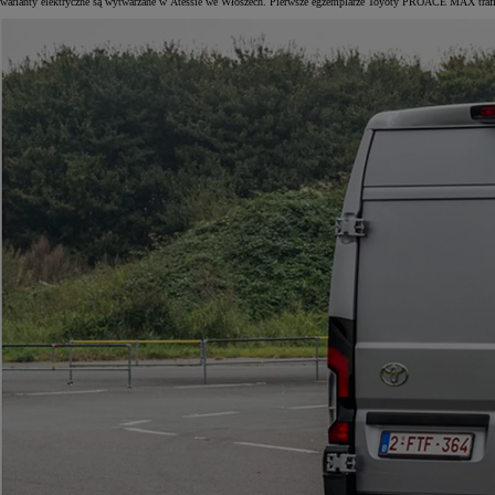
warianty elektryczne są wytwarzane w Atessie we Włoszech. Pierwsze egzemplarze Toyoty PROACE MAX trafi