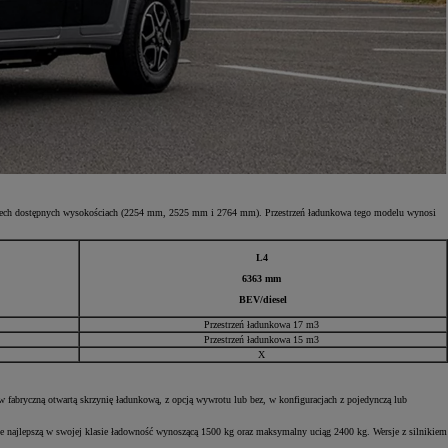
rzech dostępnych wysokościach (2254 mm, 2525 mm i 2764 mm). Przestrzeń ładunkowa tego modelu wynosi
L4
6363 mm
BEV/diesel
Przestrzeń ładunkowa 17 m3
Przestrzeń ładunkowa 15 m3
X
abryczną otwartą skrzynię ładunkową, z opcją wywrotu lub bez, w konfiguracjach z pojedynczą lub
 najlepszą w swojej klasie ładowność wynoszącą 1500 kg oraz maksymalny uciąg 2400 kg. Wersje z silnikiem