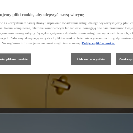
jemy pliki cookie, aby ulepszyć naszą witrynę
ć Ci korzystanie z naszej strony i usprawnić świadczenie usług, dlatego wykorzystujemy pliki co
na Twoim komputerze, telefonie komórkowym lub tablecie. Pomagają one nam zrozumieć Twoje 
cjonalność naszej witryny. Są wykorzystywane do dostarczania usług i narzędzi osób trzecich, a 
wych. Zalecamy akceptację wszystkich plików cookie. Jeżeli nie wyrażasz na to zgody, możesz 
a. Szczegółowe informacje na ten temat znajdziesz w naszej
Polityce plików cookie.
nia plików cookie
Odrzuć wszystkie
Zaakcept