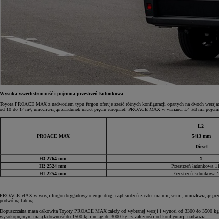
Wysoka wszechstronność i pojemna przestrzeń ładunkowa
Toyota PROACE MAX z nadwoziem typu furgon oferuje sześć różnych konfiguracji opartych na dwóch wersj
od 10 do 17 m³, umożliwiając załadunek nawet pięciu europalet. PROACE MAX w warianci L4 H3 ma pojemn
L2
PROACE MAX
5413 mm
Diesel
H3 2764 mm
X
H2 2524 mm
Przestrzeń ładunkowa 
H1 2254 mm
Przestrzeń ładunkowa
PROACE MAX w wersji furgon brygadowy oferuje drugi rząd siedzeń z czterema miejscami, umożliwiając prze
podwójną kabiną.
Dopuszczalna masa całkowita Toyoty PROACE MAX zależy od wybranej wersji i wynosi od 3300 do 3500 kg dla
wysokoprężnym mają ładowność do 1500 kg i uciąg do 3000 kg, w zależności od konfiguracji nadwozia.