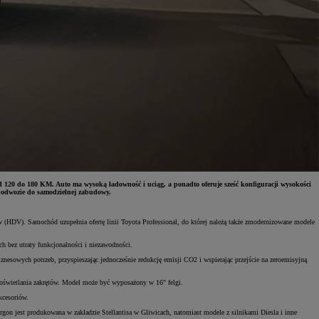
20 do 180 KM. Auto ma wysoką ładowność i uciąg, a ponadto oferuje sześć konfiguracji wysokości
podwozie do samodzielnej zabudowy.
DV). Samochód uzupełnia ofertę linii Toyota Professional, do której należą także zmodernizowane modele
 bez utraty funkcjonalności i niezawodności.
nesowych potrzeb, przyspieszając jednocześnie redukcję emisji CO2 i wspierając przejście na zeroemisyjną
doświetlania zakrętów. Model może być wyposażony w 16" felgi.
kcesoriów.
jest produkowana w zakładzie Stellantisa w Gliwicach, natomiast modele z silnikami Diesla i inne